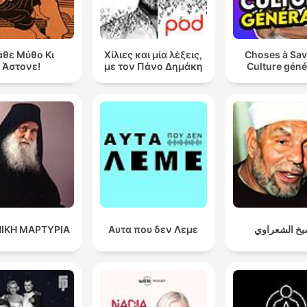
θε Μύθο Κι
Χίλιες και μία λέξεις,
Choses à Sav
Άστονε!
με τον Πάνο Δημάκη
Culture géné
ΙΚΗ ΜΑΡΤΥΡΙΑ
Αυτα που δεν Λεμε
يخ الشعراوي