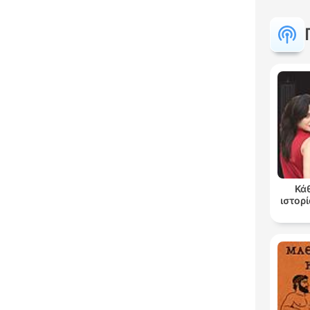
Κά
ιστορί