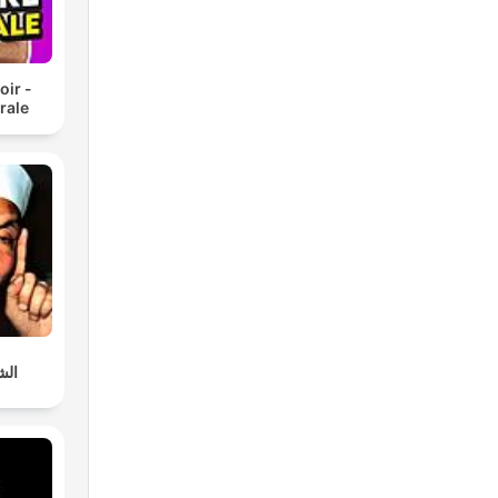
oir -
rale
الش