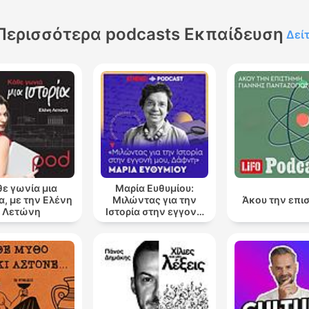
Περισσότερα podcasts Εκπαίδευση
Δεί
θε γωνία μια
Μαρία Ευθυμίου:
α, με την Ελένη
Μιλώντας για την
Άκου την επι
Λετώνη
Ιστορία στην εγγονή
μου, Δάφνη