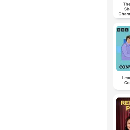
The
Sh
Ghamdi | كريم
Lea
Co