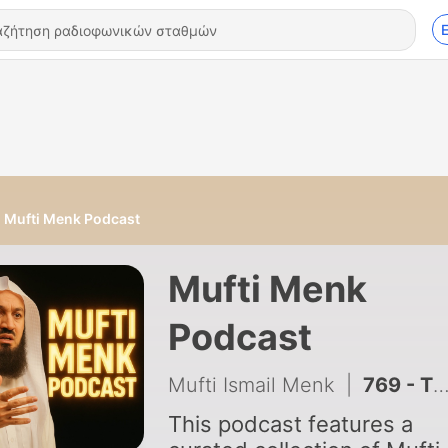
Mufti Menk Podcast
Mufti Menk
Podcast
Mufti Ismail Menk
|
769 - The Guy with His Boss’s Mercedes | Mufti Menk
This podcast features a