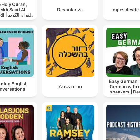
 Holy Quran,
eikh Saad Al
Despolariza
Inglés desde
القران ال
سعد الغامدي
Easy German: 
rning English
חור בהשכלה
German with n
nversations
speakers | De
lernen mi
Muttersprach