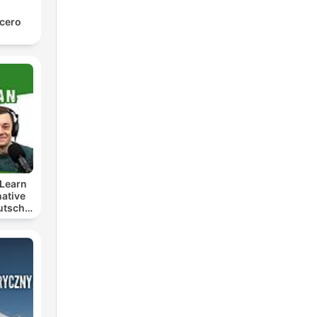
 cero
Learn
ative
utsch
t
lern