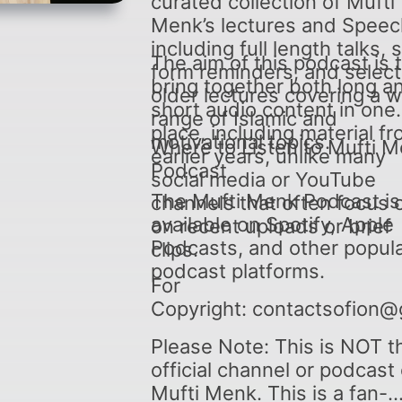
curated collection of Mufti
Menk’s lectures and Speec
including full length talks, 
The aim of this podcast is 
form reminders, and selec
bring together both long a
older lectures covering a 
short audio content in one
range of Islamic and
place, including material f
motivational topics.
Where to Listen to Mufti 
earlier years, unlike many
Podcast
social media or YouTube
The Mufti Menk Podcast is
channels that often focus 
available on Spotify, Apple
on recent uploads or brief
Podcasts, and other popul
clips.
podcast platforms.
For
Copyright: contactsofion@
Please Note: This is NOT t
official channel or podcast 
Mufti Menk. This is a fan-