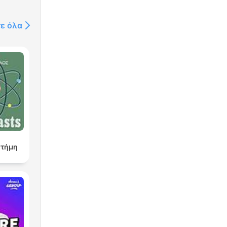
τε όλα
στήμη