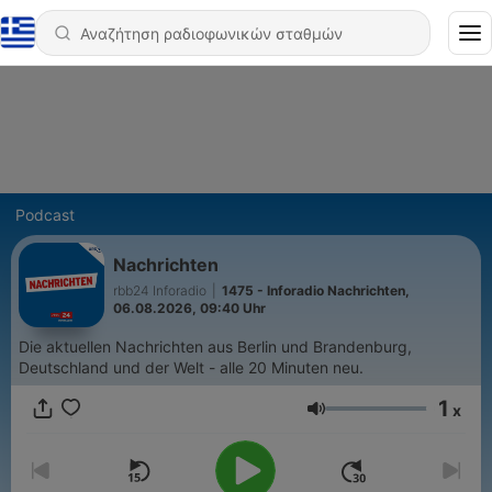
Podcast
Nachrichten
rbb24 Inforadio
|
1475 - Inforadio Nachrichten,
06.08.2026, 09:40 Uhr
Die aktuellen Nachrichten aus Berlin und Brandenburg,
Deutschland und der Welt - alle 20 Minuten neu.
1
x
Ένταση