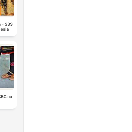
 - SBS
esia
СБС на