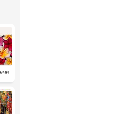
ພາ​ສາ​