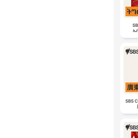
SB
ኤስ
SBS C