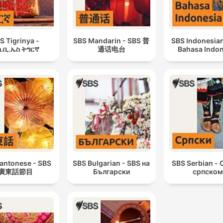
S Tigrinya -
SBS Mandarin - SBS 普
SBS Indonesian
.ቢ.ኤስ ትግርኛ
通话电台
Bahasa Indon
antonese - SBS
SBS Bulgarian - SBS на
SBS Serbian - 
廣東話節目
Български
српском