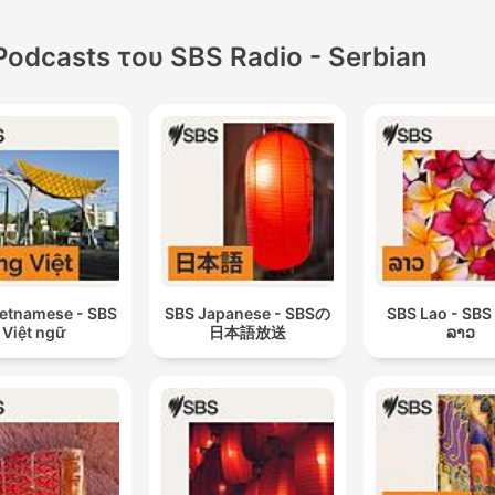
Podcasts του SBS Radio - Serbian
ietnamese - SBS
SBS Japanese - SBSの
SBS Lao - SBS 
Việt ngữ
日本語放送
ລາວ