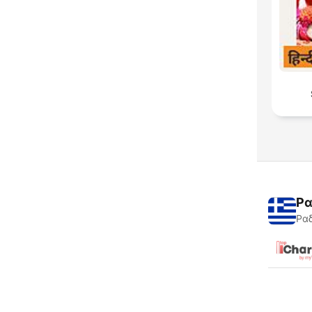
Ρα
Ραδ