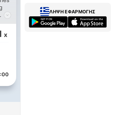
ries
g
ΛΉΨΗ ΕΦΑΡΜΟΓΉΣ
. -
1
x
ίες
ων
λία
:00