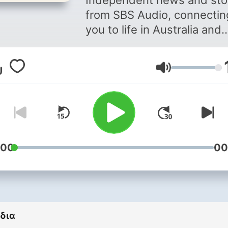
Independent news and sto
from SBS Audio, connectin
you to life in Australia and
Greek-speaking Australians
Ακούστε συνεντεύξεις,
Ένταση
επίκαιρα θέματα και ιστορ
από την παροικία από το
Ελληνικό Πρόγραμμα της
Ραδιοφωνίας SBS,
συμπεριλαμβανομένων τ
ειδήσεων από την Αυστρα
:00
00
και όλο τον κόσμο.
δια