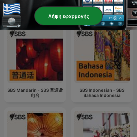
SBS Tigrinya - ኤስ.ቢ.ኤስ
SBS Lao - SBS ພາ​ສາ​ລາວ
ትግርኛ
Λήψη εφαρμογής
SBS Mandarin - SBS 普通话
SBS Indonesian - SBS
电台
Bahasa Indonesia