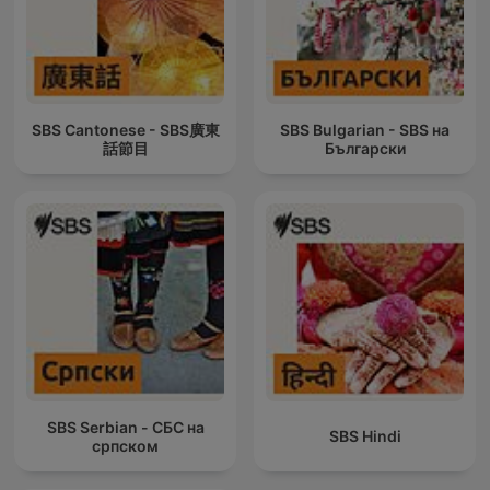
SBS Cantonese - SBS廣東
SBS Bulgarian - SBS на
話節目
Български
SBS Serbian - СБС на
SBS Hindi
српском