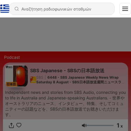
Podcast
SBS Japanese - SBSの日本語放送
SBS
|
6448 - SBS Japanese Weekly News Wrap
Saturday 8 August - SBS日本語放送週間ニュースラッ
プ 8月8日土曜日
Independent news and stories from SBS Audio, connecting you
to life in Australia and Japanese-speaking Australians. - 世界や
オーストラリアのニュース、インタビュー、特集、そしてコミュ
ニティーの話題などを、SBSの日本語放送でお聴きいただけま
す。
1
x
Ένταση