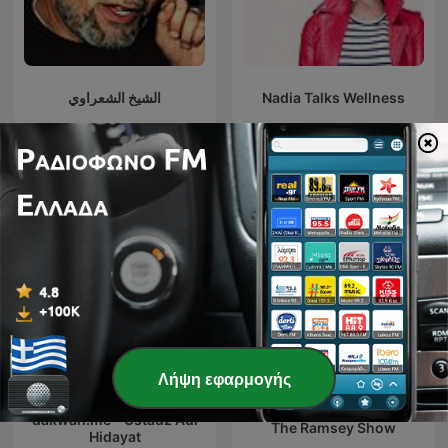
الشيخ الشعراوي
Nadia Talks Wellness
Διεθνή podcasts Εκπαίδευση
Λήψη εφαρμογής
dakwah.me - Ustadz Adi
The Ramsey Show
Hidayat