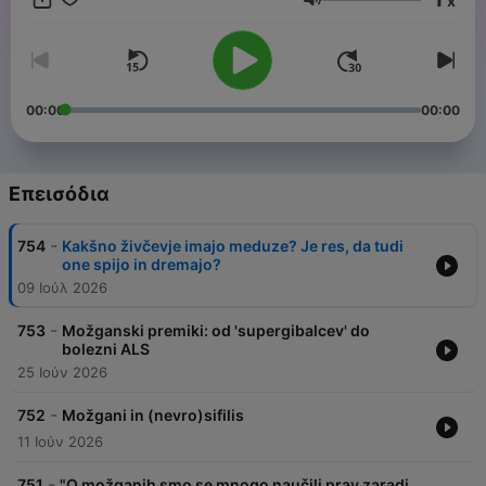
x
Ένταση
00:00
00:00
Επεισόδια
-
754
Kakšno živčevje imajo meduze? Je res, da tudi
one spijo in dremajo?
09 Ιούλ 2026
-
753
Možganski premiki: od 'supergibalcev' do
bolezni ALS
25 Ιούν 2026
-
752
Možgani in (nevro)sifilis
11 Ιούν 2026
-
751
"O možganih smo se mnogo naučili prav zaradi