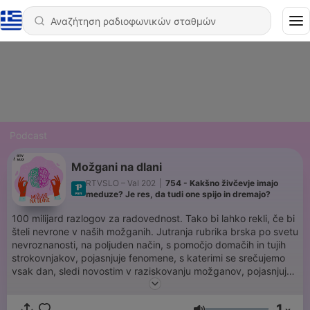
Podcast
Možgani na dlani
RTVSLO – Val 202
|
754 - Kakšno živčevje imajo
meduze? Je res, da tudi one spijo in dremajo?
100 milijard razlogov za radovednost. Tako bi lahko rekli, če bi
šteli nevrone v naših možganih. Jutranja rubrika brska po svetu
nevroznanosti, na poljuden način, s pomočjo domačih in tujih
strokovnjakov, pojasnjuje fenomene, s katerimi se srečujemo
vsak dan, sledi novostim v raziskovanju možganov, pojasnjuje
delovanje in funkcije tega neverjetnega organa in skrbi tudi za
možgansko jutranjo rekreacijo.
1