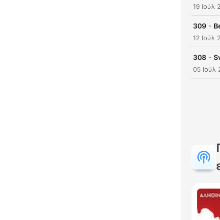
19 Ιούλ 
-
309
B
12 Ιούλ 
-
308
S
05 Ιούλ
Κυρι