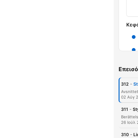
Κεφ
Επεισό
-
312
St
02 Αύγ 
-
311
St
26 Ιούλ
-
310
Li