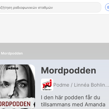
Mordpodden
Mordpodden
Podme / Linnéa Bohlin och Amanda Karls
I den här podden får du
tillsammans med Amanda