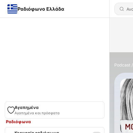
Ραδιόφωνο Ελλάδα
Podcast
Αγαπημένα
Αγαπημένα και πρόσφατα
Ραδιόφωνα
Κορυφαία ραδιόφωνα