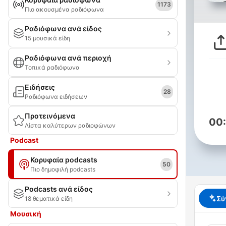
1173
Πιο ακουσμένα ραδιόφωνα
Ραδιόφωνα ανά είδος
15 μουσικά είδη
Ραδιόφωνα ανά περιοχή
Τοπικά ραδιόφωνα
Ειδήσεις
28
Ραδιόφωνα ειδήσεων
Προτεινόμενα
00
Λίστα καλύτερων ραδιοφώνων
Podcast
Κορυφαία podcasts
50
Πιο δημοφιλή podcasts
Podcasts ανά είδος
Σύ
18 θεματικά είδη
Μουσική