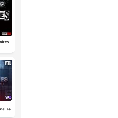
h
de
oires
nelles