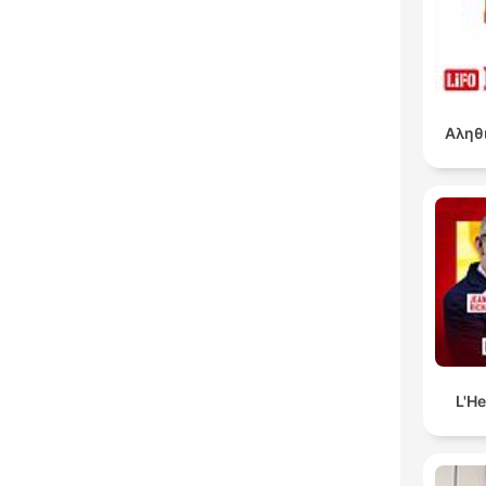
Αληθ
L'H