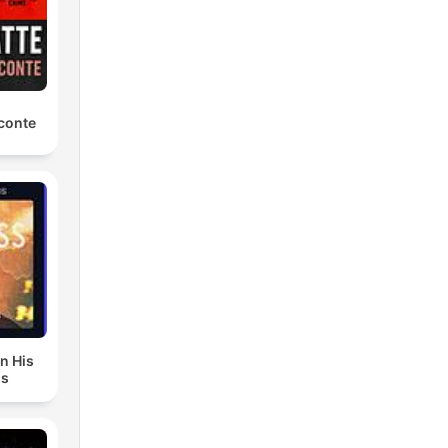
d
conte
r
of.
t
In His
ds