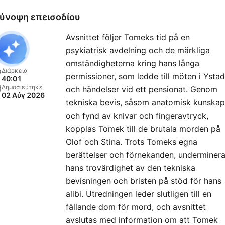
ύνοψη επεισοδίου
Avsnittet följer Tomeks tid på en
psykiatrisk avdelning och de märkliga
omständigheterna kring hans långa
Διάρκεια
permissioner, som ledde till möten i Ystad
40:01
Δημοσιεύτηκε
och händelser vid ett pensionat. Genom
02 Αύγ 2026
tekniska bevis, såsom anatomisk kunskap
och fynd av knivar och fingeravtryck,
kopplas Tomek till de brutala morden på
Olof och Stina. Trots Tomeks egna
berättelser och förnekanden, underminer
hans trovärdighet av den tekniska
bevisningen och bristen på stöd för hans
alibi. Utredningen leder slutligen till en
fällande dom för mord, och avsnittet
avslutas med information om att Tomek