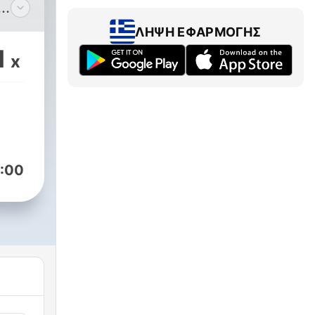
nna
ΛΉΨΗ ΕΦΑΡΜΟΓΉΣ
all.
1
x
en
ion
ssna
pp
sta
:00