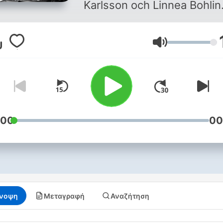
Karlsson och Linnea Bohlin
grotta ner dig i läskiga, sa
och riktigt spännande mordf
Ένταση
Du får höra allt om fallet m
också ta del av en diskuss
mellan programledarna.Ly
på Mordpodden, helt utan
reklam, på Podme. Signa u
dig på podme.com - de för
:00
00
14 dagarna är gratis. Ladda
sedan ner Podme-appen i
Appstore eller Google Play.
νοψη
Μεταγραφή
Αναζήτηση