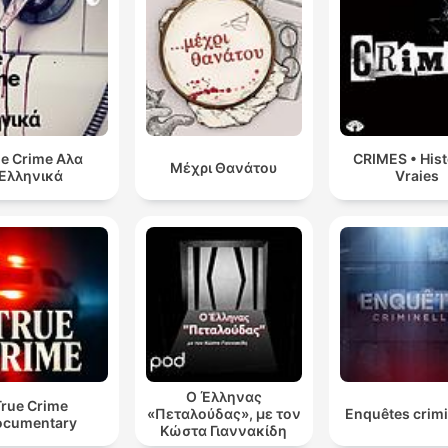
Gång på gång verkar Tomeks ord sakna täckning. Oc
omständighet efter omständighet knyter honom till
brottet.
00:44:40 · Detta sammanfattar hur de tekniska bevisen och 
motstridiga uppgifterna i förhören slutligen leder fram till en
fällande dom.
ue Crime Αλα
CRIMES • Hist
Μέχρι Θανάτου
Ελληνικά
Vraies
Ο Έλληνας
True Crime
«Πεταλούδας», με τον
Enquêtes crimi
ocumentary
Κώστα Γιαννακίδη