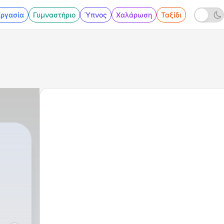
Εργασία
Γυμναστήριο
Ύπνος
Χαλάρωση
Ταξίδι
son
|
312 - Styckmästaren D