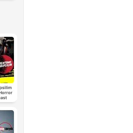
psilim
Horror
cast