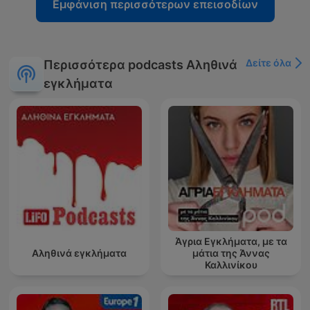
Εμφάνιση περισσότερων επεισοδίων
Δείτε όλα
Περισσότερα podcasts Αληθινά
εγκλήματα
Άγρια Εγκλήματα, με τα
Αληθινά εγκλήματα
μάτια της Άννας
Καλλινίκου