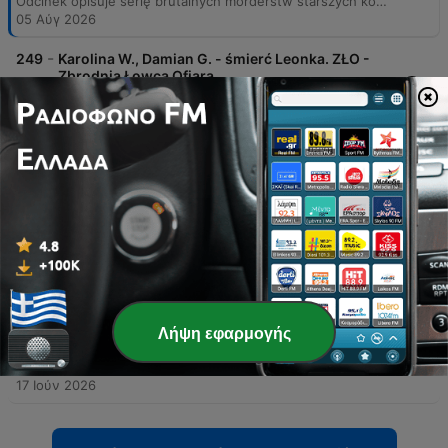
Odcinek opisuje serię brutalnych morderstw starszych kobiet w Warszawie na przełomie 1998 i 1999 roku. Śledztwo doprowadziło do ujęcia Wiesława Wiszniewskiego oraz jego grupy wspólników, którzy podstępem dostawali się do mieszkań ofiar, by je obezwładnić i okraść. Materiał szczegółowo przedstawia mechanizm napadów, przebieg śledztwa oraz proces sądowy. Przedstawiono również zeznania współsprawców oraz wyroki skazujące, kończąc rozmową z osadzonym mordercą.
05 Αύγ 2026
-
249
Karolina W., Damian G. - śmierć Leonka. ZŁO -
Zbrodnia Łowca Ofiara
Este episódio detalha o trágico caso de Leon, uma criança que faleceu após sofrer queimaduras graves por água quente. O relato aborda a omissão de socorro por parte de sua mãe, Karolina, e do padrasto, Damian, descrevendo o sofrimento da criança e as versões conflitantes apresentadas à polícia. A narrativa segue até o desfecho judicial, detalhando as acusações de crueldade e a sentença de 10 anos de prisão para ambos os réus, além das alegações de medo e abuso apresentadas pela defesa durante o julgamento.
22 Ιούλ 2026
-
248
Andrzej Ś. - Bestia z Wrocławia. ZŁO - Zbrodnia
Łowca Ofiara
Odcinek przedstawia historię Andrzeja Eś, seryjnego gwałciciela działającego we Wrocławiu w 2010 roku. Śledztwo ujawnia brutalne i precyzyjnie zaplanowane metody działania sprawcy, który został zatrzymany dzięki czujności jednej z kobiet. Program przygląda się kulisom działalności przestępcy, jego procesowi sądowemu oraz 15-letniemu wyrokowi więzienia. Przedstawiono również perspektywę samego skazanego, który bagatelizuje skalę swoich czynów, oraz sceptycyzm funkcjonariuszy wobec możliwości jego resocjalizacji.
08 Ιούλ 2026
-
247
William Bonin - Zabójca z Autostrady. ZŁO -
Zbrodnia Łowca Ofiara
Odcinek przedstawia historię Williama Bonina i jego wspólników, którzy na przełomie lat 70. i 80. w Kalifornii dokonali serii brutalnych morderstw na młodych chłopcach. Sprawcy wykorzystywali furgonetkę, by zwabiać ofiary na seks, a następnie poddawać je torturom i gwałtom, co doprowadziło do śmierci co najmniej 21 osób. Śledztwo doprowadziło do schwytania mordercy dzięki dowodom z pojazdu oraz zeznaniom świadków. Materiał przybliża również traumatyczne dzieciństwo Bonina, naznaczone przemocą, oraz jego późniejszy proces, brak skruchy i egzekucję przez zastrzyk trucizny.
24 Ιούν 2026
Λήψη εφαρμογής
-
246
Aleksiej Sukletin - Aligator. ZŁO - Zbrodnia
Łowca Ofiara
17 Ιούν 2026