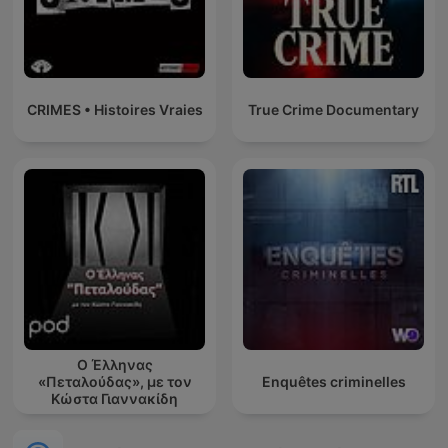
CRIMES • Histoires Vraies
True Crime Documentary
Ο Έλληνας
«Πεταλούδας», με τον
Enquêtes criminelles
Κώστα Γιαννακίδη