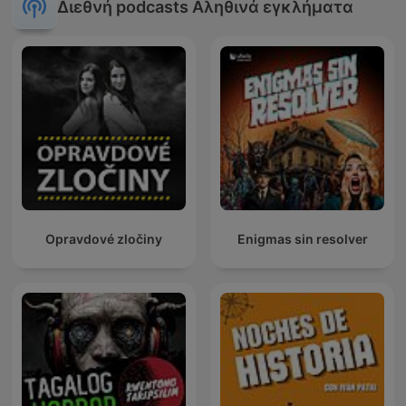
Διεθνή podcasts Αληθινά εγκλήματα
Opravdové zločiny
Enigmas sin resolver