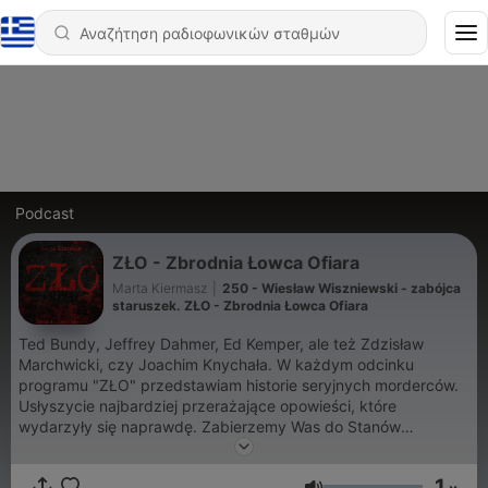
Podcast
ZŁO - Zbrodnia Łowca Ofiara
Marta Kiermasz
|
250 - Wiesław Wiszniewski - zabójca
staruszek. ZŁO - Zbrodnia Łowca Ofiara
Ted Bundy, Jeffrey Dahmer, Ed Kemper, ale też Zdzisław
Marchwicki, czy Joachim Knychała. W każdym odcinku
programu "ZŁO" przedstawiam historie seryjnych morderców.
Usłyszycie najbardziej przerażające opowieści, które
wydarzyły się naprawdę. Zabierzemy Was do Stanów
Zjednoczonych, Rosji, Argentyny, będzie też sporo historii z
Polski. Pokażemy je takimi, jakie były, czyli bez cenzury i
1