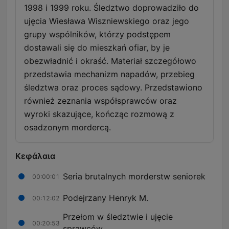
1998 i 1999 roku. Śledztwo doprowadziło do
ujęcia Wiesława Wiszniewskiego oraz jego
grupy wspólników, którzy podstępem
dostawali się do mieszkań ofiar, by je
obezwładnić i okraść. Materiał szczegółowo
przedstawia mechanizm napadów, przebieg
śledztwa oraz proces sądowy. Przedstawiono
również zeznania współsprawców oraz
wyroki skazujące, kończąc rozmową z
osadzonym mordercą.
Κεφάλαια
Seria brutalnych morderstw seniorek
00:00:01
Podejrzany Henryk M.
00:12:02
Przełom w śledztwie i ujęcie
00:20:53
sprawców