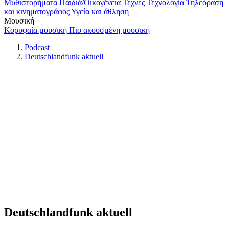
Μυθιστορήματα
Παιδιά/Οικογένεια
Τέχνες
Τεχνολογία
Τηλεόραση
και κινηματογράφος
Υγεία και άθληση
Μουσική
Κορυφαία μουσική
Πιο ακουσμένη μουσική
Podcast
Deutschlandfunk aktuell
Deutschlandfunk aktuell