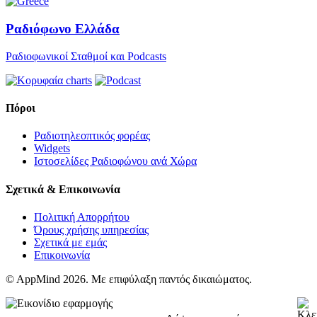
Ραδιόφωνο Ελλάδα
Ραδιοφωνικοί Σταθμοί και Podcasts
Πόροι
Ραδιοτηλεοπτικός φορέας
Widgets
Ιστοσελίδες Ραδιοφώνου ανά Χώρα
Σχετικά & Επικοινωνία
Πολιτική Απορρήτου
Όρους χρήσης υπηρεσίας
Σχετικά με εμάς
Επικοινωνία
© AppMind 2026. Με επιφύλαξη παντός δικαιώματος.