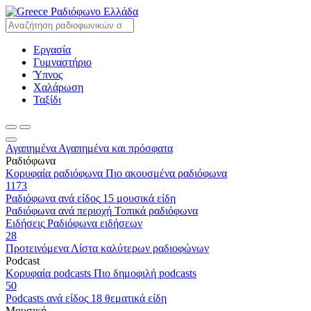
Ραδιόφωνο Ελλάδα
Εργασία
Γυμναστήριο
Ύπνος
Χαλάρωση
Ταξίδι
Αγαπημένα
Αγαπημένα και πρόσφατα
Ραδιόφωνα
Κορυφαία ραδιόφωνα
Πιο ακουσμένα ραδιόφωνα
1173
Ραδιόφωνα ανά είδος
15 μουσικά είδη
Ραδιόφωνα ανά περιοχή
Τοπικά ραδιόφωνα
Ειδήσεις
Ραδιόφωνα ειδήσεων
28
Προτεινόμενα
Λίστα καλύτερων ραδιοφώνων
Podcast
Κορυφαία podcasts
Πιο δημοφιλή podcasts
50
Podcasts ανά είδος
18 θεματικά είδη
Μουσική