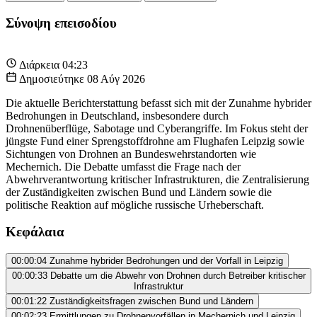
Σύνοψη επεισοδίου
Διάρκεια
04:23
Δημοσιεύτηκε
08 Αύγ 2026
Die aktuelle Berichterstattung befasst sich mit der Zunahme hybrider
Bedrohungen in Deutschland, insbesondere durch
Drohnenüberflüge, Sabotage und Cyberangriffe. Im Fokus steht der
jüngste Fund einer Sprengstoffdrohne am Flughafen Leipzig sowie
Sichtungen von Drohnen an Bundeswehrstandorten wie
Mechernich. Die Debatte umfasst die Frage nach der
Abwehrverantwortung kritischer Infrastrukturen, die Zentralisierung
der Zuständigkeiten zwischen Bund und Ländern sowie die
politische Reaktion auf mögliche russische Urheberschaft.
Κεφάλαια
00:00:04
Zunahme hybrider Bedrohungen und der Vorfall in Leipzig
00:00:33
Debatte um die Abwehr von Drohnen durch Betreiber kritischer
Infrastruktur
00:01:22
Zuständigkeitsfragen zwischen Bund und Ländern
00:02:23
Ermittlungen zu Drohnenvorfällen in Mechernich und Leipzig