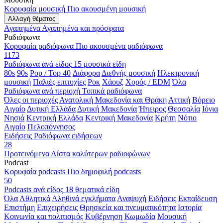
Κορυφαία μουσική
Πιο ακουσμένη μουσική
Αλλαγή θέματος
Αγαπημένα
Αγαπημένα και πρόσφατα
Ραδιόφωνα
Κορυφαία ραδιόφωνα
Πιο ακουσμένα ραδιόφωνα
1173
Ραδιόφωνα ανά είδος
15 μουσικά είδη
80s
90s
Pop / Top 40
Διάφορα
Διεθνής μουσική
Ηλεκτρονική
μουσική
Παλιές επιτυχίες
Ροκ
Χάουζ
Χορός / EDM
Όλα
Ραδιόφωνα ανά περιοχή
Τοπικά ραδιόφωνα
Όλες οι περιοχές
Ανατολική Μακεδονία και Θράκη
Αττική
Βόρειο
Αιγαίο
Δυτική Ελλάδα
Δυτική Μακεδονία
Ήπειρος
Θεσσαλία
Ιόνια
Νησιά
Κεντρική Ελλάδα
Κεντρική Μακεδονία
Κρήτη
Νότιο
Αιγαίο
Πελοπόννησος
Ειδήσεις
Ραδιόφωνα ειδήσεων
28
Προτεινόμενα
Λίστα καλύτερων ραδιοφώνων
Podcast
Κορυφαία podcasts
Πιο δημοφιλή podcasts
50
Podcasts ανά είδος
18 θεματικά είδη
Όλα
Αθλητικά
Αληθινά εγκλήματα
Αναψυχή
Ειδήσεις
Εκπαίδευση
Επιστήμη
Επιχειρήσεις
Θρησκεία και πνευματικότητα
Ιστορία
Κοινωνία και πολιτισμός
Κυβέρνηση
Κωμωδία
Μουσική