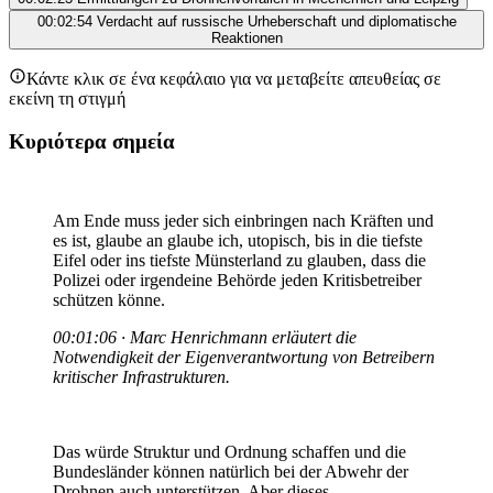
00:02:54
Verdacht auf russische Urheberschaft und diplomatische
Reaktionen
Κάντε κλικ σε ένα κεφάλαιο για να μεταβείτε απευθείας σε
εκείνη τη στιγμή
Κυριότερα σημεία
Am Ende muss jeder sich einbringen nach Kräften und
es ist, glaube an glaube ich, utopisch, bis in die tiefste
Eifel oder ins tiefste Münsterland zu glauben, dass die
Polizei oder irgendeine Behörde jeden Kritisbetreiber
schützen könne.
00:01:06 · Marc Henrichmann erläutert die
Notwendigkeit der Eigenverantwortung von Betreibern
kritischer Infrastrukturen.
Das würde Struktur und Ordnung schaffen und die
Bundesländer können natürlich bei der Abwehr der
Drohnen auch unterstützen. Aber dieses