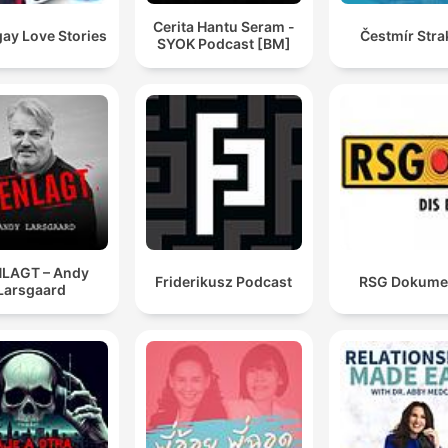
Cerita Hantu Seram -
ay Love Stories
Čestmír Stra
SYOK Podcast [BM]
LAGT – Andy
Friderikusz Podcast
RSG Dokume
Larsgaard