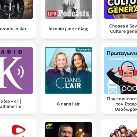
Choses à Sav
ονοκάψουλα
Ιστορία μιας πόλης
Culture géné
Πρωταγωνιστ
άδιο «Κ» |
C dans l'air
τον Σταύ
athimerini
Θεοδωρά