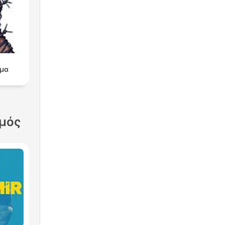
μα
σμός