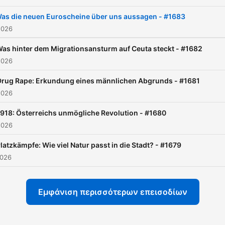
as die neuen Euroscheine über uns aussagen - #1683
2026
as hinter dem Migrationsansturm auf Ceuta steckt - #1682
2026
Drug Rape: Erkundung eines männlichen Abgrunds - #1681
2026
1918: Österreichs unmögliche Revolution - #1680
2026
latzkämpfe: Wie viel Natur passt in die Stadt? - #1679
2026
Εμφάνιση περισσότερων επεισοδίων