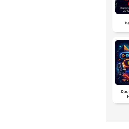
Pe
Doc
H