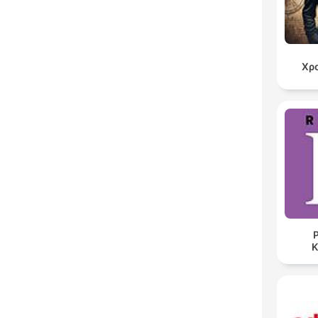
Χρ
Ρ
K