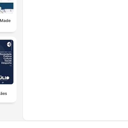
 Made
hães