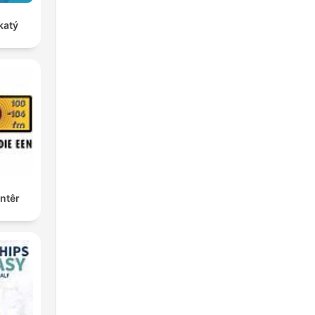
katý
ntêr