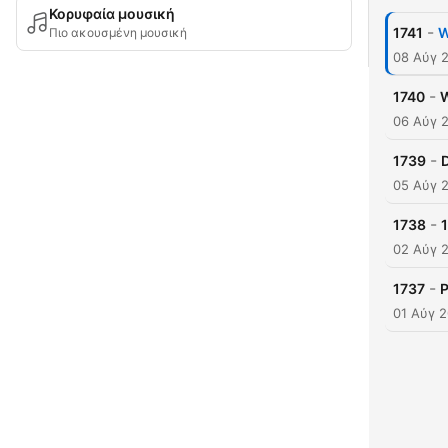
Κορυφαία μουσική
-
1741
W
Πιο ακουσμένη μουσική
08 Αύγ 
-
1740
W
06 Αύγ 
-
1739
05 Αύγ 
-
1738
02 Αύγ 
-
1737
P
01 Αύγ 