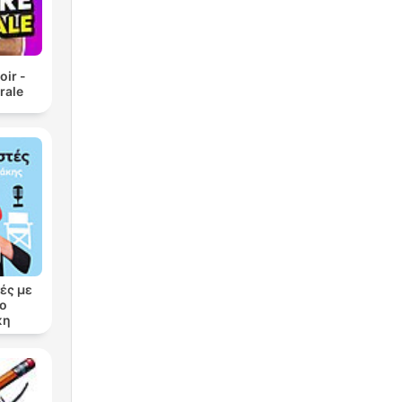
oir -
rale
ές με
ρο
κη