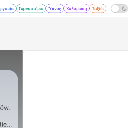
Εργασία
Γυμναστήριο
Ύπνος
Χαλάρωση
Ταξίδι
Löw.
iert