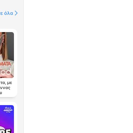
τε όλα
τα, με
Άννας
υ