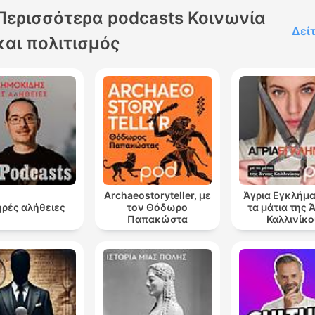
Περισσότερα podcasts Κοινωνία
Δεί
και πολιτισμός
Archaeostoryteller, με
Άγρια Εγκλήμα
ρές αλήθειες
τον Θόδωρο
τα μάτια της 
Παπακώστα
Καλλινίκο