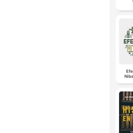
Ef
Niba