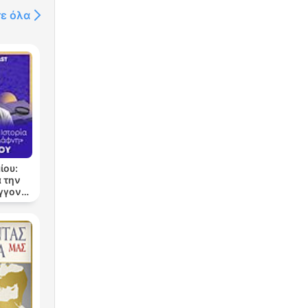
τε όλα
ίου:
 την
εγγονή
νη