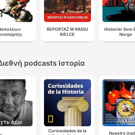
Ναπολέων
REPORTAŻ W RADIU
Historier Som 
οναπάρτης
KIELCE
Norge
Διεθνή podcasts Ιστορία
Curiosidades de la
Nuestro insó