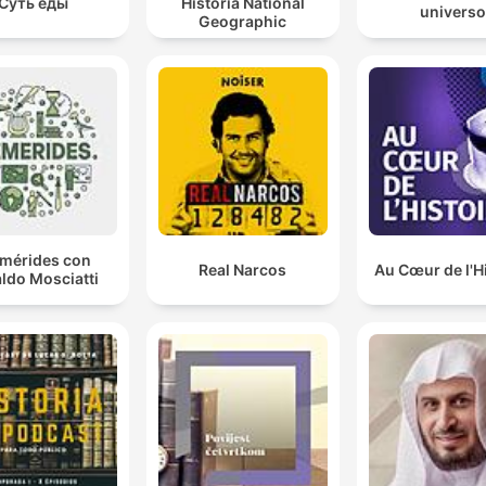
Суть еды
Historia National
universo
Geographic
emérides con
Real Narcos
Au Cœur de l'H
ldo Mosciatti