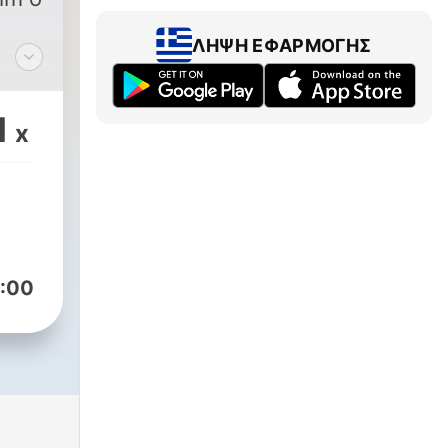
ΛΉΨΗ ΕΦΑΡΜΟΓΉΣ
o
1
x
nd
ul
:00
ă.
în