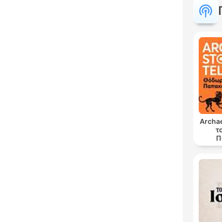
Archae
τ
Π