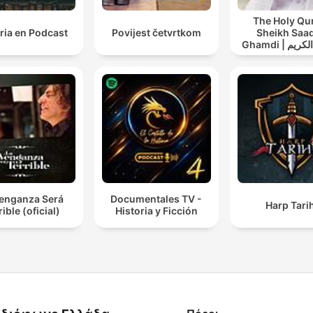
The Holy Qu
ria en Podcast
Povijest četvrtkom
Sheikh Saad
Ghamdi | القران الكريم
عد الغامدي
Venganza Será
Documentales TV -
Harp Tarih
rible (oficial)
Historia y Ficción