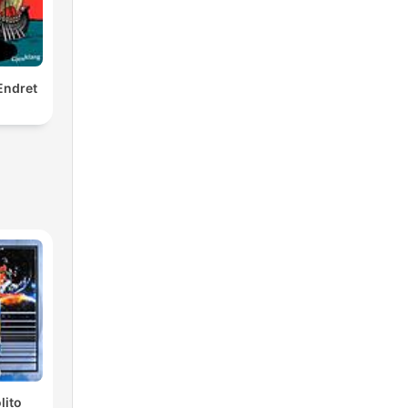
Endret
lito