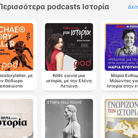
Περισσότερα podcasts Ιστορία
Δεί
ostoryteller, με
Κάθε γωνία μια
Μαρία Ευθυμ
ον Θόδωρο
ιστορία, με την Ελένη
Μιλώντας για
απακώστα
Λετώνη
Ιστορία στην 
μου, Δάφ