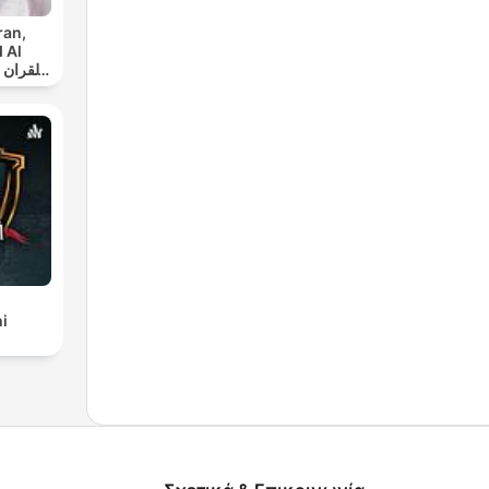
ran,
 Al
س
i