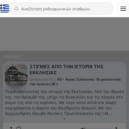
Podcast
ΣΤΙΓΜΕΣ ΑΠΟ ΤΗΝ ΙΣΤΟΡΙΑ ΤΗΣ
ΕΚΚΛΗΣΙΑΣ
pemptousia.fm
|
60 - Άγιος Σιλουανός: Οι μοναστικοί
του αγώνες (Β΄)
Περιδιαβαίνοντας την ιστορία της Εκκλησίας. Από την ίδρυσή
της, τον θρίαμβό της, μέχρι τις δυσκολίες και τις πληγές στο
σώμα της από τις αιρέσεις. Με λόγο απλό αλλά και σαφή
περιγράφεται η πορεία του Θεοΐδρυτου θεσμού. Με τον
Αρχιμανδρίτη Ιάκωβο Κανάκη, Πρωτοσύγκελο της Ι.Μ.
Γόρτυνος και Μεγαλοπόλεως.