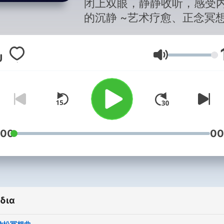
闭上双眼，静静收听，感受
道
的沉静 ~艺术疗愈、正念冥
助眠
Ένταση
:00
00
δια