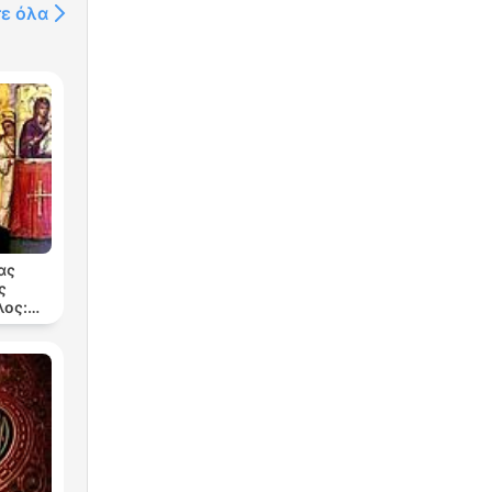
τε όλα
ας
ς
ος:
199