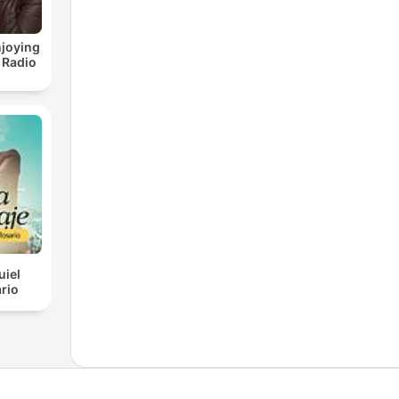
joying
 Radio
uiel
rio