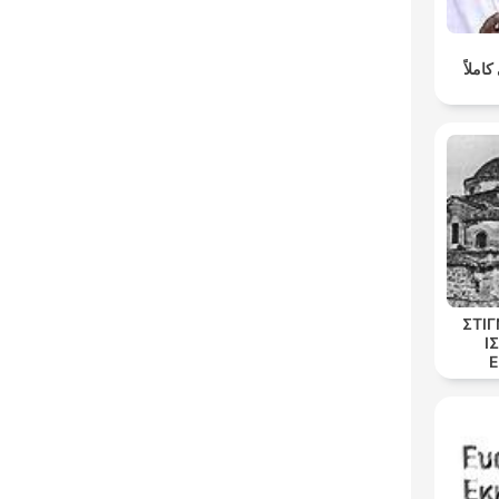
املاً
ΣΤΙ
Ι
Ε