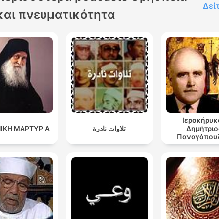
Δεί
και πνευματικότητα
Ιεροκήρυκ
ΙΚΗ ΜΑΡΤΥΡΙΑ
تلاوات نادرة
Δημήτριο
Παναγόπουλ
Ομιλίες 1-