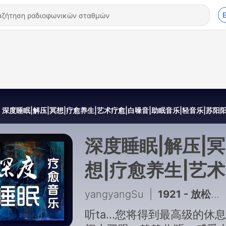
深度睡眠|解压|冥想|疗愈养生|艺术疗愈|白噪音|助眠音乐|轻音乐|苏阳
深度睡眠|解压|冥
想|疗愈养生|艺
愈|白噪音|助眠音
yangyangSu
|
1921 - 放松冥想曲
乐|轻音乐|苏阳
听ta...您将得到最高级的休息.