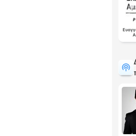
Ευαγγ
Α