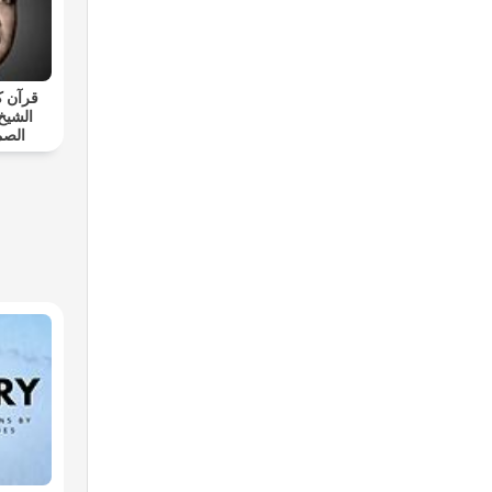
قرآن ك
الشيخ
الصم