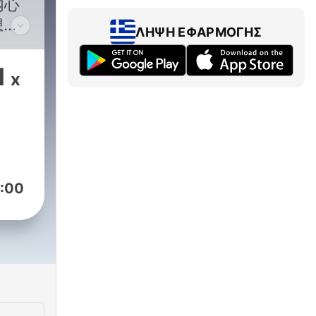
内心
想，
ΛΉΨΗ ΕΦΑΡΜΟΓΉΣ
1
x
:00