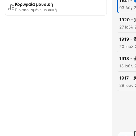
-
1921
Κορυφαία μουσική
03 Αύγ 
Πιο ακουσμένη μουσική
-
1920
27 Ιούλ 
-
1919
20 Ιούλ
-
1918
13 Ιούλ 
-
1917
29 Ιούν