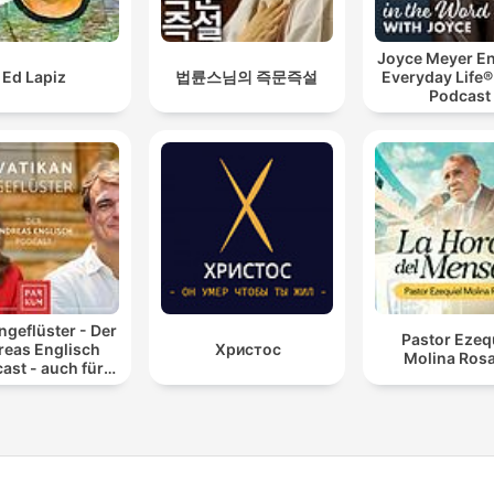
Joyce Meyer En
Ed Lapiz
법륜스님의 즉문즉설
Everyday Life®
Podcast
ngeflüster - Der
Pastor Ezeq
reas Englisch
Христос
Molina Rosa
ast - auch für
Atheisten