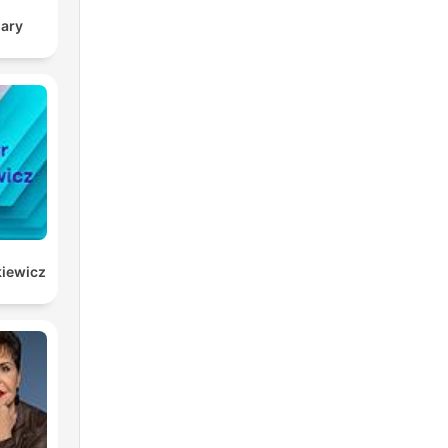
sary
kiewicz