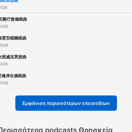
放松冥想曲
2026
完整疗愈催眠曲
2026
深度安眠睡眠曲
 2026
全面减压冥想曲
2026
灵魂净化催眠曲
 2026
Εμφάνιση περισσότερων επεισοδίων
Περισσότερα podcasts Θρησκεία