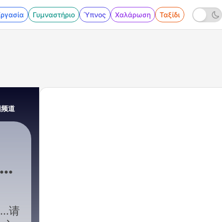
Εργασία
Γυμναστήριο
Ύπνος
Χαλάρωση
Ταξίδι
阳频道
术疗
阳频
..请