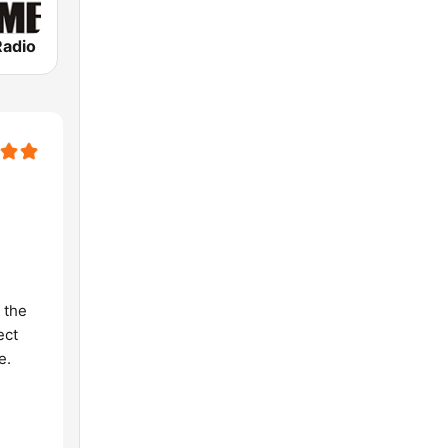
Radio
 the
ect
e.