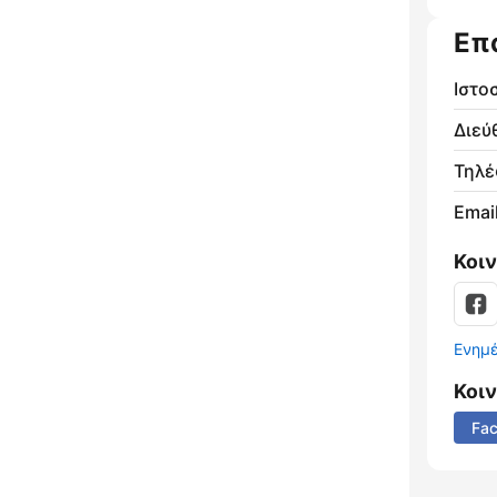
Επ
Ιστο
Διεύ
Τηλ
Email
Κοι
Ενημ
Κοι
Fa