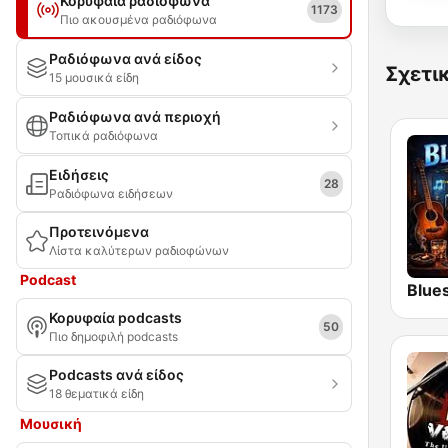
Κορυφαία ραδιόφωνα
1173
Πιο ακουσμένα ραδιόφωνα
Ραδιόφωνα ανά είδος
Σχετι
15 μουσικά είδη
Ραδιόφωνα ανά περιοχή
Τοπικά ραδιόφωνα
Ειδήσεις
28
Ραδιόφωνα ειδήσεων
Προτεινόμενα
Λίστα καλύτερων ραδιοφώνων
Podcast
Blues
Κορυφαία podcasts
50
Πιο δημοφιλή podcasts
Podcasts ανά είδος
18 θεματικά είδη
Μουσική