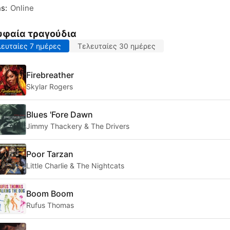
s:
Online
υφαία τραγούδια
ευταίες 7 ημέρες
Τελευταίες 30 ημέρες
Firebreather
Skylar Rogers
Blues 'Fore Dawn
Jimmy Thackery & The Drivers
Poor Tarzan
Little Charlie & The Nightcats
Boom Boom
Rufus Thomas