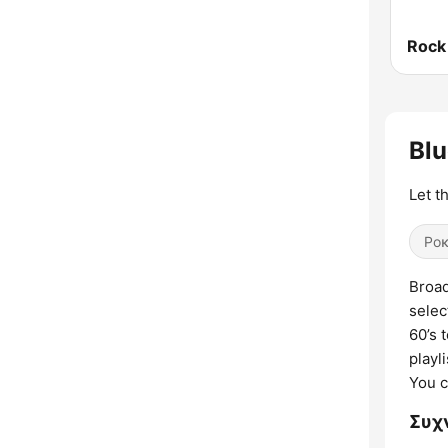
Rock
Bl
Let t
Ρο
Broad
selec
60’s 
playl
You c
Συχ