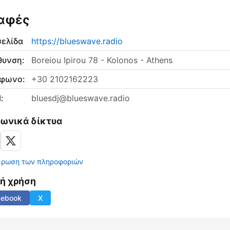
αφές
σελίδα
https://blueswave.radio
θυνση:
Boreiou Ipirou 78 - Kolonos - Athens
έφωνο:
+30 2102162223
:
bluesdj@blueswave.radio
νωνικά δίκτυα
έρωση των πληροφοριών
νή χρήση
cebook
X