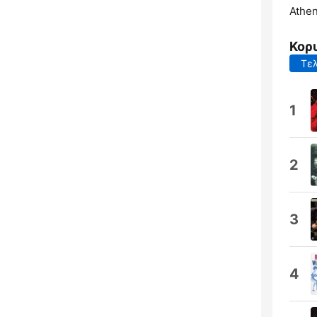
Athen
Κορ
Τελ
1
2
3
4