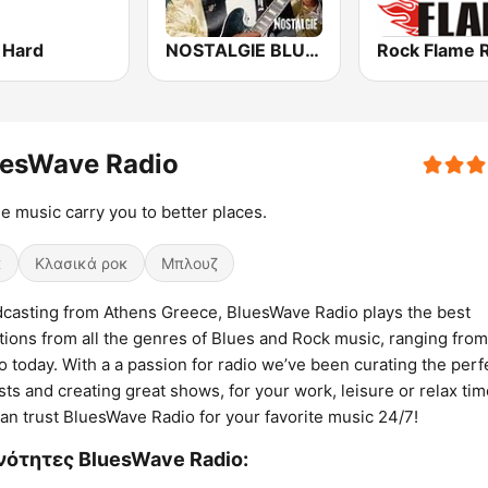
 Hard
NOSTALGIE BLUES
Rock Flame 
uesWave Radio
he music carry you to better places.
κ
Κλασικά ροκ
Μπλουζ
casting from Athens Greece, BluesWave Radio plays the best
tions from all the genres of Blues and Rock music, ranging from
to today. With a a passion for radio we’ve been curating the perf
ists and creating great shows, for your work, leisure or relax tim
an trust BluesWave Radio for your favorite music 24/7!
νότητες BluesWave Radio: