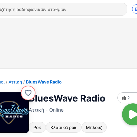
οί
Αττική
BluesWave Radio
BluesWave Radio
2
Αττική - Online
Ροκ
Κλασικά ροκ
Μπλουζ