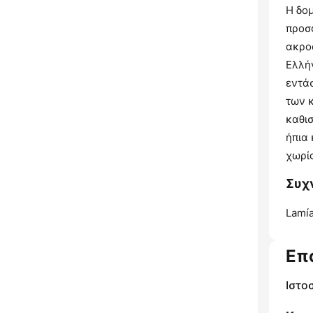
Η δομ
προσ
ακρο
Ελλή
εντά
των 
καθι
ήπια 
χωρίς
Συχν
Lamía
Επ
Ιστο