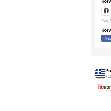
Κοι
Ενημ
Κοι
Fa
Ρα
Ραδ