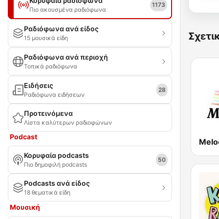
Κορυφαία ραδιόφωνα
1173
Πιο ακουσμένα ραδιόφωνα
Ραδιόφωνα ανά είδος
Σχετι
15 μουσικά είδη
Ραδιόφωνα ανά περιοχή
Τοπικά ραδιόφωνα
Ειδήσεις
28
Ραδιόφωνα ειδήσεων
Προτεινόμενα
Λίστα καλύτερων ραδιοφώνων
Podcast
Melod
Κορυφαία podcasts
50
Πιο δημοφιλή podcasts
Podcasts ανά είδος
18 θεματικά είδη
Μουσική