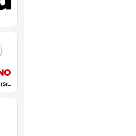
Στο Κόκκινο (Sto Kokkino FM)