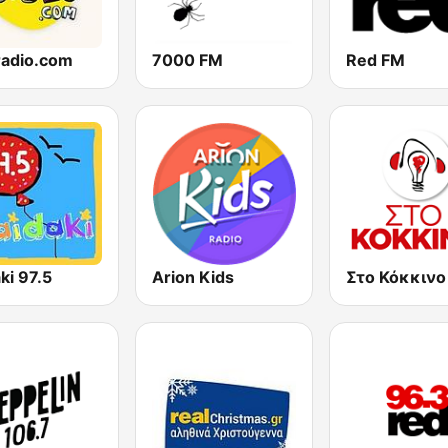
radio.com
7000 FM
Red FM
ki 97.5
Arion Kids