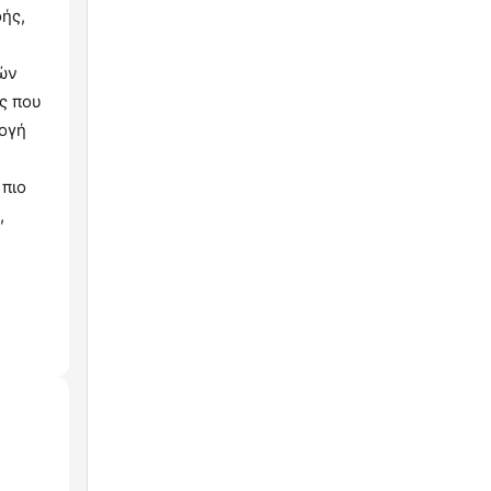
ής,
κών
ς που
λογή
 πιο
,