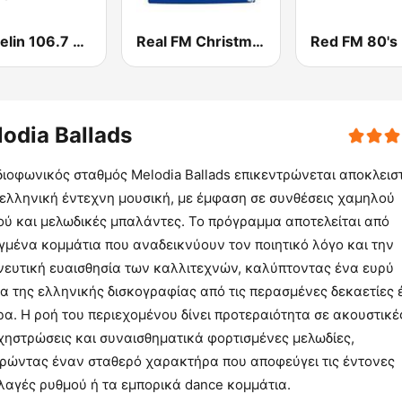
Zeppelin 106.7 FM
Real FM Christmas
Red FM 80's
odia Ballads
ιοφωνικός σταθμός Melodia Ballads επικεντρώνεται αποκλεισ
 ελληνική έντεχνη μουσική, με έμφαση σε συνθέσεις χαμηλού
ού και μελωδικές μπαλάντες. Το πρόγραμμα αποτελείται από
γμένα κομμάτια που αναδεικνύουν τον ποιητικό λόγο και την
νευτική ευαισθησία των καλλιτεχνών, καλύπτοντας ένα ευρύ
α της ελληνικής δισκογραφίας από τις περασμένες δεκαετίες 
α. Η ροή του περιεχομένου δίνει προτεραιότητα σε ακουστικέ
χηστρώσεις και συναισθηματικά φορτισμένες μελωδίες,
ηρώντας έναν σταθερό χαρακτήρα που αποφεύγει τις έντονες
λαγές ρυθμού ή τα εμπορικά dance κομμάτια.