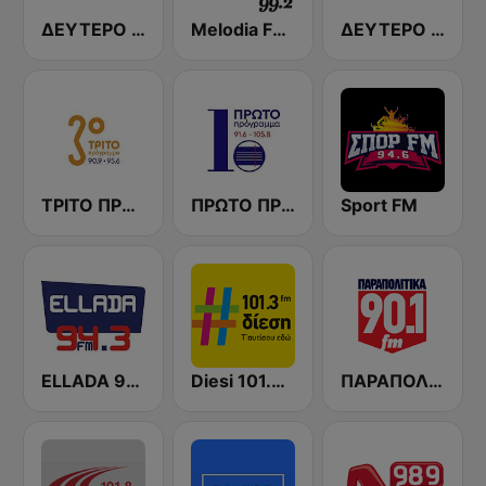
ΔΕΥΤΕΡΟ ΛΑΪΚΑ ERTecho
Melodia FM (Μελωδία 99.2)
ΔΕΥΤΕΡΟ ΠΡΟΓΡΑΜΜΑ (Deftero FM 103.7)
ΤΡΙΤΟ ΠΡΟΓΡΑΜΜΑ (Trito FM)
ΠΡΩΤΟ ΠΡΟΓΡΑΜΜΑ (ERT Proto)
Sport FM
ELLADA 94.3 FM
Diesi 101.3 FM
ΠΑΡΑΠΟΛΙΤΙΚΑ 90.1 FM