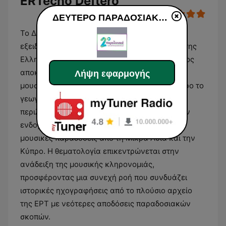
ERTecho Deftero
ΔΕΥΤΕΡΟ ΠΑΡΑΔΟΣΙΑΚΑ - ΕRΤecho
Το ΔΕΥΤΕΡΟ ΠΑΡΑΔΟΣΙΑΚΑ αποτελεί έναν
εξειδικευμένο ψηφιακό ραδιοφωνικό σταθμό της
Ελληνικής Ραδιοφωνίας που είναι αφιερωμένος
αποκλειστικά στην παραδοσιακή ελληνική
Λήψη εφαρμογής
μουσική. Το πρόγραμμά του καλύπτει ολόκληρο το
γεωγραφικό φάσμα του ελληνισμού,
περιλαμβάνοντας δημοτικά τραγούδια από την
ενδοχώρα, νησιώτικα ακούσματα, καθώς και
μουσικές παραδόσεις από τη Μικρά Ασία και την
Κύπρο. Η θεματολογία επικεντρώνεται στην
ανάδειξη της μουσικής κληρονομιάς,
προσφέροντας μια συνεχή ροή που συνδυάζει
ιστορικές ηχογραφήσεις από το πλούσιο αρχείο
της ΕΡΤ με νεότερες αποδόσεις παραδοσιακών
σκοπών.