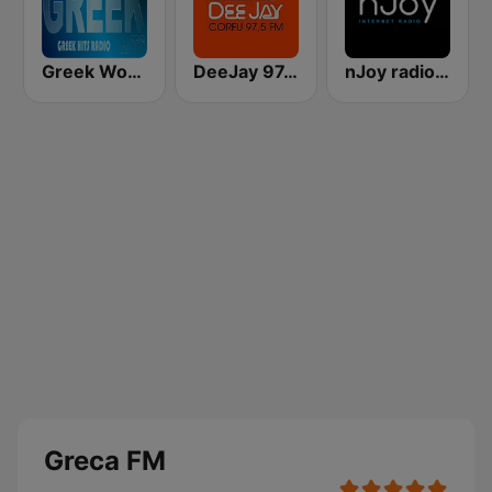
Greek World Radio
DeeJay 97.5 Greece Corfu
nJoy radio greece
Greca FM