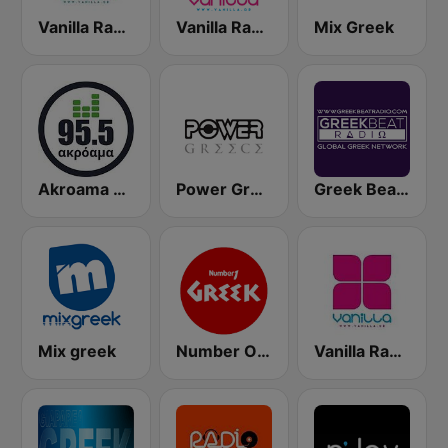
Vanilla Radio - Fresh Flavors
Vanilla Radio - Smooth Flavors
Mix Greek
Akroama 95.5 Greek Music
Power Greece
Greek Beat Radio (GreekBeat)
Mix greek
Number One Greek
Vanilla Radio Deep Flavors