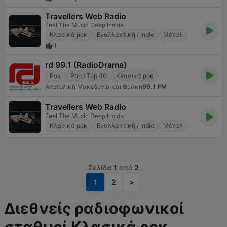
Travellers Web Radio
Feel The Music Deep Inside
Κλασικά ροκ
Εναλλακτική / Indie
Μέταλ
1
rd 99.1 (RadioDrama)
Ροκ
Pop / Top 40
Κλασικά ροκ
Ανατολική Μακεδονία και Θράκη
99.1 FM
Travellers Web Radio
Feel The Music Deep Inside
Κλασικά ροκ
Εναλλακτική / Indie
Μέταλ
Σελίδα
1
από
2
1
2
>
Διεθνείς ραδιοφωνικοί