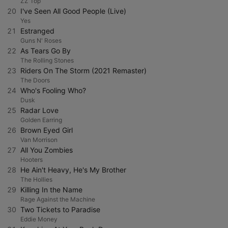
ZZ Top
20
I've Seen All Good People (Live)
Yes
21
Estranged
Guns N' Roses
22
As Tears Go By
The Rolling Stones
23
Riders On The Storm (2021 Remaster)
The Doors
24
Who's Fooling Who?
Dusk
25
Radar Love
Golden Earring
26
Brown Eyed Girl
Van Morrison
27
All You Zombies
Hooters
28
He Ain't Heavy, He's My Brother
The Hollies
29
Killing In the Name
Rage Against the Machine
30
Two Tickets to Paradise
Eddie Money