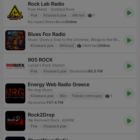
Rock Lab Radio
Pure Metal - Distilled Rock
Ροκ
Κλασικά ροκ
Μέταλ
1
Κεντρική Μακεδονία
Online
Blues Fox Radio
Μusic Gives a Soul to the Universe, Wings to the Mind, Flight to the Imagination & Life to all
Κλασικά ροκ
Μπλουζ
14
Αττική
Online
905 ROCK
Larisa's Rock Station
Ροκ
Κλασικά ροκ
Θεσσαλία
90.5 FM
Energy Web Radio Greece
No stop Music
Κλασικά ροκ
80s
Παλιές επιτυχίες
1
Θεσσαλία
107.4 FM
Rock2Drop
We Reinvent Rock. AGAIN!
Ροκ
Κλασικά ροκ