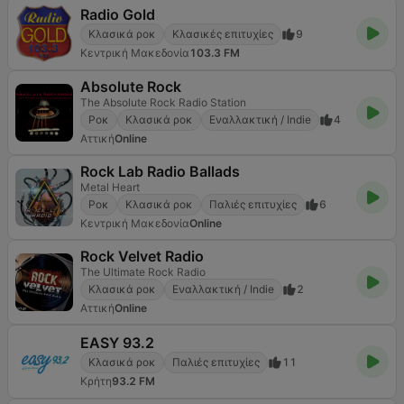
Radio Gold
Κλασικά ροκ
Κλασικές επιτυχίες
9
Κεντρική Μακεδονία
103.3 FM
Absolute Rock
The Absolute Rock Radio Station
Ροκ
Κλασικά ροκ
Εναλλακτική / Indie
4
Αττική
Online
Rock Lab Radio Ballads
Metal Heart
Ροκ
Κλασικά ροκ
Παλιές επιτυχίες
6
Κεντρική Μακεδονία
Online
Rock Velvet Radio
The Ultimate Rock Radio
Κλασικά ροκ
Εναλλακτική / Indie
2
Αττική
Online
EASY 93.2
Κλασικά ροκ
Παλιές επιτυχίες
11
Κρήτη
93.2 FM