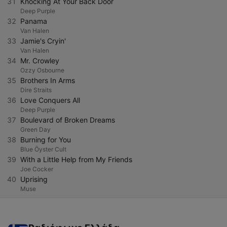
31
Knocking At Your Back Door
Deep Purple
32
Panama
Van Halen
33
Jamie's Cryin'
Van Halen
34
Mr. Crowley
Ozzy Osbourne
35
Brothers In Arms
Dire Straits
36
Love Conquers All
Deep Purple
37
Boulevard of Broken Dreams
Green Day
38
Burning for You
Blue Öyster Cult
39
With a Little Help from My Friends
Joe Cocker
40
Uprising
Muse