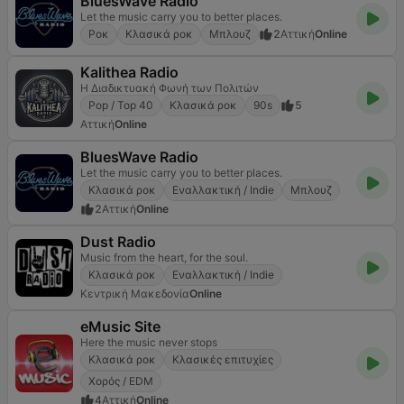
BluesWave Radio
Let the music carry you to better places.
Ροκ
Κλασικά ροκ
Μπλουζ
2
Αττική
Online
Kalithea Radio
Η Διαδικτυακή Φωνή των Πολιτών
Pop / Top 40
Κλασικά ροκ
90s
5
Αττική
Online
BluesWave Radio
Let the music carry you to better places.
Κλασικά ροκ
Εναλλακτική / Indie
Μπλουζ
2
Αττική
Online
Dust Radio
Music from the heart, for the soul.
Κλασικά ροκ
Εναλλακτική / Indie
Κεντρική Μακεδονία
Online
eMusic Site
Here the music never stops
Κλασικά ροκ
Κλασικές επιτυχίες
Χορός / EDM
4
Αττική
Online