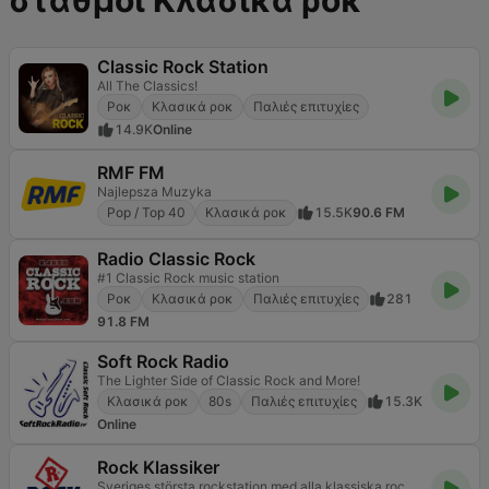
σταθμοί Κλασικά ροκ
Classic Rock Station
All The Classics!
Ροκ
Κλασικά ροκ
Παλιές επιτυχίες
14.9K
Online
RMF FM
Najlepsza Muzyka
Pop / Top 40
Κλασικά ροκ
15.5K
90.6 FM
Radio Classic Rock
#1 Classic Rock music station
Ροκ
Κλασικά ροκ
Παλιές επιτυχίες
281
91.8 FM
Soft Rock Radio
The Lighter Side of Classic Rock and More!
Κλασικά ροκ
80s
Παλιές επιτυχίες
15.3K
Online
Rock Klassiker
Sveriges största rockstation med alla klassiska rockhits från 70-talet till 2000-talets början!