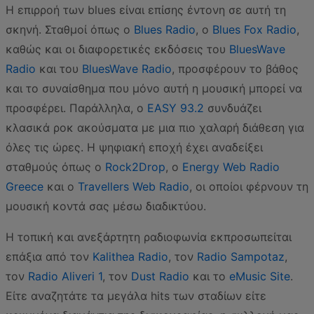
Η επιρροή των blues είναι επίσης έντονη σε αυτή τη
σκηνή. Σταθμοί όπως ο
Blues Radio
, ο
Blues Fox Radio
,
καθώς και οι διαφορετικές εκδόσεις του
BluesWave
Radio
και του
BluesWave Radio
, προσφέρουν το βάθος
και το συναίσθημα που μόνο αυτή η μουσική μπορεί να
προσφέρει. Παράλληλα, ο
EASY 93.2
συνδυάζει
κλασικά ροκ ακούσματα με μια πιο χαλαρή διάθεση για
όλες τις ώρες. Η ψηφιακή εποχή έχει αναδείξει
σταθμούς όπως ο
Rock2Drop
, ο
Energy Web Radio
Greece
και ο
Travellers Web Radio
, οι οποίοι φέρνουν τη
μουσική κοντά σας μέσω διαδικτύου.
Η τοπική και ανεξάρτητη ραδιοφωνία εκπροσωπείται
επάξια από τον
Kalithea Radio
, τον
Radio Sampotaz
,
τον
Radio Aliveri 1
, τον
Dust Radio
και το
eMusic Site
.
Είτε αναζητάτε τα μεγάλα hits των σταδίων είτε