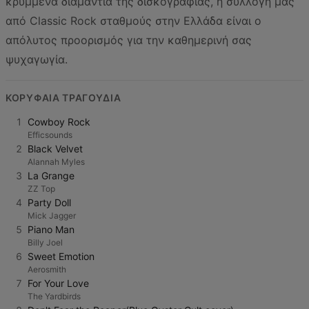
κρυμμένα διαμάντια της δισκογραφίας, η συλλογή μας
από Classic Rock σταθμούς στην Ελλάδα είναι ο
απόλυτος προορισμός για την καθημερινή σας
ψυχαγωγία.
ΚΟΡΥΦΑΊΑ ΤΡΑΓΟΎΔΙΑ
1
Cowboy Rock
Efficsounds
2
Black Velvet
Alannah Myles
3
La Grange
ZZ Top
4
Party Doll
Mick Jagger
5
Piano Man
Billy Joel
6
Sweet Emotion
Aerosmith
7
For Your Love
The Yardbirds