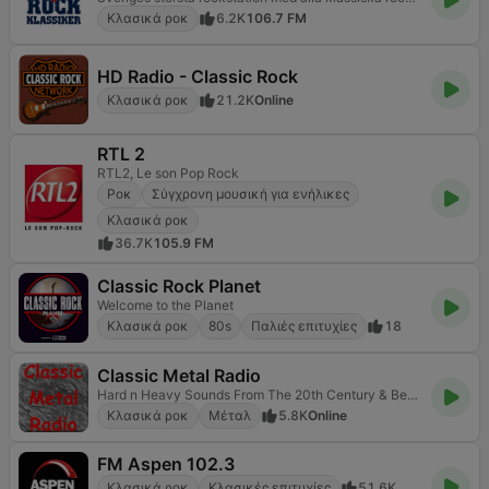
Κλασικά ροκ
6.2K
106.7 FM
HD Radio - Classic Rock
Κλασικά ροκ
21.2K
Online
RTL 2
RTL2, Le son Pop Rock
Ροκ
Σύγχρονη μουσική για ενήλικες
Κλασικά ροκ
36.7K
105.9 FM
Classic Rock Planet
Welcome to the Planet
Κλασικά ροκ
80s
Παλιές επιτυχίες
18
Classic Metal Radio
Hard n Heavy Sounds From The 20th Century & Beyond
Κλασικά ροκ
Μέταλ
5.8K
Online
FM Aspen 102.3
Κλασικά ροκ
Κλασικές επιτυχίες
51.6K