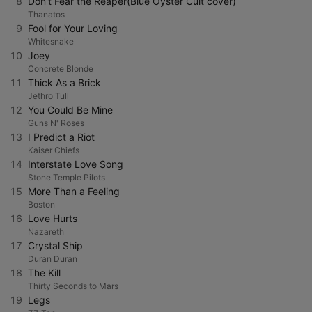
8
Don't Fear the Reaper(Blue Oyster Cult cover)
Thanatos
9
Fool for Your Loving
Whitesnake
10
Joey
Concrete Blonde
11
Thick As a Brick
Jethro Tull
12
You Could Be Mine
Guns N' Roses
13
I Predict a Riot
Kaiser Chiefs
14
Interstate Love Song
Stone Temple Pilots
15
More Than a Feeling
Boston
16
Love Hurts
Nazareth
17
Crystal Ship
Duran Duran
18
The Kill
Thirty Seconds to Mars
19
Legs