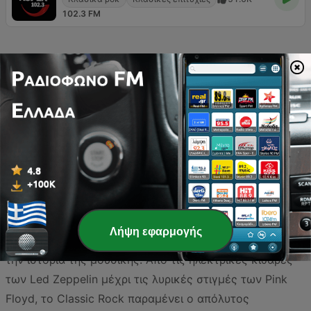
102.3 FM
Η Classic Rock μουσική στην Ελλάδα αποτελεί έναν
από τους πιο αγαπημένους και διαχρονικούς ήχους,
συνδέοντας διαφορετικές γενιές μέσα από τις
εμβληματικές μελωδίες των δεκαετιών του '60, '70 και
'80. Η εγχώρια ραδιοφωνική σκηνή έχει αγκαλιάσει
πλήρως αυτό το είδος, προσφέροντας στους ακροατές
μια πλούσια ποικιλία από σταθμούς που μεταδίδουν
Λήψη εφαρμογής
καθημερινά τις μεγαλύτερες επιτυχίες που σφράγισαν
την ιστορία της μουσικής. Από τις ηλεκτρικές κιθάρες
των Led Zeppelin μέχρι τις λυρικές στιγμές των Pink
Floyd, το Classic Rock παραμένει ο απόλυτος