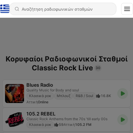
Κορυφαίοι Ραδιοφωνικοί Σταθμοί
Classic Rock Live
30
Blues Radio
Quality Music for Body and soul
Κλασικά ροκ
Μπλουζ
R&B / Soul
16.8K
Αττική
Online
105.2 REBEL
Classic Rock Anthems from the 70s 'till early 00s
Κλασικά ροκ
59
Αττική
105.2 FM