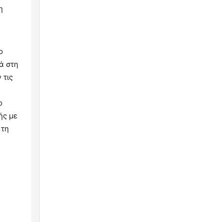
η
ο
ά στη
 τις
ο
ής με
 τη