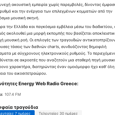
συνεχή ακουστική εμπειρία χωρίς παρεμβολές, δίνοντας έμφασ
 ρυθμό και την ενέργεια των επιλεγμένων κομματιών από την
όσμια μουσική σκηνή.
ρα την Ελλάδα και παγκόσμια εμβέλεια μέσω του διαδικτύου, 
μός ακολουθεί μια μορφή εκπομπής που βασίζεται αποκλειστικ
ή μουσική ροή. Οι επιλογές των τραγουδιών αντικατοπτρίζουν
ουσες τάσεις των διεθνών charts, συνδυάζοντας δημοφιλή
σματα με σύγχρονους ηλεκτρονικούς ρυθμούς. Το περιεχόμεν
θύνεται σε ακροατές που αναζητούν μια σταθερή πηγή μουσικ
ρονο χαρακτήρα, διατηρώντας έναν ομοιόμορφο ήχο καθ' όλη
εια του εικοσιτετραώρου.
νότητες Energy Web Radio Greece:
a:
107.4 FM
υφαία τραγούδια
ευταίες 7 ημέρες
Τελευταίες 30 ημέρες