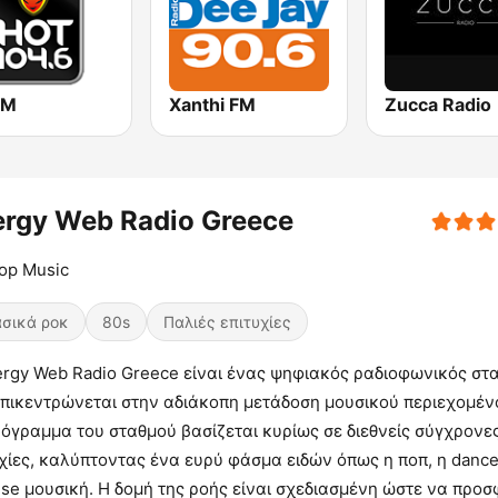
FM
Xanthi FM
Zucca Radio
ergy Web Radio Greece
op Music
σικά ροκ
80s
Παλιές επιτυχίες
ergy Web Radio Greece είναι ένας ψηφιακός ραδιοφωνικός στ
επικεντρώνεται στην αδιάκοπη μετάδοση μουσικού περιεχομέν
όγραμμα του σταθμού βασίζεται κυρίως σε διεθνείς σύγχρονε
χίες, καλύπτοντας ένα ευρύ φάσμα ειδών όπως η ποπ, η dance
se μουσική. Η δομή της ροής είναι σχεδιασμένη ώστε να προσ