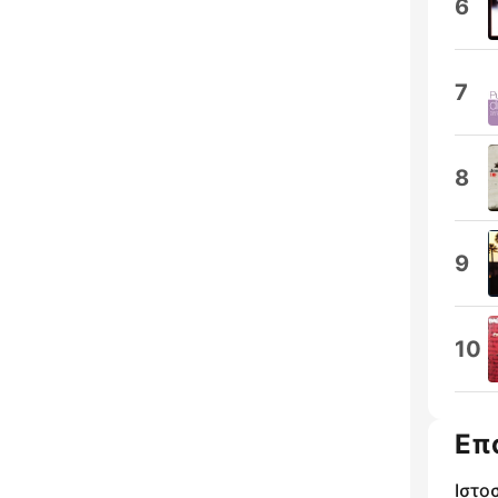
6
7
8
9
10
Επ
Ιστο