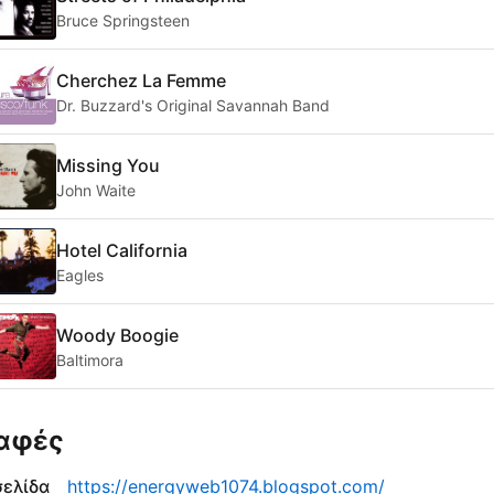
Bruce Springsteen
Cherchez La Femme
Dr. Buzzard's Original Savannah Band
Missing You
John Waite
Hotel California
Eagles
Woody Boogie
Baltimora
αφές
σελίδα
https://energyweb1074.blogspot.com/