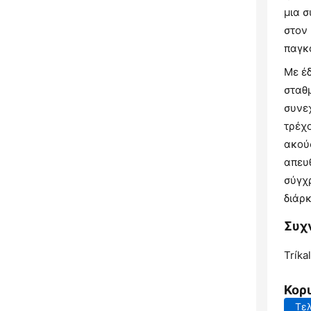
μια 
στον
παγκ
Με έδ
σταθ
συνεχ
τρέχ
ακού
απευ
σύγχ
διάρκ
Συχ
Tríkal
Κορ
Τελ