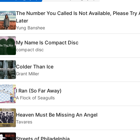
The Number You Called Is Not Available, Please Try
Later
Yung Banshee
My Name Is Compact Disc
compact disc
Colder Than Ice
Grant Miller
I Ran (So Far Away)
A Flock of Seagulls
Heaven Must Be Missing An Angel
Tavares
Streets of Philadelphia