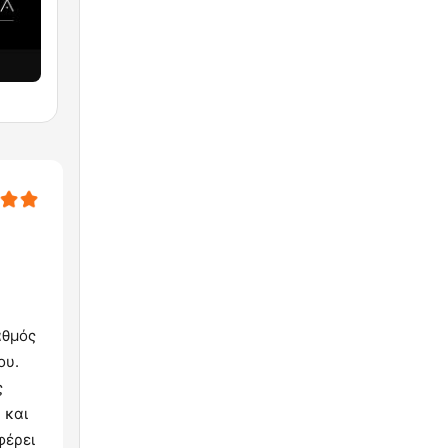
αθμός
ου.
ς
 και
φέρει