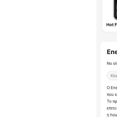
Hot 
En
No st
Κλα
Ο En
που 
Το πρ
επιτυ
η hou