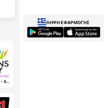
ΛΉΨΗ ΕΦΑΡΜΟΓΉΣ
Athens Party - Αθήναι