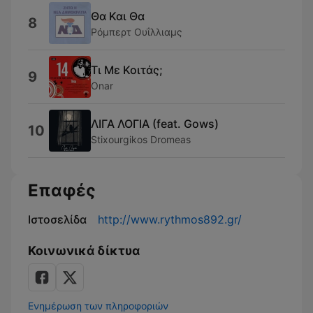
Θα Και Θα
8
Ρόμπερτ Ουΐλλιαμς
Τι Με Κοιτάς;
9
Onar
ΛΙΓΑ ΛΟΓΙΑ (feat. Gows)
10
Stixourgikos Dromeas
Επαφές
Ιστοσελίδα
http://www.rythmos892.gr/
Κοινωνικά δίκτυα
Ενημέρωση των πληροφοριών