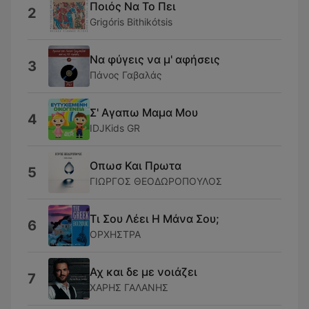
Ποιός Να Το Πει
2
Grigóris Bithikótsis
Να φύγεις να μ' αφήσεις
3
Πάνος Γαβαλάς
Σ' Αγαπω Μαμα Μου
4
IDJKids GR
Οπωσ Και Πρωτα
5
ΓΙΩΡΓΟΣ ΘΕΟΔΩΡΟΠΟΥΛΟΣ
Τι Σου Λέει Η Μάνα Σου;
6
ΟΡΧΗΣΤΡΑ
Αχ και δε με νοιάζει
7
ΧΑΡΗΣ ΓΑΛΑΝΗΣ