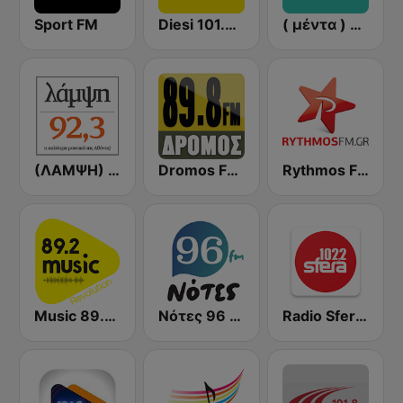
Sport FM
Diesi 101.3 FM
( μέντα ) Menta 88 FM
(ΛΑΜΨΗ) Lampsi 92.3 FM
Dromos FM - ΔΡΟΜΟΣ 89.8
Rythmos FM - Ρυθμος 94.9
Music 89.2 FM
Νότες 96 FM - απλά ελληνικά!
Radio Sfera 102.2 FM