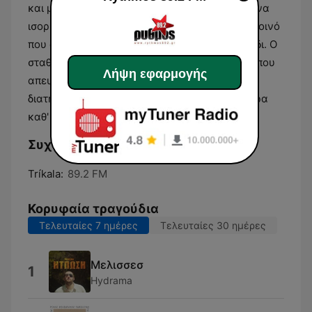
και μελωδικές μπαλάντες, διαμορφώνοντας ένα
ισορροπημένο ακουστικό αποτέλεσμα για το κοινό
που αναζητά το mainstream ελληνικό τραγούδι. Ο
σταθμός λειτουργεί ως μια πηγή διασκέδασης που
Λήψη εφαρμογής
απευθύνεται σε ένα ευρύ φάσμα ηλικιών,
διατηρώντας έναν σταθερό μουσικό χαρακτήρα
καθ' όλη τη διάρκεια της ημέρας.
Συχνότητες Rythmos 89.2 FM:
Tríkala:
89.2 FM
Κορυφαία τραγούδια
Τελευταίες 7 ημέρες
Τελευταίες 30 ημέρες
Μελισσεσ
1
Hydrama