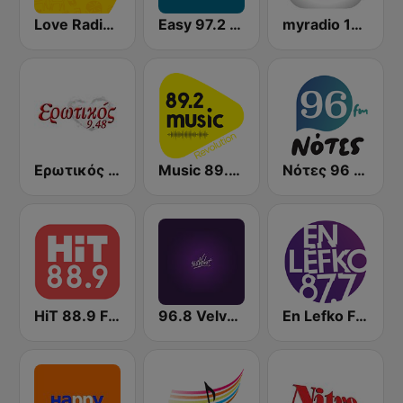
Love Radio 97.5
Easy 97.2 FM
myradio 104.6 FM
Ερωτικός FM
Music 89.2 FM
Νότες 96 FM - απλά ελληνικά!
HiT 88.9 FM
96.8 Velvet FM
En Lefko FM (εν λευκω)