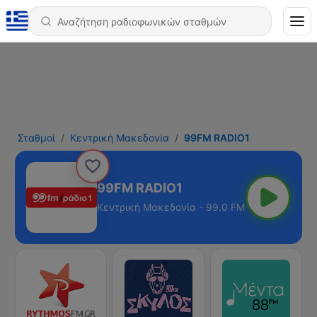
Σταθμοί
Κεντρική Μακεδονία
99FM RADIO1
99FM RADIO1
Κεντρική Μακεδονία - 99.0 FM