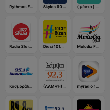
Rythmos FM - Ρυθμος 94.9
Skylos 90 FM
( μέντα ) Menta 88 FM
Radio Sfera 102.2 FM
Diesi 101.3 FM
Melodia FM (Μελωδία 99.2)
Κοσμοράδιο 95.1 FM (KosmoRadio)
(ΛΑΜΨΗ) Lampsi 92.3 FM
myradio 104.6 FM