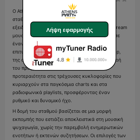
Ο Athens Party Plus είναι ένας ραδιοφωνικός
σταθμός με έδρα την Ελλάδα, ο οποίος
εξειδικεύεται στη μετάδοση σύγχρονης mainstream
Λήψη εφαρμογής
μουσικής. Το ρεπερτόριό του επικεντρώνεται σε
έναν συνδυασμό διεθνών και ελληνικών
επιτυχιών, καλύπτοντας κυρίως τα είδη της pop,
της dance και της ηλεκτρονικής μουσικής. Η ροή
του προγράμματος είναι συνεχή, δίνοντας
προτεραιότητα στις τρέχουσες κυκλοφορίες που
κυριαρχούν στα παγκόσμια charts και στα
ραδιοφωνικά playlists, προσφέροντας έναν
ρυθμικό και δυναμικό ήχο.
Η δομή του σταθμού βασίζεται σε μια μορφή
εκπομπής που εστιάζει αποκλειστικά στη μουσική
ψυχαγωγία, χωρίς την παρεμβολή ενημερωτικών
ενοτήτων ή εκτενών συζητήσεων. Οι επιλογές των