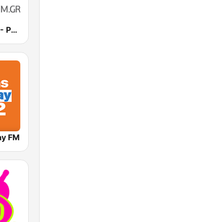
Rythmos FM - Ρυθμος 94.9
ay FM