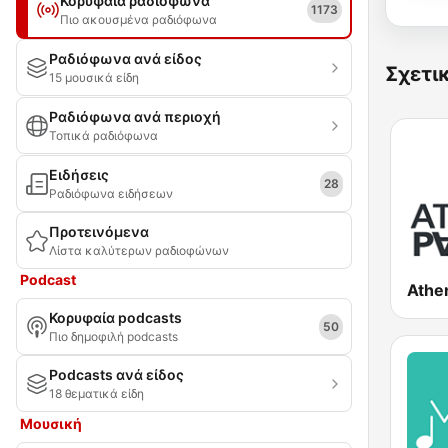
Κορυφαία ραδιόφωνα
1173
Πιο ακουσμένα ραδιόφωνα
Ραδιόφωνα ανά είδος
Σχετι
15 μουσικά είδη
Ραδιόφωνα ανά περιοχή
Τοπικά ραδιόφωνα
Ειδήσεις
28
Ραδιόφωνα ειδήσεων
Προτεινόμενα
Λίστα καλύτερων ραδιοφώνων
Podcast
Κορυφαία podcasts
50
Πιο δημοφιλή podcasts
Podcasts ανά είδος
18 θεματικά είδη
Μουσική