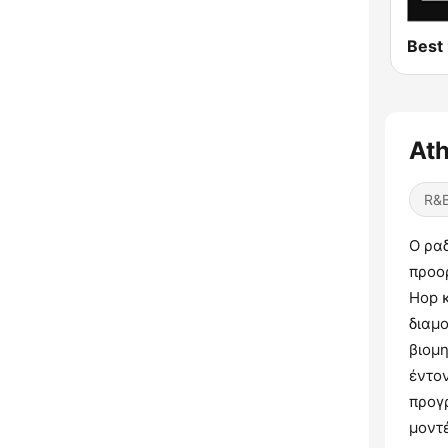
Best
Ath
R&B
Ο ρα
προορ
Hop 
διαμο
βιομ
έντον
προγ
μοντέ