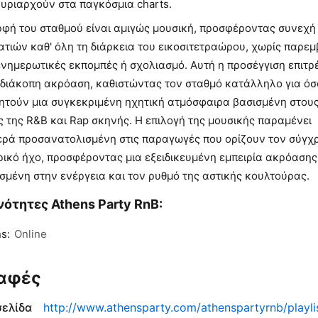
κυριαρχούν στα παγκόσμια charts.
ρφή του σταθμού είναι αμιγώς μουσική, προσφέροντας συνεχή
τιών καθ' όλη τη διάρκεια του εικοσιτετραώρου, χωρίς παρε
νημερωτικές εκπομπές ή σχολιασμό. Αυτή η προσέγγιση επιτρ
αδιάκοπη ακρόαση, καθιστώντας τον σταθμό κατάλληλο για ό
ητούν μια συγκεκριμένη ηχητική ατμόσφαιρα βασισμένη στου
 της R&B και Rap σκηνής. Η επιλογή της μουσικής παραμένει
ερά προσανατολισμένη στις παραγωγές που ορίζουν τον σύγχ
ρικό ήχο, προσφέροντας μια εξειδικευμένη εμπειρία ακρόασης
σμένη στην ενέργεια και τον ρυθμό της αστικής κουλτούρας.
ότητες Athens Party RnB:
s:
Online
αφές
σελίδα
http://www.athensparty.com/athenspartyrnb/playli