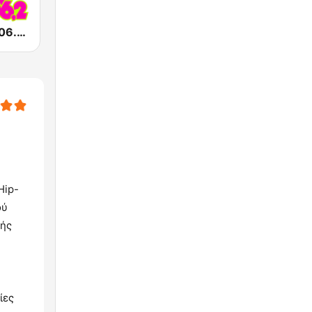
MAD Radio 106.2 FM
Hip-
ού
κής
ίες