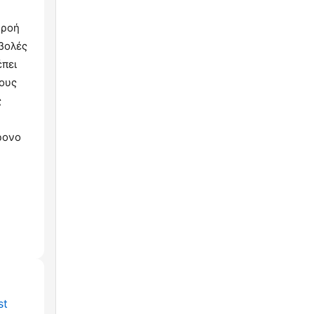
 ροή
μβολές
έπει
σους
ς
ρονο
st