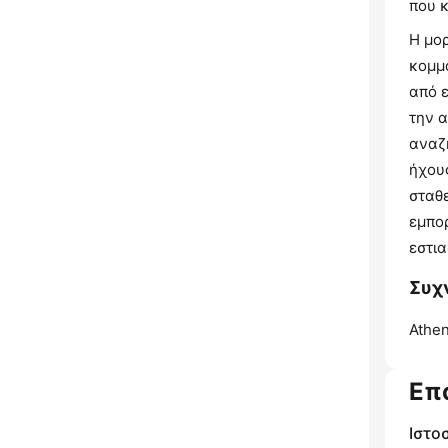
που 
Η μο
κομμα
από ε
την 
αναζ
ήχους
σταθ
εμπο
εστια
Συχν
Athen
Επ
Ιστο