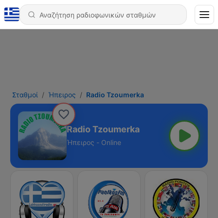
Σταθμοί
Ήπειρος
Radio Tzoumerka
Radio Tzoumerka
Ήπειρος - Online