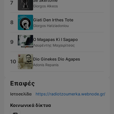
Se Skeftome
7
Giorgos Alkeos
Giati Den Irthes Tote
8
Giorgos Hatziadoniou
O Magapas Ki I Sagapo
9
Λαυρέντης Μαχαιρίτσας
Dio Ginekes Dio Agapes
10
Adonis Repanis
Επαφές
Ιστοσελίδα
https://radiotzoumerka.webnode.gr/
Κοινωνικά δίκτυα