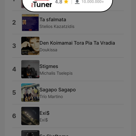
Atviros Durys
Ta sfalmata
2
Stelios Kazatzidis
Den Koimamai Tora Pia Ta Vradia
3
Doukissa
Stigmes
4
Michalis Tselepis
Sagapo Sagapo
5
Trío Martino
Exi$
6
Exi$