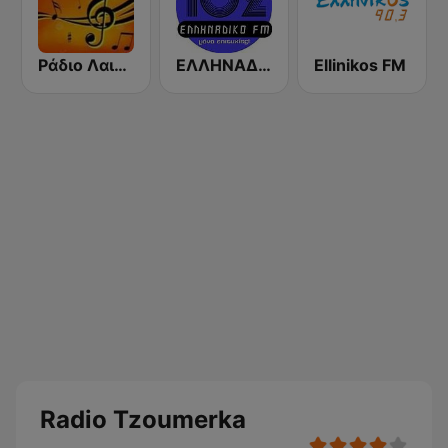
Ράδιο Λαική Νυχτα
ΕΛΛΗΝΑΔΙΚΟ FM (Ellinadiko FM)
Ellinikos FM
Radio Tzoumerka