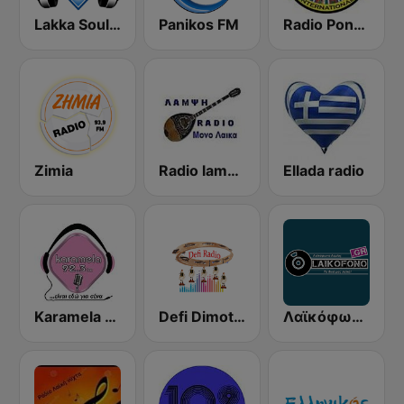
Lakka Souli Radio
Panikos FM
Radio Pontos International
Zimia
Radio lampsi
Ellada radio
Karamela 92.3 FM
Defi Dimotika Tragoudia
Λαϊκόφωνο Λαμίας