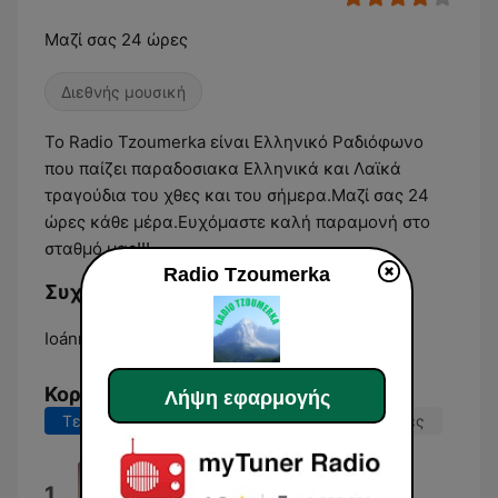
Μαζί σας 24 ώρες
Διεθνής μουσική
Το Radio Tzoumerka είναι Ελληνικό Ραδιόφωνο
που παίζει παραδοσιακα Ελληνικά και Λαϊκά
τραγούδια του χθες και του σήμερα.Μαζί σας 24
ώρες κάθε μέρα.Ευχόμαστε καλή παραμονή στο
σταθμό μας!!!
Radio Tzoumerka
Συχνότητες Radio Tzoumerka:
Ioánnina:
Online
Κορυφαία τραγούδια
Λήψη εφαρμογής
Τελευταίες 7 ημέρες
Τελευταίες 30 ημέρες
Gabalas Medžio
1