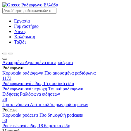
Ραδιόφωνο Ελλάδα
Εργασία
Γυμναστήριο
Ύπνος
Χαλάρωση
Ταξίδι
Αγαπημένα
Αγαπημένα και πρόσφατα
Ραδιόφωνα
Κορυφαία ραδιόφωνα
Πιο ακουσμένα ραδιόφωνα
1173
Ραδιόφωνα ανά είδος
15 μουσικά είδη
Ραδιόφωνα ανά περιοχή
Τοπικά ραδιόφωνα
Ειδήσεις
Ραδιόφωνα ειδήσεων
28
Προτεινόμενα
Λίστα καλύτερων ραδιοφώνων
Podcast
Κορυφαία podcasts
Πιο δημοφιλή podcasts
50
Podcasts ανά είδος
18 θεματικά είδη
Μουσική