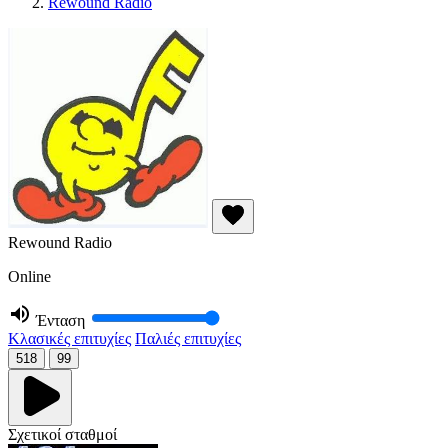
Rewound Radio
Rewound Radio
Online
Ένταση
Κλασικές επιτυχίες
Παλιές επιτυχίες
518
99
Σχετικοί σταθμοί