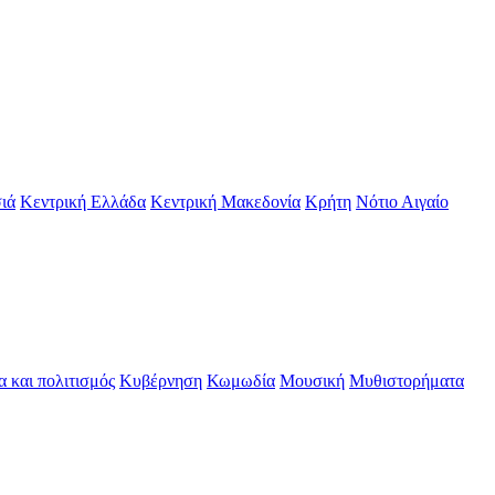
ιά
Κεντρική Ελλάδα
Κεντρική Μακεδονία
Κρήτη
Νότιο Αιγαίο
α και πολιτισμός
Κυβέρνηση
Κωμωδία
Μουσική
Μυθιστορήματα