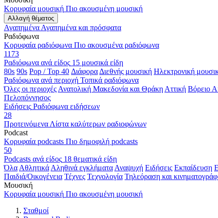
Κορυφαία μουσική
Πιο ακουσμένη μουσική
Αλλαγή θέματος
Αγαπημένα
Αγαπημένα και πρόσφατα
Ραδιόφωνα
Κορυφαία ραδιόφωνα
Πιο ακουσμένα ραδιόφωνα
1173
Ραδιόφωνα ανά είδος
15 μουσικά είδη
80s
90s
Pop / Top 40
Διάφορα
Διεθνής μουσική
Ηλεκτρονική μουσι
Ραδιόφωνα ανά περιοχή
Τοπικά ραδιόφωνα
Όλες οι περιοχές
Ανατολική Μακεδονία και Θράκη
Αττική
Βόρειο Α
Πελοπόννησος
Ειδήσεις
Ραδιόφωνα ειδήσεων
28
Προτεινόμενα
Λίστα καλύτερων ραδιοφώνων
Podcast
Κορυφαία podcasts
Πιο δημοφιλή podcasts
50
Podcasts ανά είδος
18 θεματικά είδη
Όλα
Αθλητικά
Αληθινά εγκλήματα
Αναψυχή
Ειδήσεις
Εκπαίδευση
Ε
Παιδιά/Οικογένεια
Τέχνες
Τεχνολογία
Τηλεόραση και κινηματογράφ
Μουσική
Κορυφαία μουσική
Πιο ακουσμένη μουσική
Σταθμοί