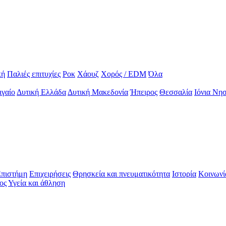
κή
Παλιές επιτυχίες
Ροκ
Χάουζ
Χορός / EDM
Όλα
ιγαίο
Δυτική Ελλάδα
Δυτική Μακεδονία
Ήπειρος
Θεσσαλία
Ιόνια Νησ
πιστήμη
Επιχειρήσεις
Θρησκεία και πνευματικότητα
Ιστορία
Κοινωνί
ος
Υγεία και άθληση