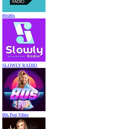
80s80s
SLOWLY RADIO
80s Pop Vibes