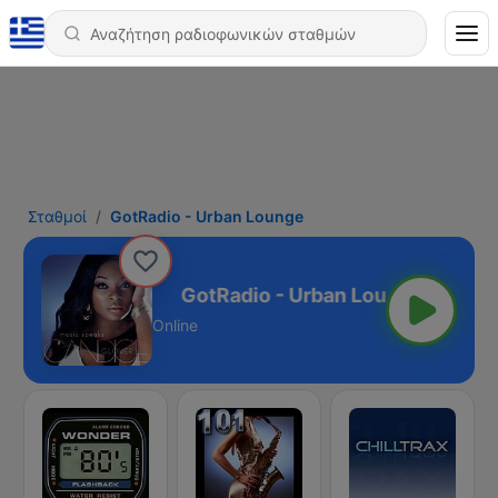
Σταθμοί
GotRadio - Urban Lounge
Urban Lounge
Online