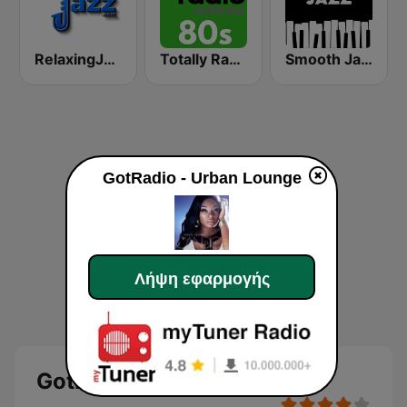
RelaxingJazz.com - Smooth Jazz
Totally Radio 80s
Smooth Jazz - Groov
GotRadio - Urban Lounge
Λήψη εφαρμογής
GotRadio - Urban Lounge