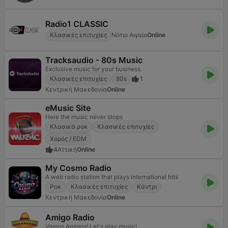
Radio1 CLASSIC
Κλασικές επιτυχίες
Νότιο Αιγαίο
Online
Tracksaudio - 80s Music
Exclusive music for your business.
Κλασικές επιτυχίες
80s
1
Κεντρική Μακεδονία
Online
eMusic Site
Here the music never stops
Κλασικά ροκ
Κλασικές επιτυχίες
Χορός / EDM
4
Αττική
Online
My Cosmo Radio
A web radio station that plays international hits
Ροκ
Κλασικές επιτυχίες
Κάντρι
Κεντρική Μακεδονία
Online
Amigo Radio
Vamos Amigos! Let's play music!