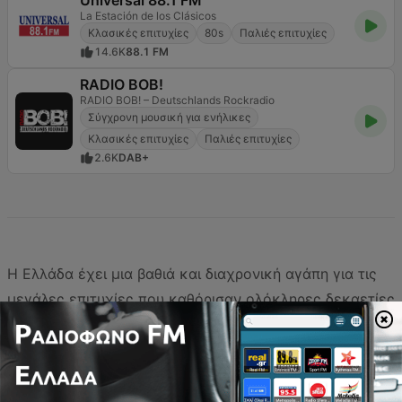
Universal 88.1 FM
La Estación de los Clásicos
Κλασικές επιτυχίες
80s
Παλιές επιτυχίες
14.6K
88.1 FM
RADIO BOB!
RADIO BOB! – Deutschlands Rockradio
Σύγχρονη μουσική για ενήλικες
Κλασικές επιτυχίες
Παλιές επιτυχίες
2.6K
DAB+
Η Ελλάδα έχει μια βαθιά και διαχρονική αγάπη για τις
μεγάλες επιτυχίες που καθόρισαν ολόκληρες δεκαετίες
και συνεχίζουν να συγκινούν μέχρι σήμερα. Από τα
νοσταλγικά anthems των 60s και 70s μέχρι τους
δυναμικούς synth ήχους των 80s και τις pop επιτυχίες
των 90s, οι classic hits σταθμοί προσφέρουν ένα