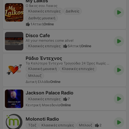
My Laikos
Ο δικος σου Λαικος
Κλασικές επιτυχίες
Διεθνείς
Διεθνής μουσική
1
Αττική
Online
Disco Cafe
All your memories come alive!
Κλασικές επιτυχίες
5
Αττική
Online
Ράδιο Έντεχνος
Τα Καλύτερα Έντεχνα Τραγούδια 24 Ώρες Χωρίς Διακοπές
Κλασική μουσική
Κλασικές επιτυχίες
Μπλουζ
Δυτική Ελλάδα
Online
Jackson Palace Radio
Κλασικές επιτυχίες
7
Κεντρική Μακεδονία
Online
Molonoti Radio
Τζαζ
Κλασικές επιτυχίες
Μπλουζ
2