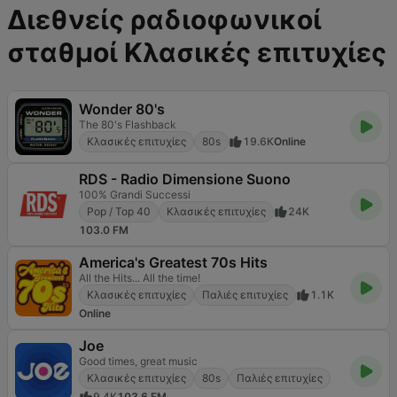
Διεθνείς ραδιοφωνικοί
σταθμοί Κλασικές επιτυχίες
Wonder 80's
The 80's Flashback
Κλασικές επιτυχίες
80s
19.6K
Online
RDS - Radio Dimensione Suono
100% Grandi Successi
Pop / Top 40
Κλασικές επιτυχίες
24K
103.0 FM
America's Greatest 70s Hits
All the Hits... All the time!
Κλασικές επιτυχίες
Παλιές επιτυχίες
1.1K
Online
Joe
Good times, great music
Κλασικές επιτυχίες
80s
Παλιές επιτυχίες
9.4K
103.6 FM