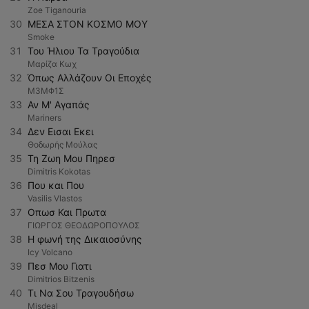
Zoe Tiganouria
30
ΜΕΣΑ ΣΤΟΝ ΚΟΣΜΟ ΜΟΥ
Smoke
31
Του Ήλιου Τα Τραγούδια
Μαρίζα Κωχ
32
Όπως Αλλάζουν Οι Εποχές
Μ3ΜΦ1Σ
33
Αν Μ' Αγαπάς
Mariners
34
Δεν Εισαι Εκει
Θοδωρής Μούλας
35
Τη Ζωη Μου Πηρεσ
Dimitris Kokotas
36
Που και Που
Vasilis Vlastos
37
Οπωσ Και Πρωτα
ΓΙΩΡΓΟΣ ΘΕΟΔΩΡΟΠΟΥΛΟΣ
38
Η φωνή της Δικαιοσύνης
Icy Volcano
39
Πεσ Μου Γιατι
Dimitrios Bitzenis
40
Τι Να Σου Τραγουδήσω
Misdeal