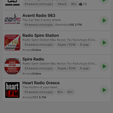
Κλασικές επιτυχίες
Χάουζ
90s
10
Avanti Radio 983
You can feel it every where
Κλασικές επιτυχίες
Θεσσαλία
98.3 FM
Radio Spire Station
Radio Spire Station Εδω Ακους Την Καλυτερη Ελληνικη Μουσικη
Κλασικές επιτυχίες
Χορός / EDM
K-pop
Αττική
Online
Spire Radio
Radio Spire Station Εδω Ακους Την Καλυτερη Ελληνικη Μουσικη 24 Ωρες Κοντα Σας
Κλασικές επιτυχίες
Χορός / EDM
K-pop
Αττική
Online
Heart Radio Greece
The rhythm of your heart...
Κλασικές επιτυχίες
80s
90s
Αττική
101.5 FM