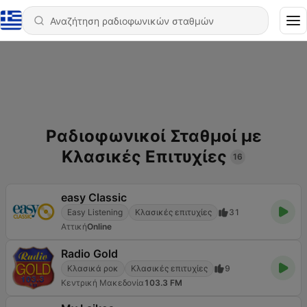
Ραδιοφωνικοί Σταθμοί με
Κλασικές Επιτυχίες
16
easy Classic
Easy Listening
Κλασικές επιτυχίες
31
Αττική
Online
Radio Gold
Κλασικά ροκ
Κλασικές επιτυχίες
9
Κεντρική Μακεδονία
103.3 FM