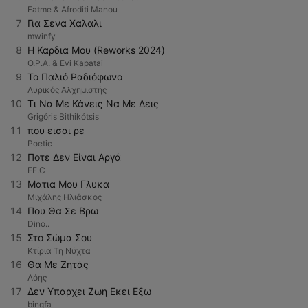
Fatme & Afroditi Manou
7
Για Σενα Χαλαλι
mwinfy
8
Η Καρδια Μου (Reworks 2024)
O.P.A. & Evi Kapatai
9
Το Παλιό Ραδιόφωνο
Λυρικός Αλχημιστής
10
Τι Να Με Κάνεις Να Με Δεις
Grigóris Bithikótsis
11
που εισαι ρε
Poetic
12
Ποτε Δεν Είναι Αργά
FF.C
13
Ματια Μου Γλυκα
Μιχάλης Ηλιάσκος
14
Που Θα Σε Βρω
Dino..
15
Στο Σώμα Σου
Κτίρια Τη Νύχτα
16
Θα Με Ζητάς
Λόης
17
Δεν Υπαρχει Ζωη Εκει Εξω
bingfa