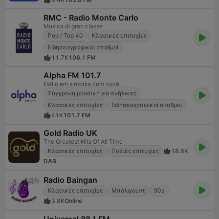
RMC - Radio Monte Carlo
Musica di gran classe
Pop / Top 40
Κλασικές επιτυχίες
Ειδησεογραφικοί σταθμοί
11.7K
106.1 FM
Alpha FM 101.7
Estilo em sintonia com você.
Σύγχρονη μουσική για ενήλικες
Κλασικές επιτυχίες
Ειδησεογραφικοί σταθμοί
41K
101.7 FM
Gold Radio UK
The Greatest Hits Of All Time
Κλασικές επιτυχίες
Παλιές επιτυχίες
18.6K
DAB
Radio Baingan
Κλασικές επιτυχίες
Μπόλιγουντ
90s
3.8K
Online