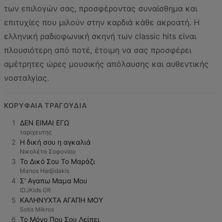
των επιλογών σας, προσφέροντας συναίσθημα και
επιτυχίες που μιλούν στην καρδιά κάθε ακροατή. Η
ελληνική ραδιοφωνική σκηνή των classic hits είναι
πλουσιότερη από ποτέ, έτοιμη να σας προσφέρει
αμέτρητες ώρες μουσικής απόλαυσης και αυθεντικής
νοσταλγίας.
ΚΟΡΥΦΑΊΑ ΤΡΑΓΟΎΔΙΑ
1
ΔΕΝ ΕΙΜΑΙ ΕΓΩ
ταριχευτης
2
Η δική σου η αγκαλιά
Νικολέτα Σοφονίου
3
Το Δικό Σου Το Μαράζι
Manos Hadjidakis
4
Σ' Αγαπω Μαμα Μου
IDJKids GR
5
ΚΑΛΗΝΥΧΤΑ ΑΓΑΠΗ ΜΟΥ
Sotis Mikros
6
Το Μόνο Που Σου Λείπει