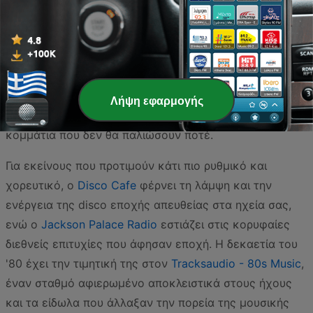
μοναδικό ταξίδι στο μουσικό παρελθόν. Αν αναζητάτε
την ηρεμία και την ποιότητα των κλασικών
ακουσμάτων που συνοδεύουν τέλεια την
καθημερινότητά σας, ο
easy Classic
είναι μια εξαιρετική
επιλογή, ενώ ο
Radio Gold
παραμένει μια σταθερή αξία
Λήψη εφαρμογής
για όσους θέλουν να ακούσουν εκείνα τα «χρυσά»
κομμάτια που δεν θα παλιώσουν ποτέ.
Για εκείνους που προτιμούν κάτι πιο ρυθμικό και
χορευτικό, ο
Disco Cafe
φέρνει τη λάμψη και την
ενέργεια της disco εποχής απευθείας στα ηχεία σας,
ενώ ο
Jackson Palace Radio
εστιάζει στις κορυφαίες
διεθνείς επιτυχίες που άφησαν εποχή. Η δεκαετία του
'80 έχει την τιμητική της στον
Tracksaudio - 80s Music
,
έναν σταθμό αφιερωμένο αποκλειστικά στους ήχους
και τα είδωλα που άλλαξαν την πορεία της μουσικής