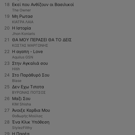
18
Εκεί που Ανθίζουν οι Βασιλικοί
The Owner
19
Μη Ρωτασ
ΚΙΑΤΡΑ ΛΑΙΑ
20
Η Ιστορία
Jhon Koniaris
21
ΘΑ ΜΟΥ ΠΕΡΑΣΕΙ ΘΑ ΤΟ ΔΕΙΣ
ΚΩΣΤΑΣ ΜΑΡΓΩΝΗΣ
22
Η αγαπη - Love
Aquilus GSN
23
Στην Αγκαλιά σου
Hitih
24
Στο Παράθυρό Σου
Blase
25
Δεν Εχω Τιποτα
ΒΥΡΩΝΑΣ ΠΟΤΣΟΣ
26
Μαζι Σου
KIM Shisha
27
Άνοιξε Καρδια Μου
Θοδωρής Μούλας
28
Ένα Κλικ Υπόθεση
StylezFilthy
29
Η Παρέα