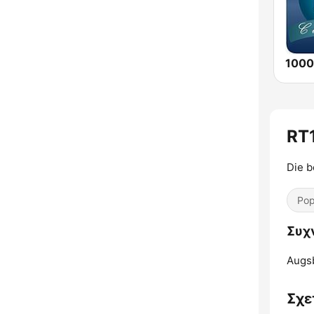
RT
Die b
Pop
Συχ
Augs
Σχε