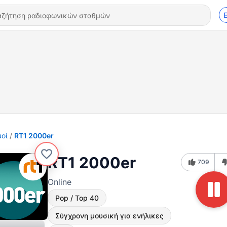
οί
RT1 2000er
RT1 2000er
709
Online
Pop / Top 40
Σύγχρονη μουσική για ενήλικες