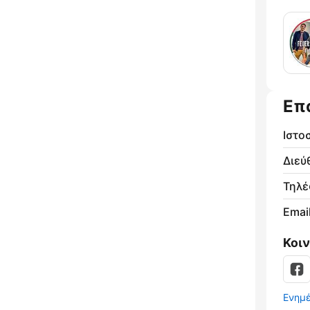
Επ
Ιστο
Διεύ
Τηλ
Email
Κοι
Ενημ