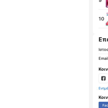
9
10
Επ
Ιστο
Email
Κοι
Ενημ
Κοι
Fa