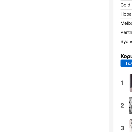
Gold 
Hobar
Melb
Perth
Sydn
Κορ
Τελ
1
2
3