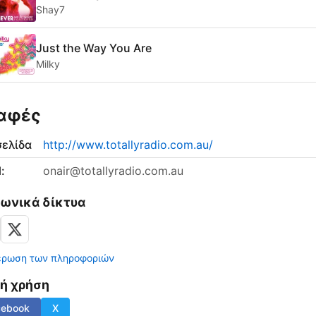
Shay7
Just the Way You Are
Milky
αφές
σελίδα
http://www.totallyradio.com.au/
:
onair@totallyradio.com.au
νωνικά δίκτυα
έρωση των πληροφοριών
νή χρήση
cebook
X