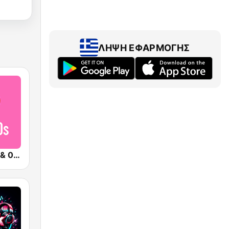
ΛΉΨΗ ΕΦΑΡΜΟΓΉΣ
Qmusic 90's & 00's