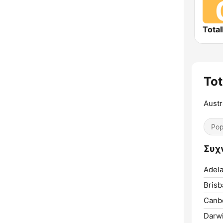
Total
Tot
Austra
Pop
Συχν
Adela
Brisb
Canbe
Darwi