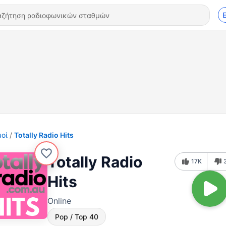
οί
Totally Radio Hits
Totally Radio
17K
Hits
Online
Pop / Top 40