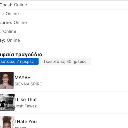
Coast:
Online
t:
Online
ourne:
Online
:
Online
ey:
Online
υφαία τραγούδια
ευταίες 7 ημέρες
Τελευταίες 30 ημέρες
MAYBE.
SIENNA SPIRO
I Like That
Josh Fawaz
I Hate You
Ariana