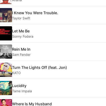
I Knew You Were Trouble.
Taylor Swift
Let Me Be
Sonny Fodera
Rein Me In
Sam Fender
Turn The Lights Off (feat. Jon)
KATO
Lucidity
Tame Impala
Where Is My Husband