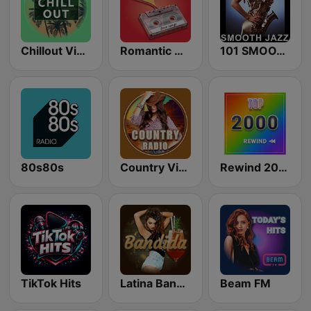
Chillout Vibes
Romantic Vibes
101 SMOOTH JAZZ
80s80s
Country Vibes
Rewind 2000's
TikTok Hits
Latina Bandida!
Beam FM