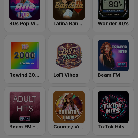
80s Pop Vibes
Latina Bandida!
Wonder 80's
Rewind 2000's
LoFi Vibes
Beam FM
Beam FM - Adult Hits
Country Vibes
TikTok Hits