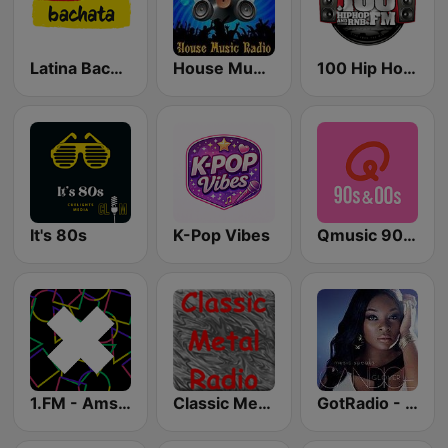
Latina Bachata
House Music Radio
100 Hip Hop and RNB FM
It's 80s
K-Pop Vibes
Qmusic 90's & 00's
1.FM - Amsterdam Trance
Classic Metal Radio
GotRadio - Urban Lounge