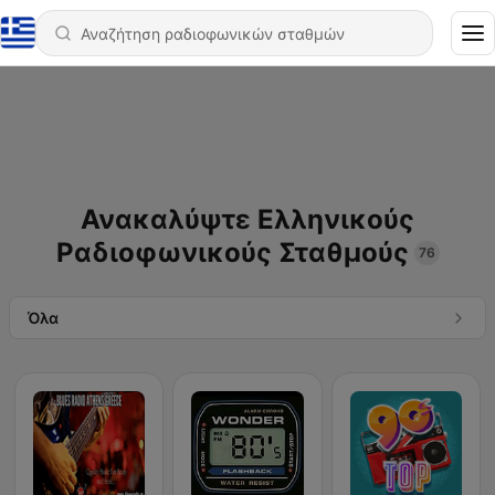
Ανακαλύψτε Ελληνικούς
Ραδιοφωνικούς Σταθμούς
76
Όλα