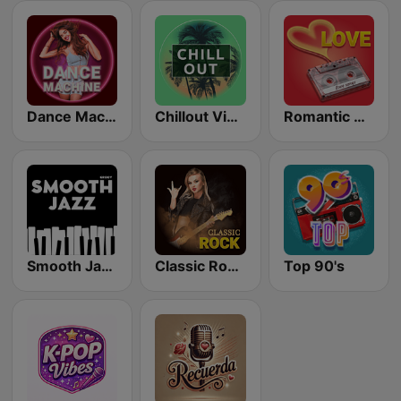
Dance Machine
Chillout Vibes
Romantic Vibes
Smooth Jazz - Groov
Classic Rock Station
Top 90's