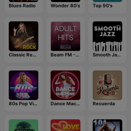
Blues Radio
Wonder 80's
Top 90's
Classic Rock Station
Beam FM - Adult Hits
Smooth Jazz - Groov
80s Pop Vibes
Dance Machine
Recuerda