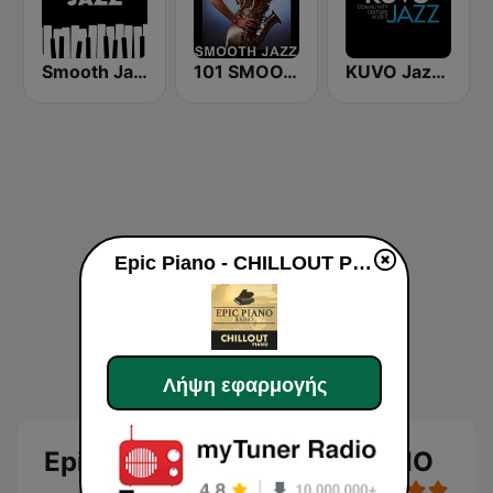
Smooth Jazz - Groov
101 SMOOTH JAZZ
KUVO Jazz 89.3 FM
Epic Piano - CHILLOUT PIANO
Λήψη εφαρμογής
Epic Piano - CHILLOUT PIANO