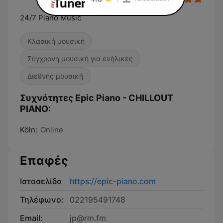
24/7 Piano Music
Κλασική μουσική
Σύγχρονη μουσική για ενήλικες
Διεθνής μουσική
Συχνότητες Epic Piano - CHILLOUT
PIANO:
Köln:
Online
Επαφές
Ιστοσελίδα
https://epic-piano.com
Τηλέφωνο:
022195491748
Email:
jp@rm.fm