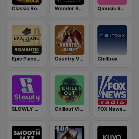
Classic Rock Station
Wonder 80's
Qmusic 90's & 00's
Epic Piano - ROMANTIC PIANO
Country Vibes
Chilltrax
SLOWLY RADIO
Chillout Vibes
FOX News Radio