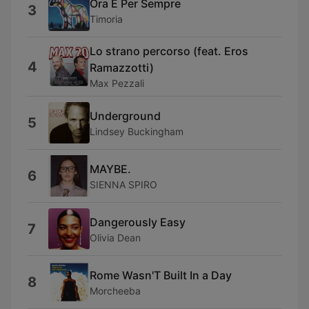
Ora E Per Sempre
3
Timoria
Lo strano percorso (feat. Eros
4
Ramazzotti)
Max Pezzali
Underground
5
Lindsey Buckingham
MAYBE.
6
SIENNA SPIRO
Dangerously Easy
7
Olivia Dean
Rome Wasn'T Built In a Day
8
Morcheeba