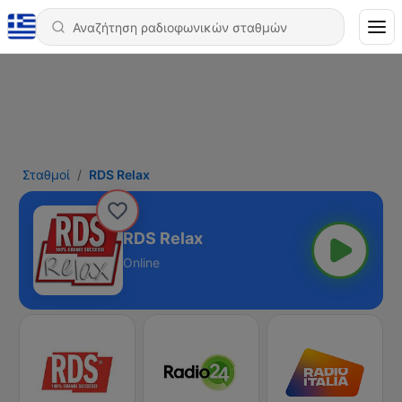
Σταθμοί
RDS Relax
RDS Relax
Online