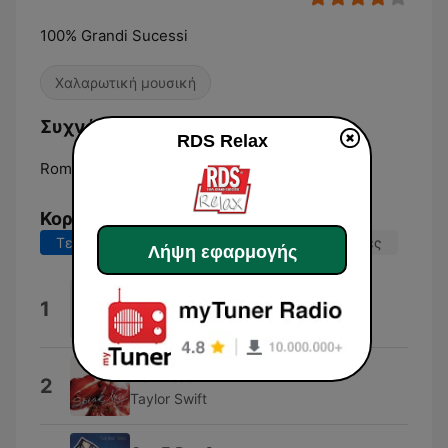
100% Grandi Sucessi
Χαλαρωτική μουσική
Συχνότητες RDS Relax:
RDS Relax
Rome:
Online
Κορυφαία τραγούδια
Τελευταίες 7 ημέρες
Τελευταίες 30 ημέρες
Λήψη εφαρμογής
LAURO
1
Achille Lauro
Haunted
2
Taylor Swift