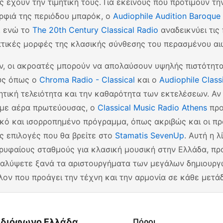
ς έχουν την τιμητική τους. Για εκείνους που προτιμούν τη
ρφιά της περιόδου μπαρόκ, ο
Audiophile Audition Baroque
, ενώ το
The 20th Century Classical Radio
αναδεικνύει τις
τικές μορφές της κλασικής σύνθεσης του περασμένου αι
ν, οι ακροατές μπορούν να απολαύσουν υψηλής πιστότητ
ύς όπως ο
Chroma Radio - Classical
και ο
Audiophile Class
ητική τελειότητα και την καθαρότητα των εκτελέσεων. Αν
με αέρα πρωτεύουσας, ο
Classical Music Radio Athens
προ
ικό και ισορροπημένο πρόγραμμα, όπως ακριβώς και οι π
ς επιλογές που θα βρείτε στο
Stamatis SevenUp
. Αυτή η 
ρυφαίους σταθμούς για κλασική μουσική στην Ελλάδα, π
αλύψετε ξανά τα αριστουργήματα των μεγάλων δημιουργ
λον που προάγει την τέχνη και την αρμονία σε κάθε μετά
διόφωνο Ελλάδα
Πόροι