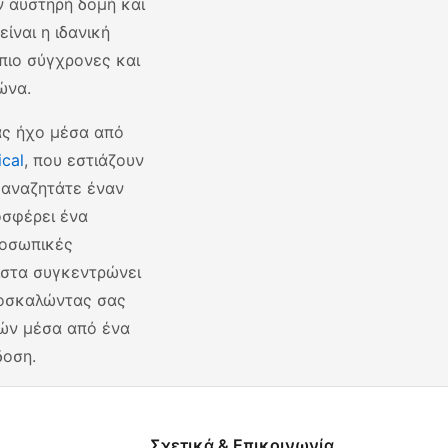
ν αυστηρή δομή και
είναι η ιδανική
 πιο σύγχρονες και
ώνα.
ας ήχο μέσα από
ical
, που εστιάζουν
 αναζητάτε έναν
σφέρει ένα
ροσωπικές
λίστα συγκεντρώνει
ροσκαλώντας σας
ών μέσα από ένα
δοση.
Σχετικά & Επικοινωνία