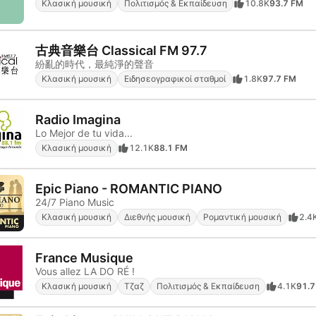
Κλασική μουσική
Πολιτισμός & Εκπαίδευση
10.8K
93.7 FM
古典音樂台 Classical FM 97.7
紛亂的時代，最純淨的聲音
Κλασική μουσική
Ειδησεογραφικοί σταθμοί
1.8K
97.7 FM
Radio Imagina
Lo Mejor de tu vida...
Κλασική μουσική
12.1K
88.1 FM
Epic Piano - ROMANTIC PIANO
24/7 Piano Music
Κλασική μουσική
Διεθνής μουσική
Ρομαντική μουσική
2.4
France Musique
Vous allez LA DO RÉ !
Κλασική μουσική
Τζαζ
Πολιτισμός & Εκπαίδευση
4.1K
91.7