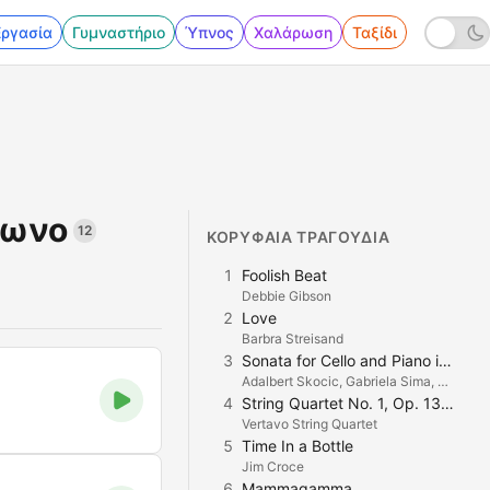
Εργασία
Γυμναστήριο
Ύπνος
Χαλάρωση
Ταξίδι
φωνο
12
ΚΟΡΥΦΑΊΑ ΤΡΑΓΟΎΔΙΑ
1
Foolish Beat
Debbie Gibson
2
Love
Barbra Streisand
3
Sonata for Cello and Piano in A Minor "Arpeggione": III. Allegretto
Adalbert Skocic, Gabriela Sima, Birgit Kolar, Tobias Lea & Kin Na-Yong
4
String Quartet No. 1, Op. 13: II. Andante Amoroso
M
Vertavo String Quartet
5
Time In a Bottle
Jim Croce
6
Mammagamma