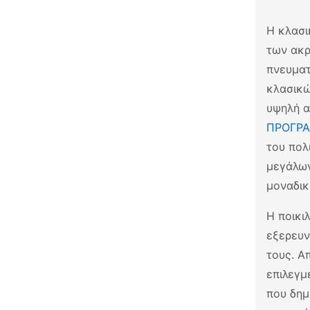
Η κλασι
των ακρ
πνευματ
κλασικώ
υψηλή α
ΠΡΟΓΡΑ
του πολ
μεγάλων
μοναδικ
Η ποικι
εξερευν
τους. Α
επιλεγμ
που δημ