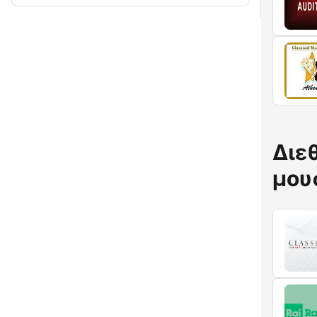
Διε
μου