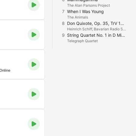
The Alan Parsons Project
7
When I Was Young
The Animals
8
Don Quixote, Op. 35, TrV 184: 1. Introduktion (Mäßiches Zeitmaß)
Heinrich Schiff, Bavarian Radio Symphony Orchestra & Maxim Shostakovich
9
String Quartet No. 1 in D Minor, Op. 7: Mässig, heiter
Telegraph Quartet
Online