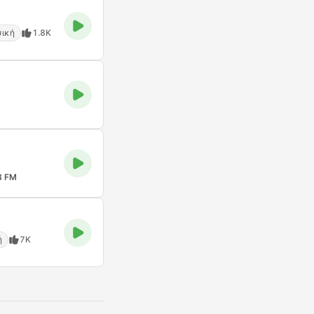
σική
1.8K
3 FM
ή
7K