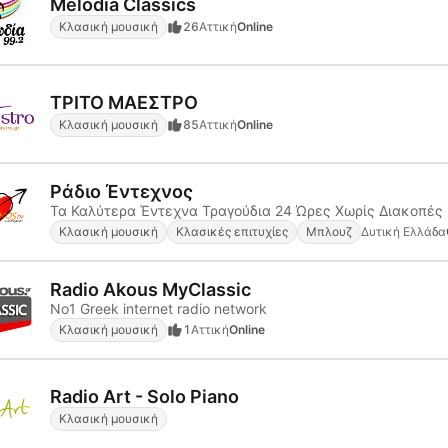
Melodia Classics
Κλασική μουσική
26
Αττική
Online
ΤΡΙΤΟ ΜΑΕΣΤΡΟ
Κλασική μουσική
85
Αττική
Online
Ράδιο Έντεχνος
Τα Καλύτερα Έντεχνα Τραγούδια 24 Ώρες Χωρίς Διακοπές
Κλασική μουσική
Κλασικές επιτυχίες
Μπλουζ
Δυτική Ελλάδα
Radio Akous MyClassic
No1 Greek internet radio network
Κλασική μουσική
1
Αττική
Online
Radio Art - Solo Piano
Κλασική μουσική