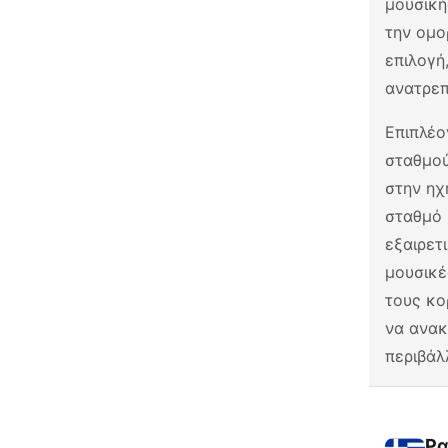
μουσική
την ομο
επιλογή
ανατρεπ
Επιπλέο
σταθμο
στην ηχ
σταθμό 
εξαιρετ
μουσικέ
τους κο
να ανακ
περιβάλ
Ρα