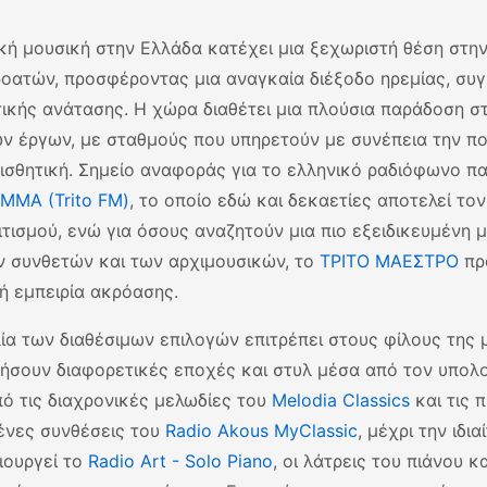
κή μουσική στην Ελλάδα κατέχει μια ξεχωριστή θέση στη
οατών, προσφέροντας μια αναγκαία διέξοδο ηρεμίας, συ
ικής ανάτασης. Η χώρα διαθέτει μια πλούσια παράδοση σ
ν έργων, με σταθμούς που υπηρετούν με συνέπεια την πο
ισθητική. Σημείο αναφοράς για το ελληνικό ραδιόφωνο π
ΜΜΑ (Trito FM)
, το οποίο εδώ και δεκαετίες αποτελεί το
ιτισμού, ενώ για όσους αναζητούν μια πιο εξειδικευμένη 
 συνθετών και των αρχιμουσικών, το
ΤΡΙΤΟ ΜΑΕΣΤΡΟ
πρ
ή εμπειρία ακρόασης.
λία των διαθέσιμων επιλογών επιτρέπει στους φίλους της 
ήσουν διαφορετικές εποχές και στυλ μέσα από τον υπολο
πό τις διαχρονικές μελωδίες του
Melodia Classics
και τις 
ένες συνθέσεις του
Radio Akous MyClassic
, μέχρι την ιδι
ιουργεί το
Radio Art - Solo Piano
, οι λάτρεις του πιάνου κ