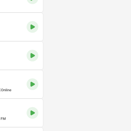
K
Online
 FM