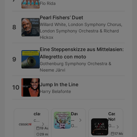
Flo Rida
Pearl Fishers’ Duet
Willard White, London Symphony Chorus,
8
London Symphony Orchestra & Richard
Hickox
Eine Steppenskizze aus Mittelasien:
Allegretto con moto
9
Gothenburg Symphony Orchestra &
Neeme Järvi
Jump In the Line
10
Harry Belafonte
classicnl
David
Case
Walliams'
Notes
classicnl - Επεισόδιο 17
Marvellous
Global
Global - Επεισόδιο 7
19 Aug 2021
Musical
17 May 2018
29 min
Podcast