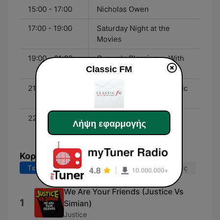
15:00 - 17:00
Nicholas Owen
17:00 - 19:00
Saturday Night at the
Movies
19:00 - 21:00
Cowan's Classicsc - With
Classic FM
Rob Cowan
21:00 - 22:00
David Mellor's Light Music
Masters
22:00 - 01:00
Smooth Classics - With
Λήψη εφαρμογής
Myleene Klass
Κορυφαία τραγούδια
Τελευταίες 7 ημέρες
Τελευταίες 30 ημέρες
We Are Your Friends (Justice Vs
1
Simian)
Justice