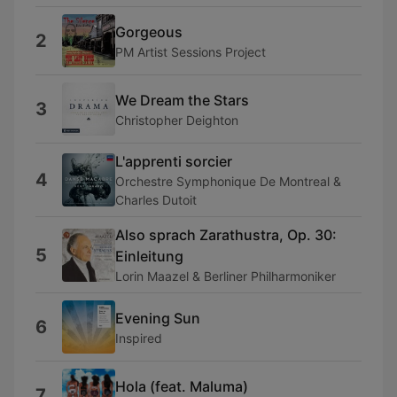
Gorgeous
2
PM Artist Sessions Project
We Dream the Stars
3
Christopher Deighton
L'apprenti sorcier
4
Orchestre Symphonique De Montreal &
Charles Dutoit
Also sprach Zarathustra, Op. 30:
5
Einleitung
Lorin Maazel & Berliner Philharmoniker
Evening Sun
6
Inspired
Hola (feat. Maluma)
7