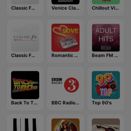
Classic FM Calm
Venice Classic Radio | VCR Auditorium
Chillout Vibes
Classic FM Movies
Romantic Vibes
Beam FM - Adult Hits
Back To The 80's Radio
BBC Radio 3
Top 90's