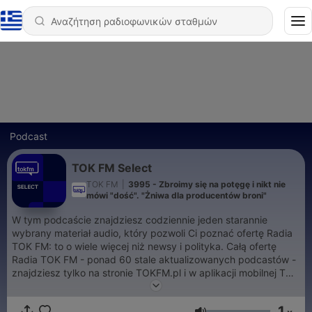
Podcast
TOK FM Select
TOK FM
|
3995 - Zbroimy się na potęgę i nikt nie
mówi "dość". "Żniwa dla producentów broni"
W tym podcaście znajdziesz codziennie jeden starannie
wybrany materiał audio, który pozwoli Ci poznać ofertę Radia
TOK FM: to o wiele więcej niż newsy i polityka. Całą ofertę
Radia TOK FM - ponad 60 stale aktualizowanych podcastów -
znajdziesz tylko na stronie TOKFM.pl i w aplikacji mobilnej TOK
FM. Radio TOK FM to kilkanaście godzin najwyższej jakości
programu każdego dnia.
1