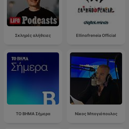
Σκληρές αλήθειες
Ellinofreneia Official
ΤΟ ΒΗΜΑ Σήμερα
Νίκος Μπογιόπουλος