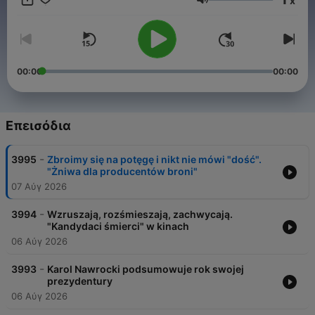
x
Ένταση
00:00
00:00
Επεισόδια
-
3995
Zbroimy się na potęgę i nikt nie mówi "dość".
"Żniwa dla producentów broni"
07 Αύγ 2026
-
3994
Wzruszają, rozśmieszają, zachwycają.
"Kandydaci śmierci" w kinach
06 Αύγ 2026
-
3993
Karol Nawrocki podsumowuje rok swojej
prezydentury
06 Αύγ 2026