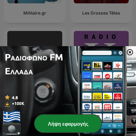
Militaire.gr
Les Grosses Têtes
Ράδιο 98.4
Ράδιο «Κ» | Kathimerini
Λήψη εφαρμογής