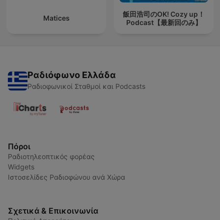
飯田浩司のOK! Cozy up！
Matices
Podcast【最新回のみ】
Ραδιόφωνο Ελλάδα
Ραδιοφωνικοί Σταθμοί και Podcasts
Πόροι
Ραδιοτηλεοπτικός φορέας
Widgets
Ιστοσελίδες Ραδιοφώνου ανά Χώρα
Σχετικά & Επικοινωνία