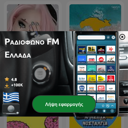
Σάμος: Η Ελλάδα σε ένα
ΜÏssღ🌸尐莔ㅹ{📻}
νησί
Λήψη εφαρμογής