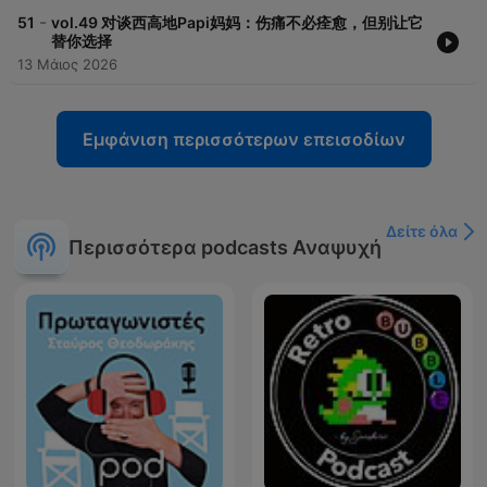
-
51
vol.49 对谈西高地Papi妈妈：伤痛不必痊愈，但别让它
替你选择
13 Μάιος 2026
Εμφάνιση περισσότερων επεισοδίων
Δείτε όλα
Περισσότερα podcasts Αναψυχή