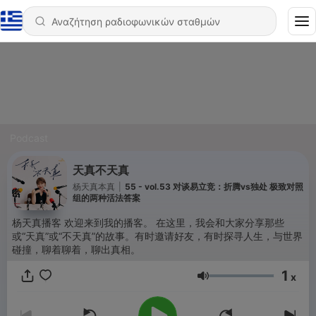
Podcast
天真不天真
杨天真本真
|
55 - vol.53 对谈易立竞：折腾vs独处 极致对照
组的两种活法答案
杨天真播客 欢迎来到我的播客。 在这里，我会和大家分享那些
或“天真”或“不天真”的故事。有时邀请好友，有时探寻人生，与世界
碰撞，聊着聊着，聊出真相。
1
x
Ένταση