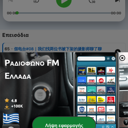
00:00
00:00
Επεισόδια
-
65
假电台#08｜我们找两位书被下架的摄影师聊了聊
16 Δεκ 2020
-
64
假电台#0｜假杂志为什么要做电台？
17 Μάιος 2020
-
63
假电台#01｜儿童节mixtape
01 Ιούν 2020
-
62
假电台#03｜由都市旋转餐厅引发的一些联想
18 Ιούλ 2020
-
61
假电台#04｜mixtape 柬埔寨——失落的摇滚乐
Λήψη εφαρμογής