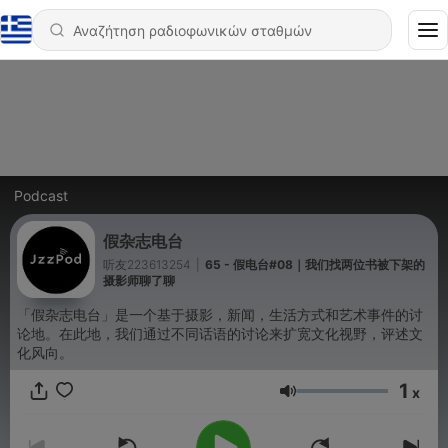
Podcast
假杂志电台
听友223613254
|
65 - 假电台#08｜我们找两位书被下架的
摄影师聊了聊
「假杂志电台」是一个基于摄影，新闻，生活方式和艺术事件的讨
论地。在此地，我们通过不同话语的讨论来扩宽文化视野，评述文
化风向。
1
x
Ένταση