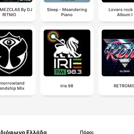
 MEZCLAS By DJ
Sleep - Meandering
Lovers rock
RITMO
Piano
Album I
morrowland
Irie 98
RETROMI
iendship Mix
διόφωνο Ελλάδα
Πόροι