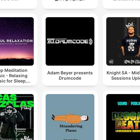
ep Meditation
Adam Beyer presents
Knight SA - Mi
ic - Relaxing
Drumcode
Sessions Up
ic for Sleep,
editation &
Relaxation