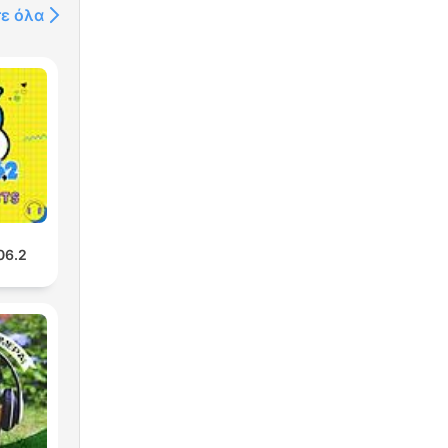
τε όλα
06.2