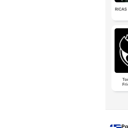
RICAS
To
Fr
Ρα