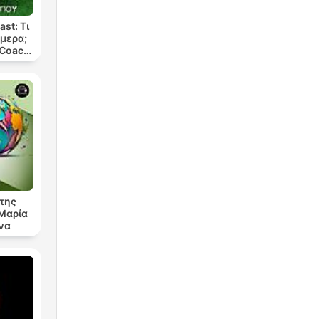
st: Τι
μερα;
 Coach
ππου
 της
 Μαρία
να