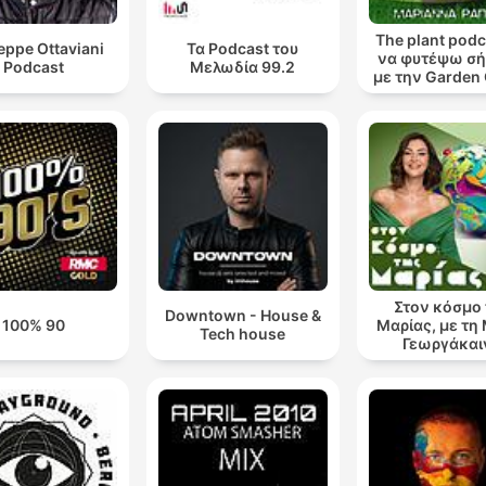
The plant podca
eppe Ottaviani
Τα Podcast του
να φυτέψω σή
Podcast
Μελωδία 99.2
με την Garden
Μαριάννα Ρά
Στον κόσμο
Downtown - House &
100% 90
Μαρίας, με τη
Tech house
Γεωργάκαι