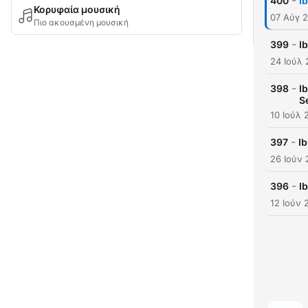
-
400
I
Κορυφαία μουσική
07 Αύγ 
Πιο ακουσμένη μουσική
-
399
I
24 Ιούλ
-
398
I
S
10 Ιούλ 
-
397
I
26 Ιούν
-
396
I
12 Ιούν 