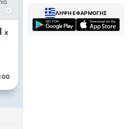
his
ΛΉΨΗ ΕΦΑΡΜΟΓΉΣ
1
x
:00