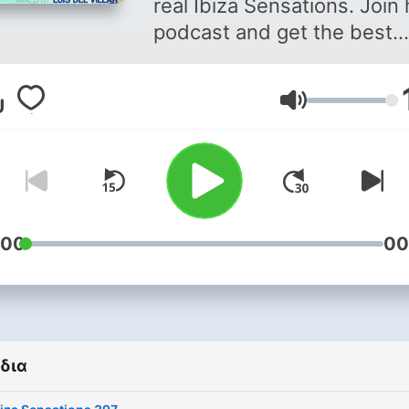
real Ibiza Sensations. Join 
podcast and get the best
deep, soulful and balearic
music.
Ένταση
:00
00
δια