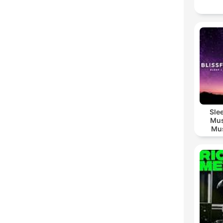
Sle
Mus
Mus
M