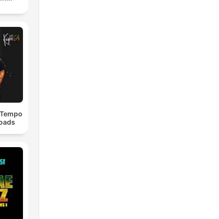
dTempo
loads