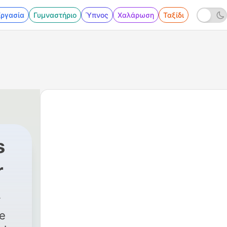
Εργασία
Γυμναστήριο
Ύπνος
Χαλάρωση
Ταξίδι
s
r
he