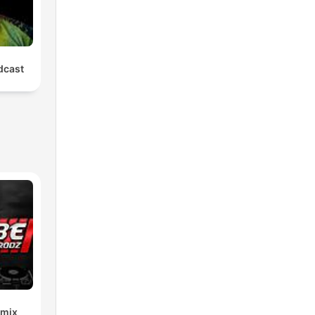
cast
emix