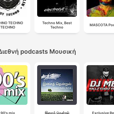
HNO TECHNO
Techno Mix, Best
MASCOTA Pod
TECHNO
Techno
Διεθνή podcasts Μουσική
90's mix
இசைத் தென்றல்
Exclusive R