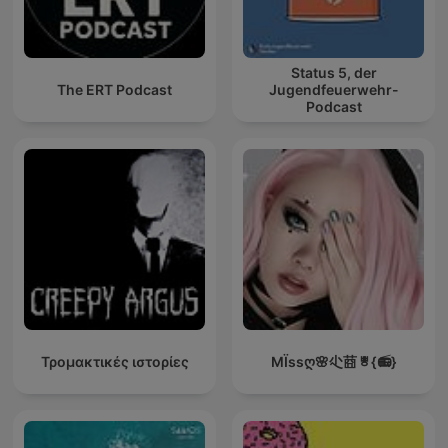
Status 5, der
The ERT Podcast
Jugendfeuerwehr-
Podcast
Τρομακτικές ιστορίες
ΜÏssღ🌸尐莔ㅹ{📻}