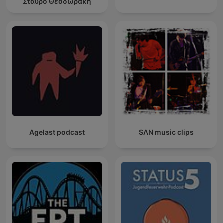
Σταύρο Θεοδωράκη
Agelast podcast
SΛN music clips