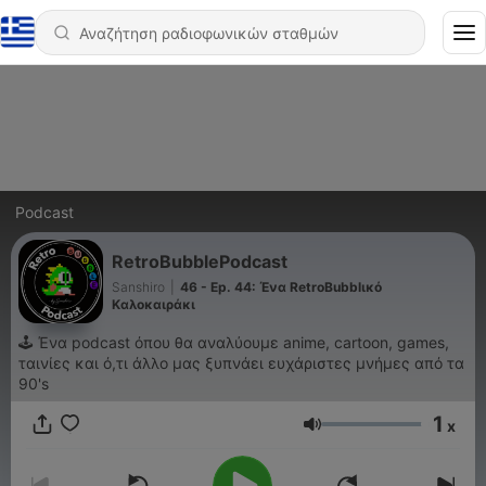
Podcast
RetroBubblePodcast
Sanshiro
|
46 - Ep. 44: Ένα RetroBubblικό
Καλοκαιράκι
🕹️ Ένα podcast όπου θα αναλύουμε anime, cartoon, games,
ταινίες και ό,τι άλλο μας ξυπνάει ευχάριστες μνήμες από τα
90's
1
x
Ένταση