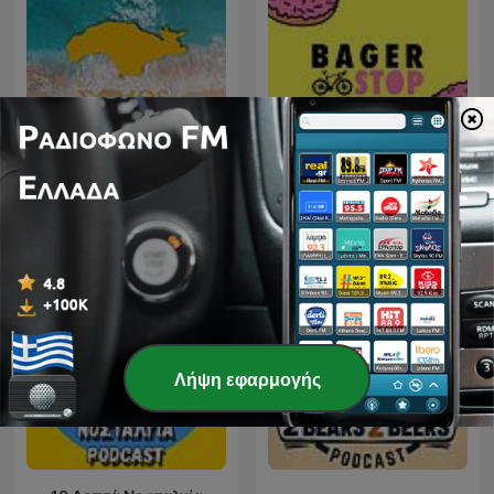
Σάμος: Η Ελλάδα σε ένα
Bagerstop
νησί
Λήψη εφαρμογής