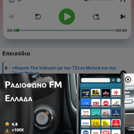
x
shopping. Φεμινισμός και οινοποσία λοιπόν, άλλο που δεν
Ένταση
θέλανε! Οι 2 αγαπημένες φίλες έρχονται να μας… λύσουν τα
προβλήματα μέσα από τα vidcasts της ΑΤΗΕΝS VOICE.
00:00
00:00
Επεισόδια
-
8
«Θέραπι The Vidcast» με την Τζένη Μελιτά και την
Ξένια Ντάνια
24 Ιούλ 2024
-
7
«Θέραπι The Vidcast» με την Τζένη Μελιτά και την
Ξένια Ντάνια
27 Μάρ 2024
-
6
«Θέραπι The Vidcast» με την Τζένη Μελιτά και την
Ξένια Ντάνια
20 Μάρ 2024