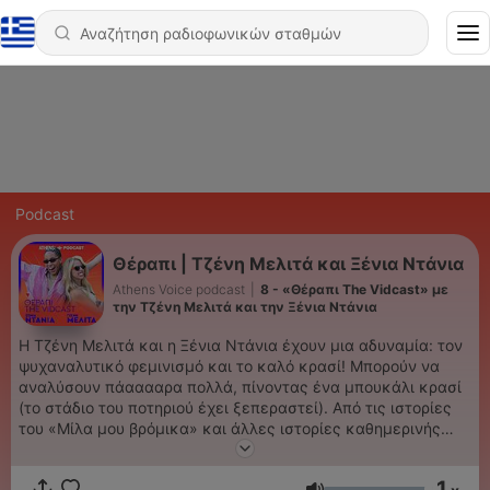
Podcast
Θέραπι | Τζένη Μελιτά και Ξένια Ντάνια
Athens Voice podcast
|
8 - «Θέραπι The Vidcast» με
την Τζένη Μελιτά και την Ξένια Ντάνια
H Τζένη Μελιτά και η Ξένια Ντάνια έχουν μια αδυναμία: τον
ψυχαναλυτικό φεμινισμό και το καλό κρασί! Μπορούν να
αναλύσουν πάααααρα πολλά, πίνοντας ένα μπουκάλι κρασί
(το στάδιο του ποτηριού έχει ξεπεραστεί). Από τις ιστορίες
του «Μίλα μου βρόμικα» και άλλες ιστορίες καθημερινής
τρέλας, ερωτικής απογοήτευσης, συστημικού σεξισμού
μέχρι το δράμα της σύγχρονης θηλυκότητας εν ώρα
1