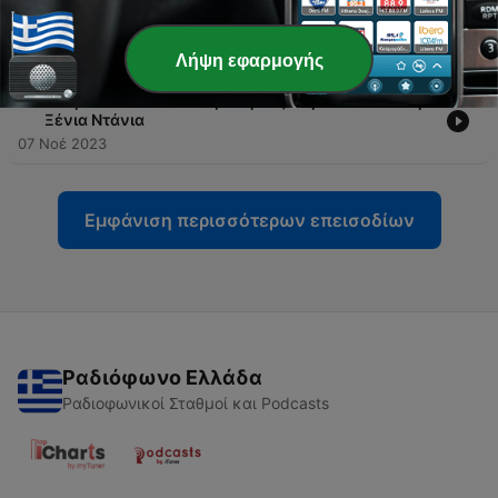
-
5
«Θέραπι The Vidcast» με την Τζένη Μελιτά και την
Ξένια Ντάνια
08 Μάρ 2024
Λήψη εφαρμογής
-
4
«Θέραπι The Vidcast» με την Τζένη Μελιτά και την
Ξένια Ντάνια
07 Νοέ 2023
Εμφάνιση περισσότερων επεισοδίων
Ραδιόφωνο Ελλάδα
Ραδιοφωνικοί Σταθμοί και Podcasts