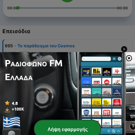
00:00
00:00
Επεισόδια
-
695
Το παράδειγμα του Cosmos
04 Αύγ 2026
-
694
Χρονομηχανή 56 : Η σχέση μας με τον καφέ
02 Αύγ 2026
-
693
Στις διακοπές... 🏖️
01 Αύγ 2026
-
692
Ουφάδικο. Part. 2
29 Ιούλ 2026
-
691
Οδύσσεια
Λήψη εφαρμογής
22 Ιούλ 2026