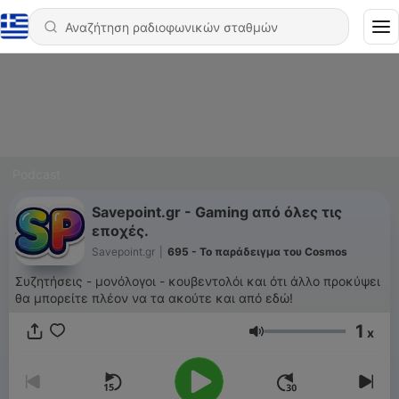
Podcast
Savepoint.gr - Gaming από όλες τις
εποχές.
Savepoint.gr
|
695 - Το παράδειγμα του Cosmos
Συζητήσεις - μονόλογοι - κουβεντολόι και ότι άλλο προκύψει
θα μπορείτε πλέον να τα ακούτε και από εδώ!
1
x
Ένταση