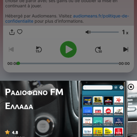
choisir de partir avec ses gains ou de doubler la mise en
continuant à jouer.
Hébergé par Audiomeans. Visitez
audiomeans.fr/politique-de-
confidentialite
pour plus d'informations.
1
x
Ένταση
00:00
00:00
Επεισόδια
-
214
Quitte ou double du 26 juin 2026
26 Ιούν 2026
-
213
Quitte ou double du 25 juin 2026
25 Ιούν 2026