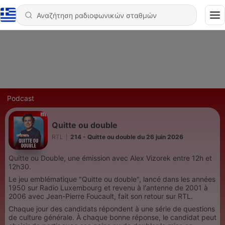
Podcast
Quitte ou double
RTL
|
214 - Quitte ou double du 26 juin 2026
Quitte ou Double, une émission avec Alex Vizorek entre 12h et
12h30.
Le jeu emblématique "Quitte ou double", lancé dans les années
1950 sur Radio Luxembourg et revenu à l'antenne de 2001 à
2006 avec Jean-Pierre Foucault, fait son retour sur RTL.
Chaque jour des candidats répondent à une série de questions
de culture générale. À chaque bonne réponse, le candidat peut