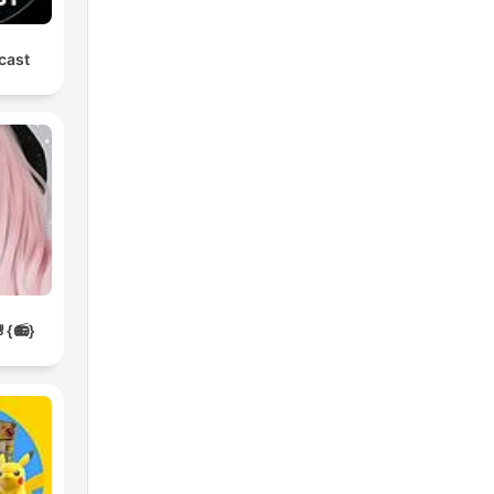
cast
{📻}