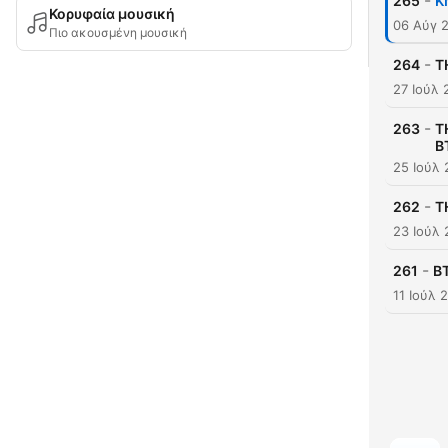
-
265
K
Κορυφαία μουσική
06 Αύγ 
Πιο ακουσμένη μουσική
-
264
T
27 Ιούλ 
-
263
T
B
25 Ιούλ
-
262
T
23 Ιούλ
-
261
B
11 Ιούλ 