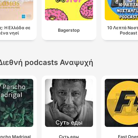
ς: Η Ελλάδα σε
10 Λεπτά Νοστ
Bagerstop
ένα νησί
Podcast
Διεθνή podcasts Αναψυχή
ncho Madrigal
Суть еды
Fast One