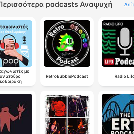
Περισσότερα podcasts Αναψυχή
Δεί
αγωνιστές με
ον Σταύρο
RetroBubblePodcast
Radio Lif
εοδωράκη