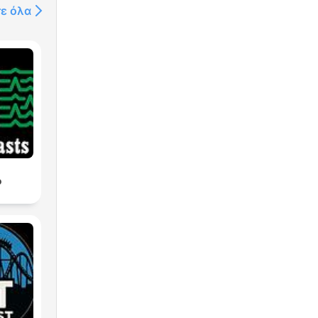
τε όλα
o