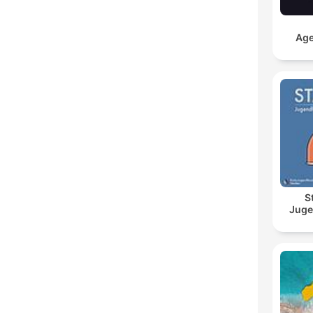
Age
S
Juge