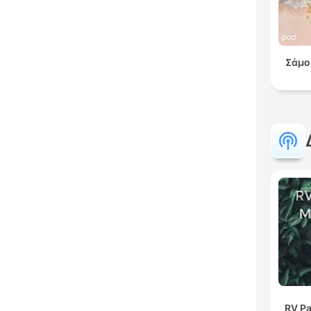
Σάμο
RV Pa