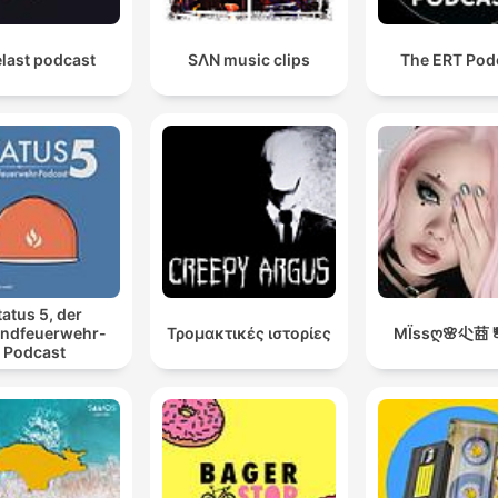
last podcast
SΛN music clips
The ERT Pod
tatus 5, der
ndfeuerwehr-
Τρομακτικές ιστορίες
ΜÏssღ🌸尐莔ㅹ
Podcast