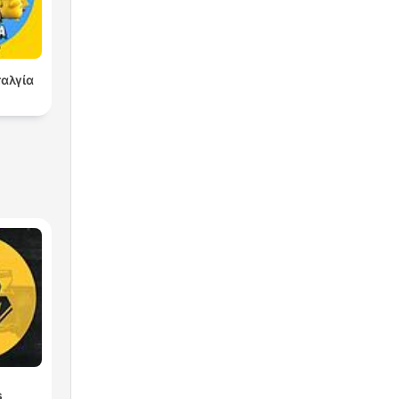
αλγία
s