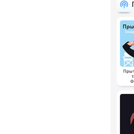
Πρωτ
τ
Θ