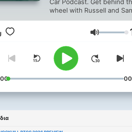
Car Podcast. Get behind t
wheel with Russell and Sa
Follow all of the BTCC acti
reviews, views and news
Ένταση
Youtube -
https://www.youtube.co
Facebook -
https://www.facebook.com
view_public_for=8407448
Instagram -
:00
00
https://www.instagram.co
hl=en Twitter -
https://twitter.com/Tourin
δια