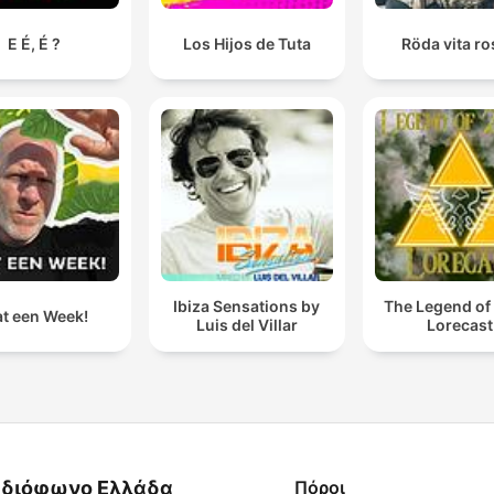
E É, É ?
Los Hijos de Tuta
Röda vita r
Ibiza Sensations by
The Legend of
t een Week!
Luis del Villar
Lorecast
διόφωνο Ελλάδα
Πόροι