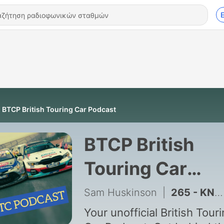
BTCP British Touring Car Podcast
BTCP British
Touring Car
Podcast
Sam Huskinson
|
265 - KNOCKHILL BTCC 2026 PREVIEW
Your unofficial British Tour