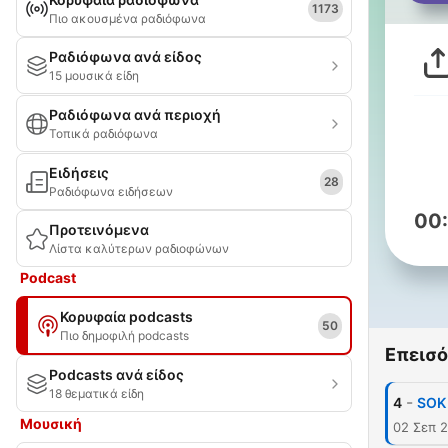
1173
Πιο ακουσμένα ραδιόφωνα
Ραδιόφωνα ανά είδος
15 μουσικά είδη
Ραδιόφωνα ανά περιοχή
Τοπικά ραδιόφωνα
Ειδήσεις
28
Ραδιόφωνα ειδήσεων
00
Προτεινόμενα
Λίστα καλύτερων ραδιοφώνων
Podcast
Κορυφαία podcasts
50
Πιο δημοφιλή podcasts
Επεισό
Podcasts ανά είδος
18 θεματικά είδη
-
4
SOK
Μουσική
02 Σεπ 