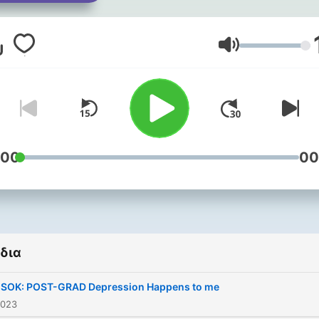
somewhat entertain you a
prolly bring some សេចក្ដីសុខ
(SECHKDEY SOK aka happ
Ένταση
ear XD). Enjoy!
:00
00
δια
 SOK: POST-GRAD Depression Happens to me
2023