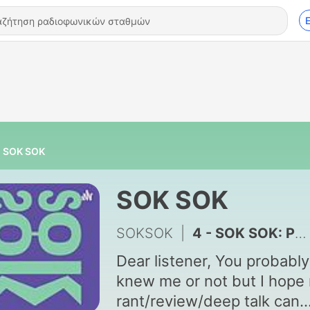
SOK SOK
SOK SOK
SOKSOK
|
4 - SOK SOK: POST-GRAD Depression Happens to me
Dear listener, You probably
knew me or not but I hope
rant/review/deep talk can