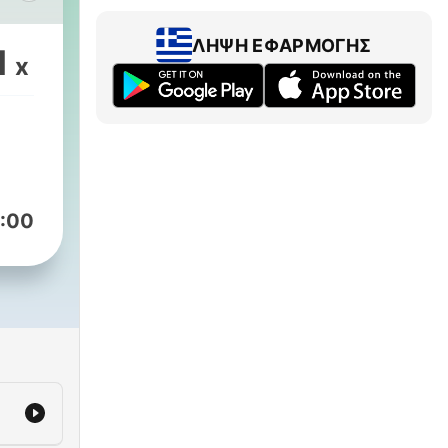
nd
ΛΉΨΗ ΕΦΑΡΜΟΓΉΣ
1
x
y
:00