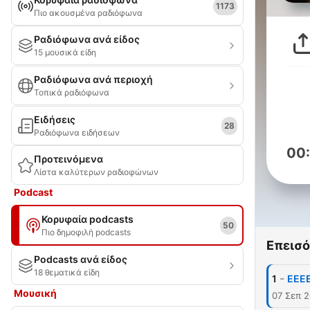
1173
Πιο ακουσμένα ραδιόφωνα
Ραδιόφωνα ανά είδος
15 μουσικά είδη
Ραδιόφωνα ανά περιοχή
Τοπικά ραδιόφωνα
Ειδήσεις
28
Ραδιόφωνα ειδήσεων
00
Προτεινόμενα
Λίστα καλύτερων ραδιοφώνων
Podcast
Κορυφαία podcasts
50
Πιο δημοφιλή podcasts
Επεισό
Podcasts ανά είδος
18 θεματικά είδη
-
1
EEEE
Μουσική
07 Σεπ 