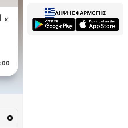
ΛΉΨΗ ΕΦΑΡΜΟΓΉΣ
1
x
:00