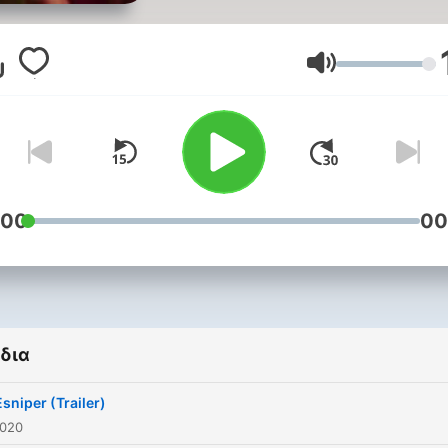
Ένταση
:00
00
δια
sniper (Trailer)
2020