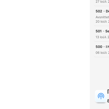
27 Ιούλ 
-
502
D
20 Ιούλ
-
501
Se
13 Ιούλ 
-
500
I
06 Ιούλ
Κυρι