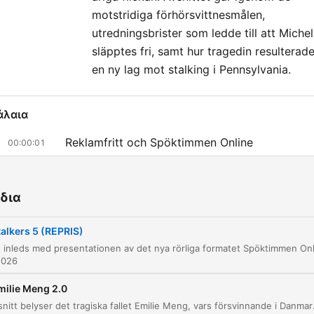
motstridiga förhörsvittnesmålen,
utredningsbrister som ledde till att Michel
släpptes fri, samt hur tragedin resulterade
en ny lag mot stalking i Pennsylvania.
άλαια
Reklamfritt och Spöktimmen Online
00:00:01
Fallet Colette Dwyer
00:04:06
δια
Förföljelsen intensifieras
00:13:18
Mordmorden och Colettes misstankar
talkers 5 (REPRIS)
00:24:49
Derek Todd Lee och avslöjandet av en
2026
00:29:41
seriemördare
milie Meng 2.0
Fallet Laurie Shaw
00:35:41
Detta avsnitt belyser det tragiska fallet Emilie Meng, vars försvinnande i Danmark 2016 präglades av omf