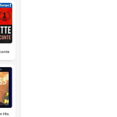
k
d
en
conte
k
en
In His