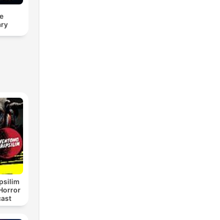
e
ry
psilim
Horror
cast