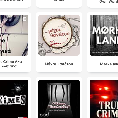
Own Wor
stalking i Pennsylvania. Men efter Laurys död så
kämpade hennes mamma för att få igenom en sån oc
den gick igenom.
01:01:18 · Detta belyser det positiva arvet och den lagändring
som skedde till följd av tragedin.
ue Crime Αλα
Μέχρι Θανάτου
Mørkelan
Ελληνικά