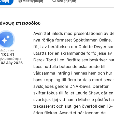
νοψη
Μεταγραφή
Αναζήτηση
ύνοψη επεισοδίου
Avsnittet inleds med presentationen av d
nya rörliga formatet Spöktimmen Online,
följt av berättelsen om Colette Dwyer so
Διάρκεια
utsätts för en skrämmande förföljelse av
1:02:41
Δημοσιεύτηκε
Derek Todd Lee. Berättelsen beskriver hu
03 Αύγ 2026
Lees hotfulla beteende eskalerade till
våldsamma intrång i hennes hem och hur
hans koppling till flera brutala mord sena
avslöjades genom DNA-bevis. Därefter
skiftar fokus till fallet Laurie Shaw, där en
svartsjuk tjej vid namn Michelle påstås ha
trakasserat och slutligen överföll den 16-
åriga flickan. Avsnittet går igenom de