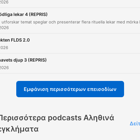
2026
Mordet och de misstänkta
00:44:12
ödliga lekar 4 (REPRIS)
De olika versionerna: Lawrence, Michelle och
00:46:38
Tabitha
 2026
Bevisning och utredningsbrister
00:50:01
kten FLDS 2.0
2026
Teorier, domar och rättslig osäkerhet
00:53:34
 havets djup 3 (REPRIS)
Κάντε κλικ σε ένα κεφάλαιο για να μεταβείτε απευθείας σε εκείνη τη στιγμή
 2026
ότερα σημεία
Ja, jag skulle kunna våldta eller döda dig. Ingen skull
Εμφάνιση περισσότερων επεισοδίων
veta det.
00:10:23 · Mannen Derek uttrycker ett direkt och skrämmand
hot mot Colette under deras möte.
Περισσότερα podcasts Αληθινά
Δεί
εγκλήματα
Och när Alan vaknar så kutar Derek därifrån och Alan
springer efter med en pistol och skjuter liksom