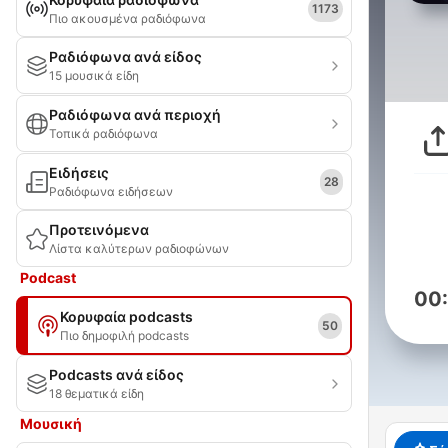
1173
Πιο ακουσμένα ραδιόφωνα
Ραδιόφωνα ανά είδος
15 μουσικά είδη
Ραδιόφωνα ανά περιοχή
Τοπικά ραδιόφωνα
Ειδήσεις
28
Ραδιόφωνα ειδήσεων
Προτεινόμενα
Λίστα καλύτερων ραδιοφώνων
Podcast
00
Κορυφαία podcasts
50
Πιο δημοφιλή podcasts
Podcasts ανά είδος
18 θεματικά είδη
Μουσική