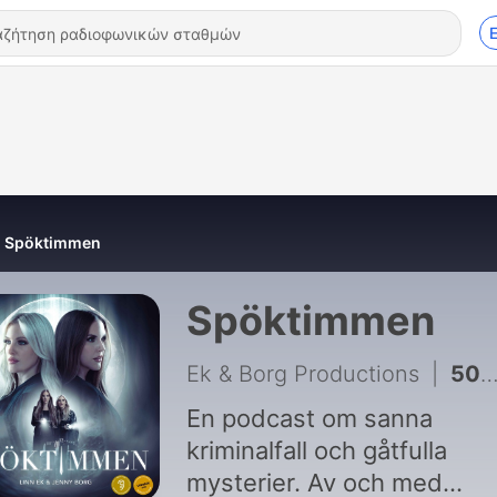
Spöktimmen
Spöktimmen
Ek & Borg Productions
|
504 - Stalkers 5 (REPRIS)
En podcast om sanna
kriminalfall och gåtfulla
mysterier. Av och med