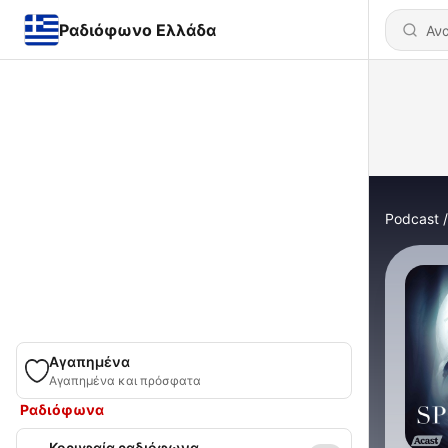
Ραδιόφωνο Ελλάδα
Podcast
Αγαπημένα
Αγαπημένα και πρόσφατα
Ραδιόφωνα
Κορυφαία ραδιόφωνα