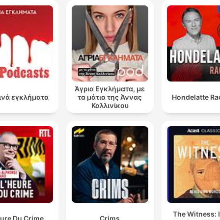
varningsskott ut i natten.
00:22:55 · Beskriver det extremt farliga ögonblicket när Dere
lyckas ta sig in i Colettes hem och konfronteras av Alan.
Och det visar sig att hans DNA matchar inte bara me
det här överfallet på kvinnan som överlevde utan äv
med de här två morden.
Άγρια Εγκλήματα, με
ινά εγκλήματα
τα μάτια της Άννας
Hondelatte Ra
00:31:49 · Berättaren förklarar hur DNA-bevis kopplade Dere
Καλλινίκου
Todd Lee till flera olika brott.
Bland annat så hittar hans advokater över 200 fel i d
här utredningen.
00:55:16 · Detta belyser de omfattande bristerna som
upptäcktes i polisens arbete med fallet.
en liten bra sak i alla fall som har hänt efter det här
The Witness: 
fallet är att innan det här så fanns det inga lagar mot
eure Du Crime
Crims