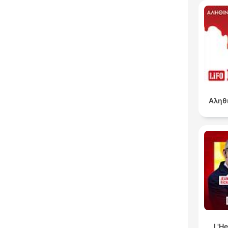
Αληθ
L'H