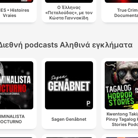
Ο Έλληνας
ES • Histoires
True Crim
«Πεταλούδας», με τον
Vraies
Documenta
Κώστα Γιαννακίδη
Διεθνή podcasts Αληθινά εγκλήματα
Kwentong Taki
IMINALISTA
Sagen Genåbnet
Pinoy Tagalog 
NOCTURNO
Stories Pod