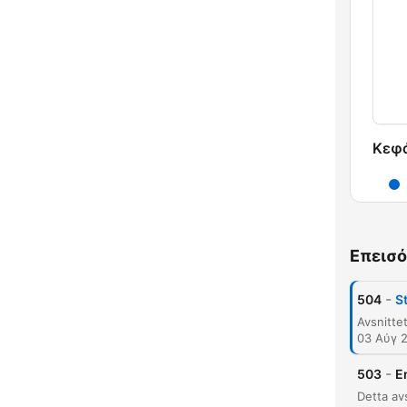
Κεφ
Επεισό
-
504
S
03 Αύγ 
-
503
E