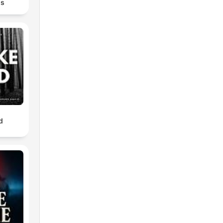
ds
h
d