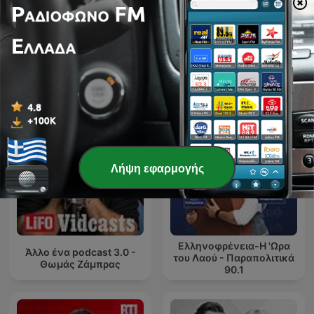
Ό,τι να 'ναι με τον Μάνο
Ellinofreneia Official
Βουλαρίνο
Λήψη εφαρμογής
Ελληνοφρένεια-Η 'Ωρα
Άλλο ένα podcast 3.0 -
του Λαού - Παραπολιτικά
Θωμάς Ζάμπρας
90.1