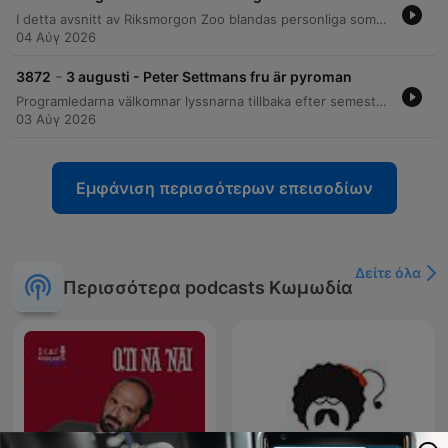
I detta avsnitt av Riksmorgon Zoo blandas personliga sommaranekdoter med allt från vardagskaos och bostadsrättskonflikter till diskussioner om åldersskillnader i relationer. Programledarna delar med sig av sina bästa (och sämsta) minnen från sommaren, inklusive Lailas renoveringsmisslyckanden och traumatiska upplevelser med utedass. Programmet innehåller även spännande tävlingar som Ordjakten och Sverige mot morgonso, samt diskussioner kring aktuella nyheter, dokumentärtips och lyssnarfrågor i Familjerådet.
04 Αύγ 2026
-
3872
3 augusti - Peter Settmans fru är pyroman
Programledarna välkomnar lyssnarna tillbaka efter semestern till Morgonsso-podden. Avsnittet bjuder på allt från rykten om Dua Lipas besök på Södermalm och personliga sommarminnen, till praktiska tips för vattenskadade mobiler och diskussioner kring aktuella nyhetsrubriker. I studion återvänder även Peter Zettman och den nya kollegan Erik Myrlund. Programmet innehåller tävlingsmoment som Instagram-gissning och en lek mellan Sverige och morgonså, samt avrundas med humoristiska lokala nyheter.
03 Αύγ 2026
Εμφάνιση περισσότερων επεισοδίων
Δείτε όλα
Περισσότερα podcasts Κωμωδία