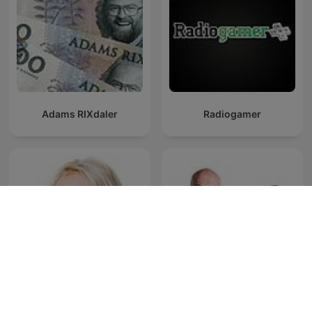
Adams RIXdaler
Radiogamer
Eva Rusz
Aschberg