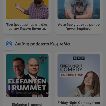
Ένα (podcast) με απ' όλα,
Αυτά δεν γίνονται, με τον
με τον Γιώργο Βαγιάτα.
Γιάννη Κορδώνη
Διεθνή podcasts Κωμωδία
Friday Night Comedy from
Elefanten i rummet