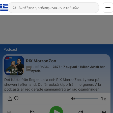
Podcast
RIX MorronZoo
I LIKE RADIO
|
3877 - 7 augusti - Håkan Juholt har
hybris
Det bästa från Roger, Laila och RIX MorronZoo. Lyssna på
showen i efterhand. Du får också klipp från morgonen. Alla
podcasts är redigerade sammandrag av radiosändningen.
1
x
Ένταση