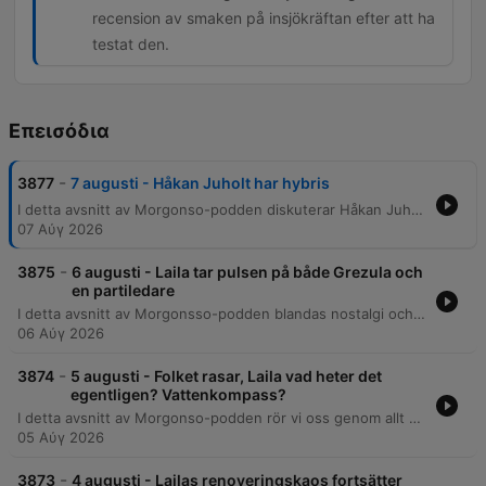
recension av smaken på insjökräftan efter att ha
testat den.
Επεισόδια
-
3877
7 augusti - Håkan Juholt har hybris
I detta avsnitt av Morgonso-podden diskuterar Håkan Juholt och programledarna allt från musikval och kändisnyheter till personliga anekdoter. Programmet tar med lyssnarna genom nyheter om Bruno Mars kontroversiella biljetter, en hyllning till soul-legenden Martha Reeves samt Håkan Juholts minnen från Island och Sydafrika. Samtalet rör sig vidare till lättsamma ämnen som betydelsen av ordet 'isch', matrabatter i mataffärer och kräftskivans etikett. Avsnittet innehåller även ett smaktest av insjökräftor, musiknyheter kring Timbaland och en tävling med gästen My från Vännersberg.
07 Αύγ 2026
-
3875
6 augusti - Laila tar pulsen på både Grezula och
en partiledare
I detta avsnitt av Morgonsso-podden blandas nostalgi och nyheter med personliga reflektioner. Programledarna diskuterar allt från kräftskivans framtid och kändisars närvaro i Stockholm till vardagliga utmaningar som frisörångest och misslyckad fönsterputsning. Samtalet rör sig vidare genom ämnen som sociala mediers hårda ton mot politiker, en intervju med artisten Gresola, samt en bilfärd med Miljöpartiets Daniel Heldén. Avsnittet avslutas med lyssnarinslag i Familjerådet om relationer mellan föräldrar och barn samt en spännande tävling.
06 Αύγ 2026
-
3874
5 augusti - Folket rasar, Laila vad heter det
egentligen? Vattenkompass?
I detta avsnitt av Morgonso-podden rör vi oss genom allt från festivalnyheter och populärkultur till personliga reflektioner. Vi diskuterar kommande evenemang som Riks-FM-festivalen, pratar om tv-serien Ted Lasso och minns den nyligen bortgångna Linda Hammar. Programledarna delar även med sig av vardagliga funderingar kring allt från tandhygienistbesök och brittiska kexvanor till nya boendetrender för äldre. Vi avslutar med interaktiva tävlingar, ordjakter och lyssnarinslag om drömmar om framtiden.
05 Αύγ 2026
-
3873
4 augusti - Lailas renoveringskaos fortsätter