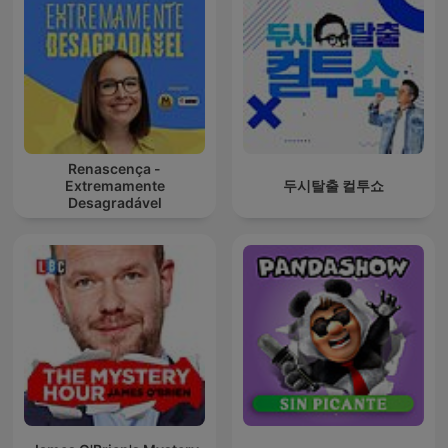
Renascença -
Extremamente
두시탈출 컬투쇼
Desagradável