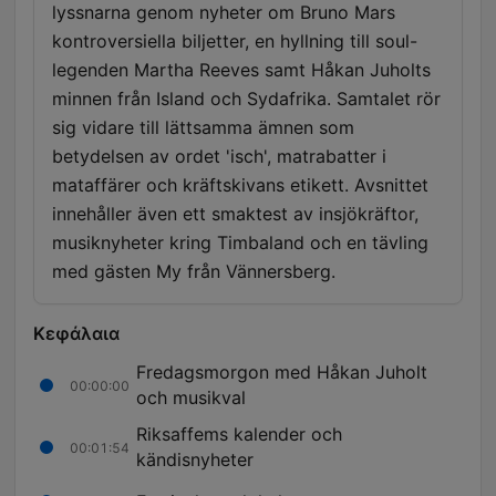
lyssnarna genom nyheter om Bruno Mars
kontroversiella biljetter, en hyllning till soul-
legenden Martha Reeves samt Håkan Juholts
minnen från Island och Sydafrika. Samtalet rör
sig vidare till lättsamma ämnen som
betydelsen av ordet 'isch', matrabatter i
mataffärer och kräftskivans etikett. Avsnittet
innehåller även ett smaktest av insjökräftor,
musiknyheter kring Timbaland och en tävling
med gästen My från Vännersberg.
Κεφάλαια
Fredagsmorgon med Håkan Juholt
00:00:00
och musikval
Riksaffems kalender och
00:01:54
kändisnyheter