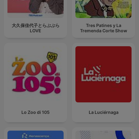
大久保佳代子とらぶぶら
Tres Patines y La
LOVE
Tremenda Corte Show
Lo Zoo di 105
La Luciérnaga