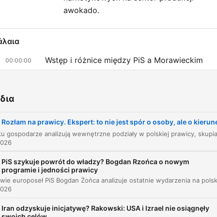
awokado.
άλαια
Wstęp i różnice między PiS a Morawieckim
00:00:00
Analiza sytuacji politycznej i przyszłości praw
00:09:57
δια
Kompetencje polityków i polaryzacja mediów
00:17:21
Sytuacja międzynarodowa: USA, Iran i Trump
Rozłam na prawicy. Ekspert: to nie jest spór o osoby, ale o kierun
00:31:34
Refleksje muzyczne i biblijne
00:35:58
2026
Geopolityka Bliskiego Wschodu i rola USA
PiS szykuje powrót do władzy? Bogdan Rzońca o nowym
00:38:00
programie i jedności prawicy
Kryzys migracyjny w Europie i bezpieczeństw
00:41:28
2026
Bałtów
Iran odzyskuje inicjatywę? Rakowski: USA i Izrael nie osiągnęły
Zjawisko El Niño w Ameryce Łacińskiej
00:53:08
swoich celów