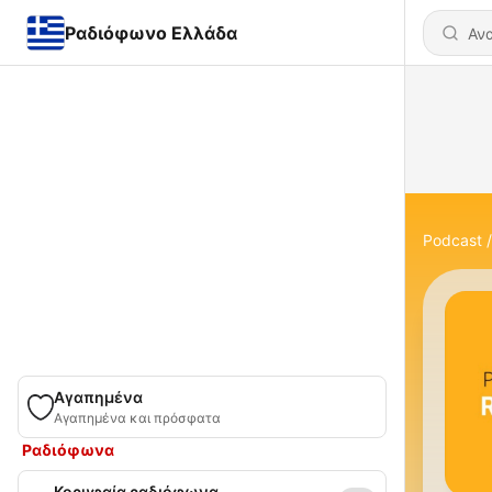
Ραδιόφωνο Ελλάδα
Podcast
Αγαπημένα
Αγαπημένα και πρόσφατα
Ραδιόφωνα
Κορυφαία ραδιόφωνα