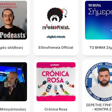
Ameryka przestała być z tego, czego słynęła i co był
warunkiem hegemonii światowej, między innymi był
dolar, było panowanie nuklearne, ale też było
bezpieczeństwo handlu morskiego.
00:38:29 · Mówca analizuje osłabienie pozycji USA na arenie
międzynarodowej w kontekście zagrożeń dla szlaków
handlowych.
ρές αλήθειες
Ellinofreneia Official
ΤΟ ΒΗΜΑ Σή
produkcja awokado jest świetnym źródłem dochodu 
grup przestępczych, głównie dla karteli narkotykow
meksykańskich.
01:01:21 · Prelegent wyjaśnia mechanizm finansowania grup
przestępczych poprzez opłaty pobierane od każdego kilogr
eksportowanego owocu.
w latach 1994-2022 powierzchnia upraw w Meksyku
ΣΕΡΕΤΗΣ ΓΡΗΓ
wzrosła o 173%, natomiast wartość produkcji tego
 Μπογιόπουλος
Crónica Rosa
- ΚΟΝΤΡΑ 