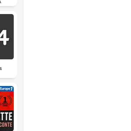
Α
go
4