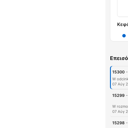
Κεφ
Επεισό
-
15300
07 Αύγ 
-
15299
07 Αύγ 
-
15298