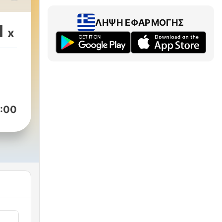
,
ΛΉΨΗ ΕΦΑΡΜΟΓΉΣ
1
x
aj
 z
y
:00
ia
raj!
 są