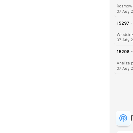
07 Αύγ 
-
15297
Κυρι
07 Αύγ 
-
15296
07 Αύγ 