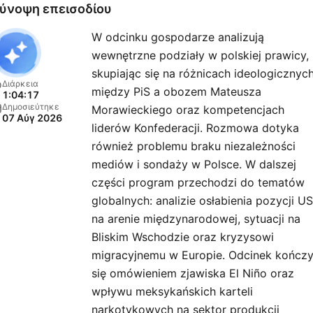
dziennikarzy.
ύνοψη επεισοδίου
W odcinku gospodarze analizują
wewnętrzne podziały w polskiej prawicy,
skupiając się na różnicach ideologicznyc
Διάρκεια
między PiS a obozem Mateusza
1:04:17
Δημοσιεύτηκε
Morawieckiego oraz kompetencjach
07 Αύγ 2026
liderów Konfederacji. Rozmowa dotyka
również problemu braku niezależności
mediów i sondaży w Polsce. W dalszej
części program przechodzi do tematów
globalnych: analizie osłabienia pozycji U
na arenie międzynarodowej, sytuacji na
Bliskim Wschodzie oraz kryzysowi
migracyjnemu w Europie. Odcinek kończ
się omówieniem zjawiska El Niño oraz
wpływu meksykańskich karteli
narkotykowych na sektor produkcji