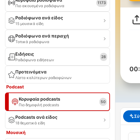
1173
Πιο ακουσμένα ραδιόφωνα
Ραδιόφωνα ανά είδος
15 μουσικά είδη
Ραδιόφωνα ανά περιοχή
Τοπικά ραδιόφωνα
Ειδήσεις
28
Ραδιόφωνα ειδήσεων
00
Προτεινόμενα
Λίστα καλύτερων ραδιοφώνων
Podcast
Κορυφαία podcasts
50
Πιο δημοφιλή podcasts
Σύ
Podcasts ανά είδος
18 θεματικά είδη
Μουσική