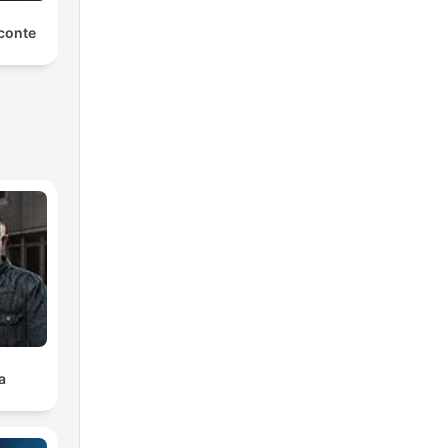
conte
a