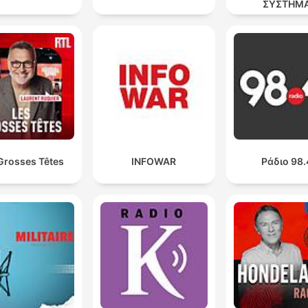
owocu wzrosła 527-krotnie
ΣΥΣΤΗΜ
01:02:50 · Statystyki te obrazują skalę rozwoju ekonomiczne
sektora, który przyciągnął uwagę przestępców.
Grosses Têtes
INFOWAR
Ράδιο 98.