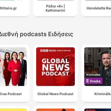
Ράδιο «Κ» |
ilitaire.gr
Hondelatte Ra
Kathimerini
Διεθνή podcasts Ειδήσεις
Oras Podcast
Global News Podcast
Kriminálk