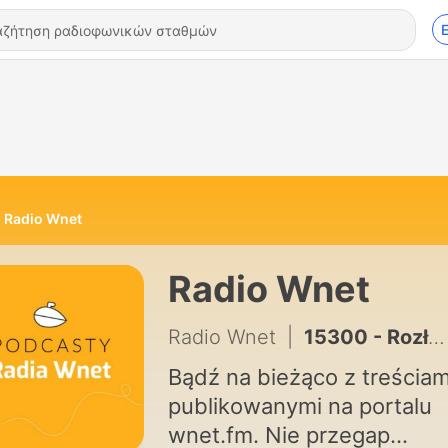
Radio Wnet
Radio Wnet
Radio Wnet
|
15300 - Rozłam na prawicy. Ekspert: to nie jest spór o osoby, ale o kierunek
Bądź na bieżąco z treściam
publikowanymi na portalu
wnet.fm. Nie przegap