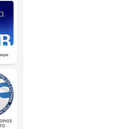
o
μερα
dla
ych
ama
ΟΡΙΟΣ
ΣΤΟ