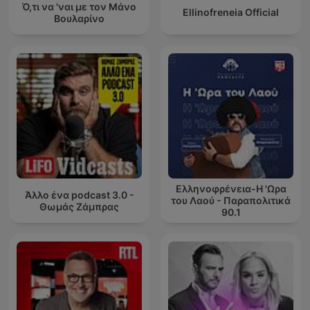
Ό,τι να 'ναι με τον Μάνο
Ellinofreneia Official
Βουλαρίνο
Ελληνοφρένεια-Η 'Ωρα
Άλλο ένα podcast 3.0 -
του Λαού - Παραπολιτικά
Θωμάς Ζάμπρας
90.1