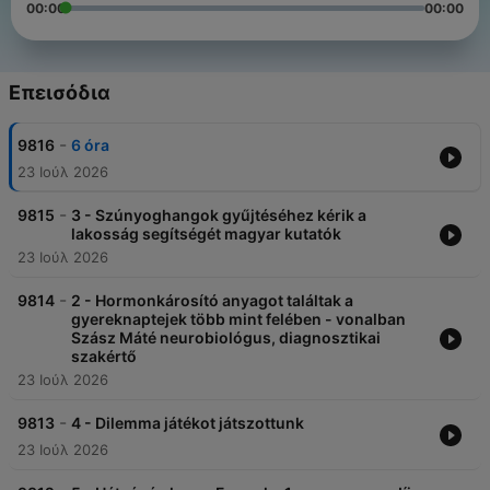
00:00
00:00
Επεισόδια
-
9816
6 óra
23 Ιούλ 2026
-
9815
3 - Szúnyoghangok gyűjtéséhez kérik a
lakosság segítségét magyar kutatók
23 Ιούλ 2026
-
9814
2 - Hormonkárosító anyagot találtak a
gyereknaptejek több mint felében - vonalban
Szász Máté neurobiológus, diagnosztikai
szakértő
23 Ιούλ 2026
-
9813
4 - Dilemma játékot játszottunk
23 Ιούλ 2026