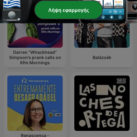
Λήψη εφαρμογής
Darren “Whackhead”
Simpson’s prank calls on
Balázsék
Kfm Mornings
Renascença -