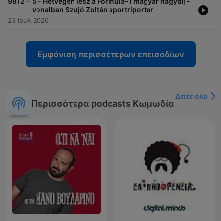
-
9812
5 - Hétvégén lesz a Formula–1 magyar nagydíj -
vonalban Szujó Zoltán sportriporter
23 Ιούλ 2026
Εμφάνιση περισσότερων επεισοδίων
Δείτε όλα
Περισσότερα podcasts Κωμωδία