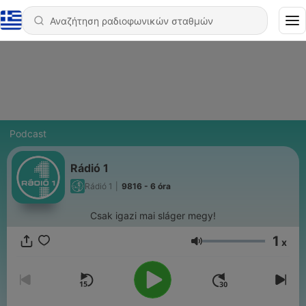
Podcast
Rádió 1
Rádió 1
|
9816 - 6 óra
Csak igazi mai sláger megy!
1
x
Ένταση