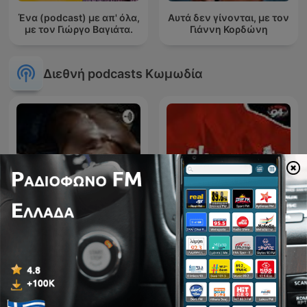
Ένα (podcast) με απ' όλα,
Αυτά δεν γίνονται, με τον
με τον Γιώργο Βαγιάτα.
Γιάννη Κορδώνη
Διεθνή podcasts Κωμωδία
Sex & Sensibility
El Despelote podcast