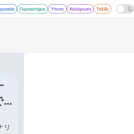
Εργασία
Γυμναστήριο
Ύπνος
Χαλάρωση
Ταξίδι
ナ
で
ス
ナリ