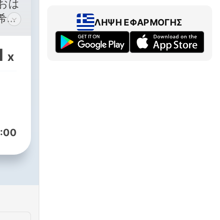
おは
希で
ΛΉΨΗ ΕΦΑΡΜΟΓΉΣ
放送
の放
1
x
ング
:00