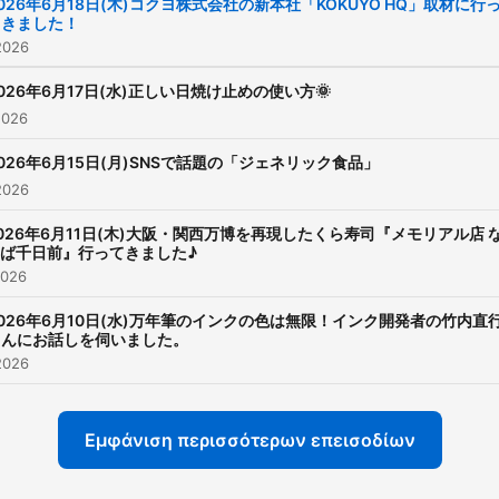
026年6月18日(木)コクヨ株式会社の新本社「KOKUYO HQ」取材に行
てきました！
2026
026年6月17日(水)正しい日焼け止めの使い方🌞
2026
026年6月15日(月)SNSで話題の「ジェネリック食品」
2026
026年6月11日(木)大阪・関西万博を再現したくら寿司『メモリアル店 
ば千日前』行ってきました♪
2026
026年6月10日(水)万年筆のインクの色は無限！インク開発者の竹内直
さんにお話しを伺いました。
2026
Εμφάνιση περισσότερων επεισοδίων