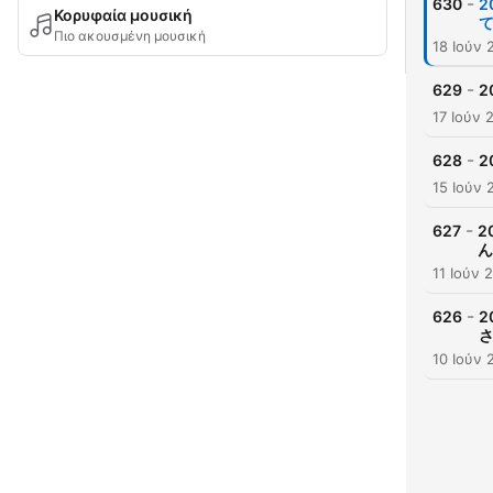
-
630
2
Κορυφαία μουσική
Πιο ακουσμένη μουσική
18 Ιούν 
-
629
2
17 Ιούν 
-
628
2
15 Ιούν 
-
627
2
ん
11 Ιούν 
-
626
2
10 Ιούν 