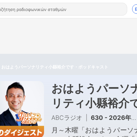
おはようパーソナリティ小縣裕介です・ポッドキャスト
おはようパーソ
リティ小縣裕介
す・ポッドキャ
ABCラジオ
|
630 - 2026年6月18日(木)コクヨ株式会社の新本社「KOKUYO HQ」取材に行ってきました！
ト
月～木曜「おはようパーソ