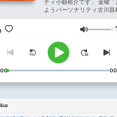
ティ小縣裕介です」 金曜「
ようパーソナリティ古川昌
す」 平日朝6時30分から生
でお届けしているおはパソ
Ένταση
送音源の一部をストリーミ
方式で配信しています。
:00
00
δια